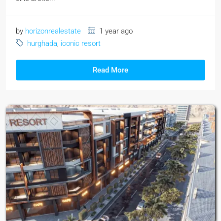
by
horizonrealestate
1 year ago
hurghada
,
iconic resort
Read More