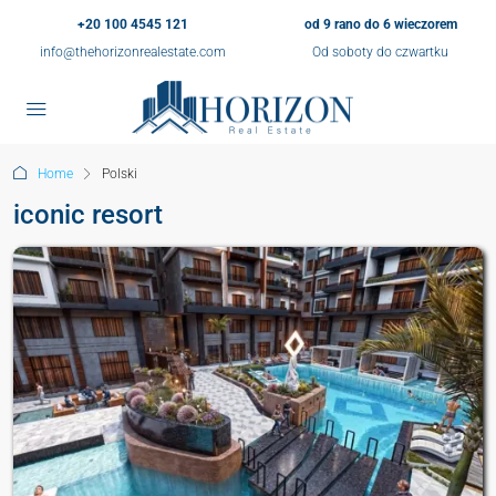
+20 100 4545 121
od 9 rano do 6 wieczorem
info@thehorizonrealestate.com
Od soboty do czwartku
Home
Polski
iconic resort