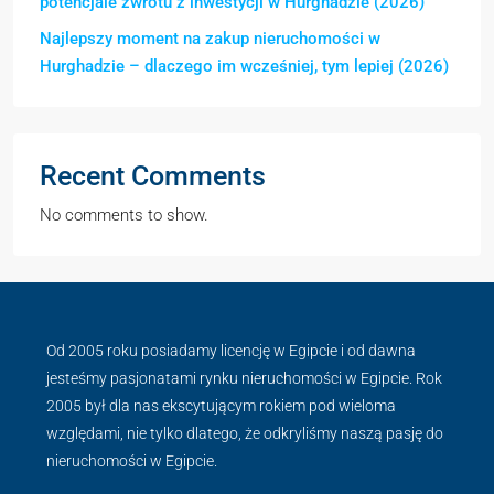
potencjale zwrotu z inwestycji w Hurghadzie (2026)
Najlepszy moment na zakup nieruchomości w
Hurghadzie – dlaczego im wcześniej, tym lepiej (2026)
Recent Comments
No comments to show.
Od 2005 roku posiadamy licencję w Egipcie i od dawna
jesteśmy pasjonatami rynku nieruchomości w Egipcie. Rok
2005 był dla nas ekscytującym rokiem pod wieloma
względami, nie tylko dlatego, że odkryliśmy naszą pasję do
nieruchomości w Egipcie.