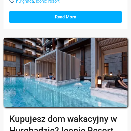
hurghada
,
iconic resort
Read More
Kupujesz dom wakacyjny w
Hurghadzie? Iconic Resort