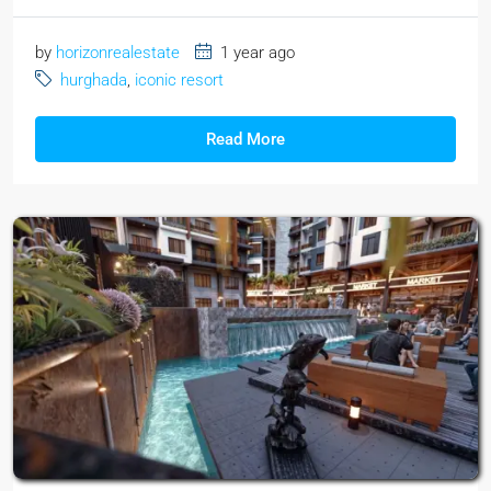
by
horizonrealestate
1 year ago
hurghada
,
iconic resort
Read More