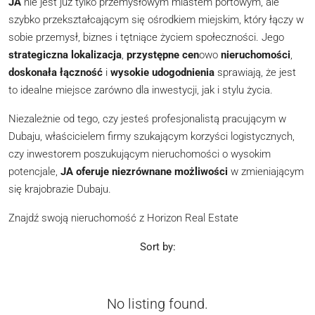
JA
nie jest już tylko przemysłowym miastem portowym, ale
szybko przekształcającym się ośrodkiem miejskim, który łączy w
sobie przemysł, biznes i tętniące życiem społeczności. Jego
strategiczna lokalizacja
,
przystępne cen
owo
nieruchomości
,
doskonała łączność
i
wysokie udogodnienia
sprawiają, że jest
to idealne miejsce zarówno dla inwestycji, jak i stylu życia.
Niezależnie od tego, czy jesteś profesjonalistą pracującym w
Dubaju, właścicielem firmy szukającym korzyści logistycznych,
czy inwestorem poszukującym nieruchomości o wysokim
potencjale,
JA oferuje niezrównane możliwości
w zmieniającym
się krajobrazie Dubaju.
Znajdź swoją nieruchomość z Horizon Real Estate
Sort by:
No listing found.