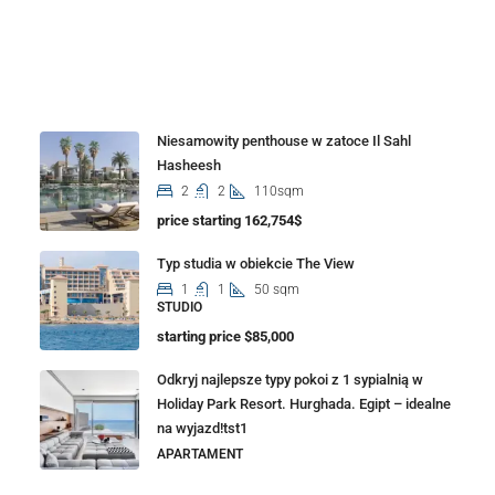
Properties
Niesamowity penthouse w zatoce Il Sahl
Hasheesh
2
2
110sqm
price starting 162,754$
Typ studia w obiekcie The View
1
1
50 sqm
STUDIO
starting price $85,000
Odkryj najlepsze typy pokoi z 1 sypialnią w
Holiday Park Resort. Hurghada. Egipt – idealne
na wyjazd!tst1
APARTAMENT