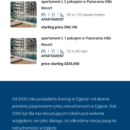
apartament z 2 pokojami w Panorama Hills
Resort
2
1
90 to 120 square meters
APARTAMENT
starting price $90,196
apartament z 1 pokojem w Panorama Hills
Resort
1
1
55 to 85 sqm
APARTAMENT
price starting $$43,598
Od 2005 roku posiadamy licencję w Egipcie i od dawna
jesteśmy pasjonatami rynku nieruchomości w Egipcie. Rok
2005 był dla nas ekscytującym rokiem pod wieloma
względami, nie tylko dlatego, że odkryliśmy naszą pasję do
nieruchomości w Egipcie.