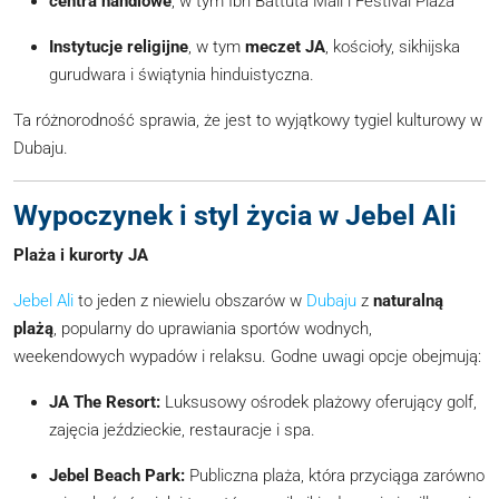
centra handlowe
, w tym Ibn Battuta Mall i Festival Plaza
Instytucje religijne
, w tym
meczet JA
, kościoły, sikhijska
gurudwara i świątynia hinduistyczna.
Ta różnorodność sprawia, że jest to wyjątkowy tygiel kulturowy w
Dubaju.
Wypoczynek i styl życia w Jebel Ali
Plaża i kurorty JA
Jebel Ali
to jeden z niewielu obszarów w
Dubaju
z
naturalną
plażą
, popularny do uprawiania sportów wodnych,
weekendowych wypadów i relaksu. Godne uwagi opcje obejmują:
JA The Resort:
Luksusowy ośrodek plażowy oferujący golf,
zajęcia jeździeckie, restauracje i spa.
Jebel Beach Park:
Publiczna plaża, która przyciąga zarówno