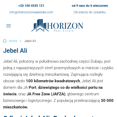
+20 100 4545 121
od 9 rano do 6 wieczorem
info@thehorizonrealestate.com
Od soboty do czwartku
Home
Jebel Ali
Jebel Ali
Jebel Ali, położony w południowo-zachodniej części Dubaju, jest
jedną z najważniejszych stref przemysłowych w mieście i szybko
rozwijającą się dzielnicą mieszkaniową. Zajmująca rozległy
obszar około
100 kilometrów kwadratowych
, Jebel Ali jest
domem dla JA
Port
,
dziewiątego co do wielkości portu na
świecie
, oraz
JA Free Zone (JAFZA)
, głównego centrum
biznesowego i logistycznego. Z populacją przekraczającą
30 000
mieszkańców.