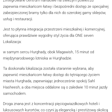
Zintegrowane centrum handlowe na świeżym powietrzu
zapewnia mieszkańcom łatwy i bezpośredni dostęp ze specjalnej
zabezpieczonej bramy tylko dla nich do szerokiej gamy sklepów,
usług i restauracji.
Jest to płynna integracja przestrzeni mieszkalnej i komercyjnej,
oferująca prawdziwie wygodny styl życia dla ONE seven
Lokalizacja:
w samym sercu Hurghady, obok Magawish, 15 minut od
międzynarodowego lotniska w Hurghadzie.
Ta doskonała lokalizacja została starannie wybrana, aby
zapewnić mieszkańcom łatwy dostęp do tętniącego życiem
miasta Hurghada, zapewniając jednocześnie spokój Sahl
Hasheesh, a oba miejsca oddalone są o zaledwie 10 minut jazdy
samochodem.
Droga znana jest z koncentracji pięciogwiazdkowych hoteli i
luksusowych kurortów, co czyni ją elegancką i prestiżową okolicą