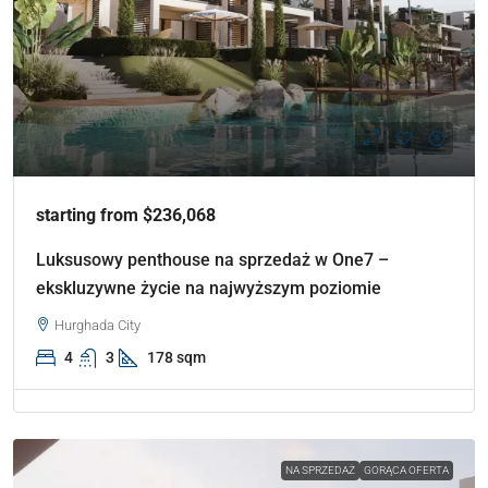
starting from $236,068
Luksusowy penthouse na sprzedaż w One7 –
ekskluzywne życie na najwyższym poziomie
Hurghada City
4
3
178 sqm
NA SPRZEDAŻ
GORĄCA OFERTA