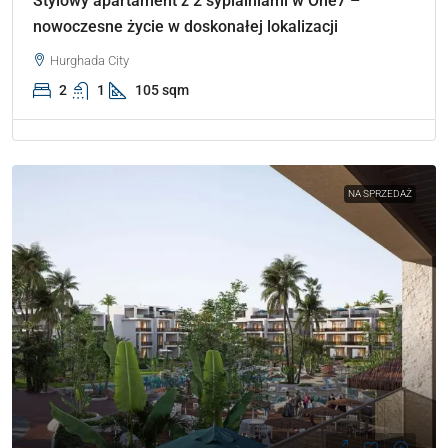
Stylowy apartament z 2 sypialniami w One7 –
nowoczesne życie w doskonałej lokalizacji
Hurghada City
2
1
105 sqm
NA SPRZEDAŻ