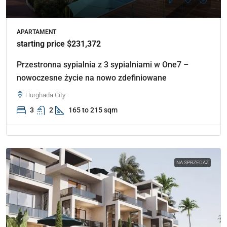
APARTAMENT
starting price $231,372
Przestronna sypialnia z 3 sypialniami w One7 –
nowoczesne życie na nowo zdefiniowane
Hurghada City
3
2
165 to 215 sqm
NA SPRZEDAŻ