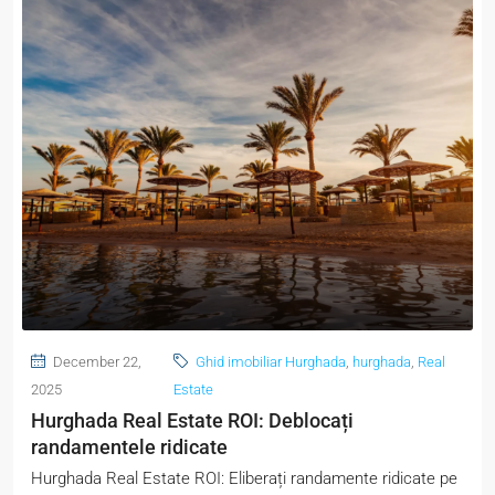
December 22,
Ghid imobiliar Hurghada
,
hurghada
,
Real
2025
Estate
Hurghada Real Estate ROI: Deblocați
randamentele ridicate
Hurghada Real Estate ROI: Eliberați randamente ridicate pe