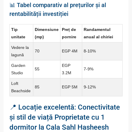
📊 Tabel comparativ al prețurilor și al
rentabilității investiției
Tip
Dimensiune
Preț de
Randamentul
unitate
(mp)
pornire
anual al chiriei
Vedere la
70
EGP 4M
8-10%
lagună
Garden
EGP
55
7-9%
Studio
3.2M
Loft
85
EGP 5M
9-12%
Beachside
📍 Locație excelentă: Conectivitate
și stil de viață Proprietate cu 1
dormitor la Cala Sahl Hasheesh