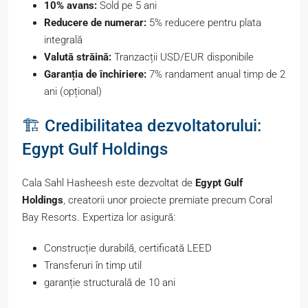
10% avans:
Sold pe 5 ani
Reducere de numerar:
5% reducere pentru plata
integrală
Valută străină:
Tranzacții USD/EUR disponibile
Garanția de închiriere:
7% randament anual timp de 2
ani (opțional)
🏗️ Credibilitatea dezvoltatorului:
Egypt Gulf Holdings
Cala Sahl Hasheesh este dezvoltat de
Egypt Gulf
Holdings
, creatorii unor proiecte premiate precum Coral
Bay Resorts. Expertiza lor asigură:
Construcție durabilă, certificată LEED
Transferuri în timp util
garanție structurală de 10 ani