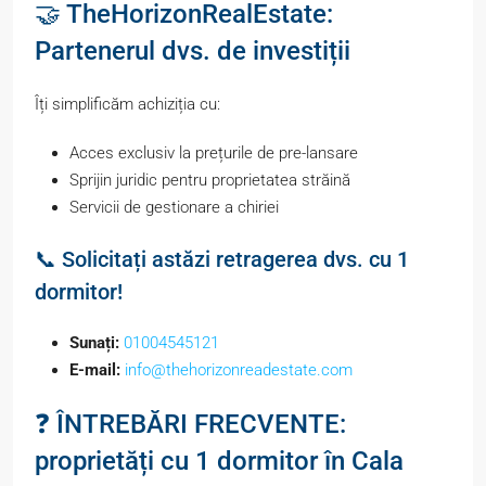
🤝 TheHorizonRealEstate:
Partenerul dvs. de investiții
Îți simplificăm achiziția cu:
Acces exclusiv la prețurile de pre-lansare
Sprijin juridic pentru proprietatea străină
Servicii de gestionare a chiriei
📞 Solicitați astăzi retragerea dvs. cu 1
dormitor!
Sunați:
01004545121
E-mail:
info@thehorizonreadestate.com
❓ ÎNTREBĂRI FRECVENTE:
proprietăți cu 1 dormitor în Cala