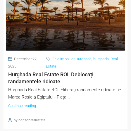
December 22,
Ghid imobiliar Hurghada
,
hurghada
,
Real
2025
Estate
Hurghada Real Estate ROI: Deblocați
randamentele ridicate
Hurghada Real Estate ROI: Eliberați randamente ridicate pe
Marea Roșie a Egiptului - Piața...
Continue reading
by horizonrealestate