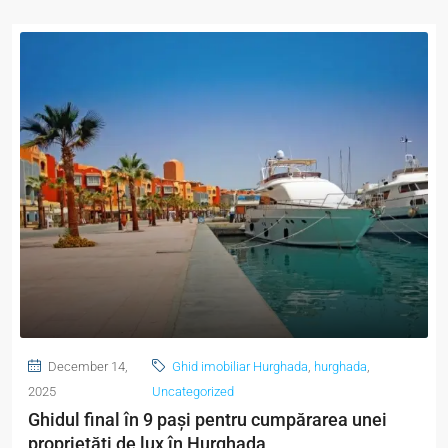
December 14,
Ghid imobiliar Hurghada
,
hurghada
,
2025
Uncategorized
Ghidul final în 9 pași pentru cumpărarea unei
proprietăți de lux în Hurghada