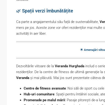
🌿 Spații verzi îmbunătățite
Ca parte a angajamentului său față de sustenabilitate,
Ve
mers pe jos. Aceste zone vor oferi rezidenților mai multe 
activități în aer liber.
🌟 Amenajări viitoa
Dezvoltările viitoare de la
Veranda Hurghada
includ o seri
rezidenților. De la centre de fitness de ultimă generație la
Veranda
și mai plăcută. Mai jos sunt prezentate câteva din
Centre de fitness avansate
: Noi săli de sport cu ce
Hub-uri comunitare
: Spații pentru întâlniri sociale, a
Promenade pe malul mării
: Pasaje pitorești de-a lun