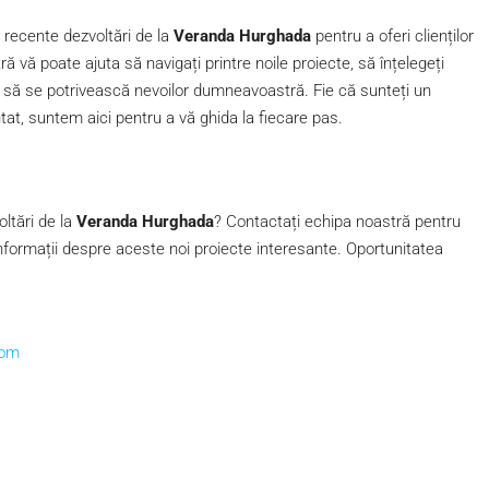
 recente dezvoltări de la
Veranda Hurghada
pentru a oferi clienților
ră vă poate ajuta să navigați printre noile proiecte, să înțelegeți
re să se potrivească nevoilor dumneavoastră. Fie că sunteți un
at, suntem aici pentru a vă ghida la fiecare pas.
oltări de la
Veranda Hurghada
? Contactați echipa noastră pentru
 informații despre aceste noi proiecte interesante. Oportunitatea
com