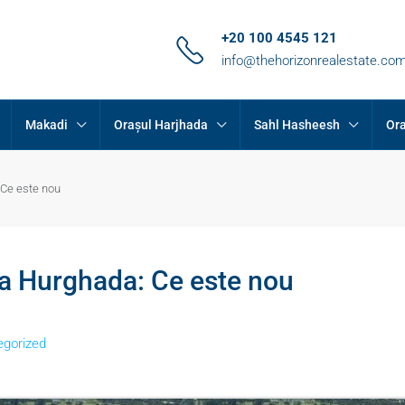
+20 100 4545 121
info@thehorizonrealestate.co
Makadi
Orașul Harjhada
Sahl Hasheesh
Ora
 Ce este nou
nda Hurghada: Ce este nou
egorized