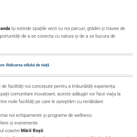
randa
își extinde spațiile verzi cu noi parcuri, grădini și trasee de
oportunități de a se conecta cu natura și de a se bucura de
re: Ridicarea stilului de viață
e de facilități noi concepute pentru a îmbunătăți experiența
 spații comunitare inovatoare, aceste adăugiri vor face viața la
tre noile facilități pe care le așteptăm cu nerăbdare:
le mai noi echipamente și programe de wellness.
teliere și evenimente.
gul coastei
Mării Roșii
.