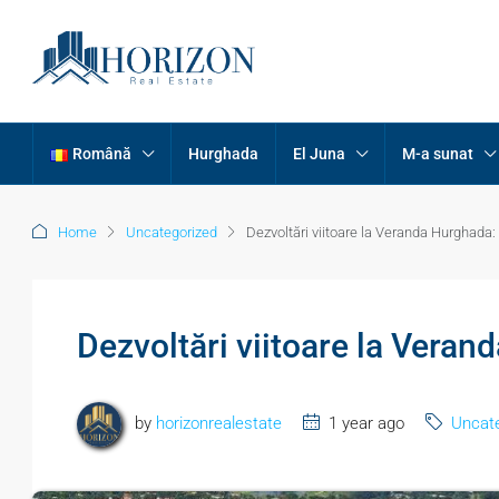
Română
Hurghada
El Juna
M-a sunat
Home
Uncategorized
Dezvoltări viitoare la Veranda Hurghada:
Dezvoltări viitoare la Vera
by
horizonrealestate
1 year ago
Uncat