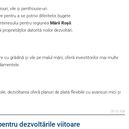
iouri, vile și penthouse-uri.
ve pentru a se potrivi diferitelor bugete.
 interesului pentru regiunea
Mării Roșii
.
 proprietăților datorită noilor dezvoltări.
re cu grădină și vile pe malul mării, oferă investitorilor mai multe
andamentele.
le, dezvoltarea oferă planuri de plată flexibile cu avansuri mici și
Go to top
pentru dezvoltările viitoare