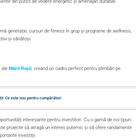
ciente din punct de vedere energetic și amenajări durabile.
mă generație, cursuri de fitness în grup și programe de wellness,
tivi și sănătoși.
e ale
Mării Roșii
, creând un cadru perfect pentru plimbări pe
iții: Ce este nou pentru cumpărători
portunități interesante pentru investitori. Cu o gamă de noi tipuri
ceste proiecte să atragă un interes puternic și să ofere randamente
ortante investiții: