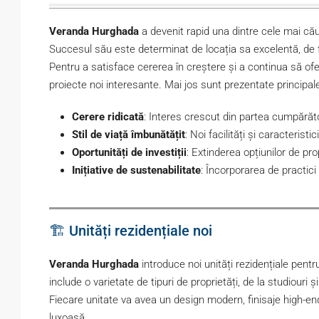
Veranda Hurghada
a devenit rapid una dintre cele mai cău
Succesul său este determinat de locația sa excelentă, de fa
Pentru a satisface cererea în creștere și a continua să of
proiecte noi interesante. Mai jos sunt prezentate principale
Cerere ridicată
: Interes crescut din partea cumpărători
Stil de viață îmbunătățit
: Noi facilități și caracterist
Oportunități de investiții
: Extinderea opțiunilor de pro
Inițiative de sustenabilitate
: Încorporarea de practici
🏗️ Unități rezidențiale noi
Veranda Hurghada
introduce noi unități rezidențiale pent
include o varietate de tipuri de proprietăți, de la studiouri
Fiecare unitate va avea un design modern, finisaje high-en
luxoasă.