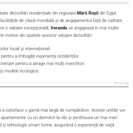
tate dezvoltări rezidențiale din regiunea
Mării Roșii
din Egipt.
cilitățile de clasă mondială și de angajamentul față de calitate.
ere o valoare excepțională,
Veranda
se angajează în mai multe
le motive din spatele acestor viitoare dezvoltări:
lor locali și internaționali.
ici pentru a îmbogăți experiența rezidenților.
prietate pentru a atrage mai mulți investitori.
 și modele ecologice.
Go to top
ru a satisface o gamă mai largă de cumpărători. Aceste unități vor
 și apartamente cu un dormitor la vile și penthouse-uri mai mari.
d și tehnologie smart home, asigurând o experiență de viață