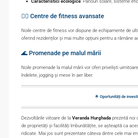
Caracteristici ecologice
: Panouri solare, sisteme efi
🏋️‍♂️ Centre de fitness avansate
Noile centre de fitness vor dispune de echipamente de ulti
oferind rezidenților și mai multe opțiuni pentru a rămâne ac
🌊 Promenade pe malul mării
Noile promenade la malul mării vor oferi priveliști uimitoar
îndelete, jogging și mese în aer liber.
🌟 Oportunități de invest
Dezvoltările viitoare de la
Veranda Hurghada
prezintă noi o
de proprietăți și facilități îmbunătățite, se așteaptă ca a
ridicate. Mai jos sunt prezentate câteva dintre cele mai imp