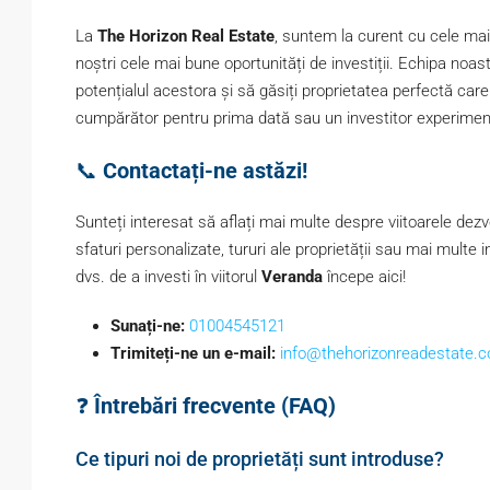
La
The Horizon Real Estate
, suntem la curent cu cele mai
noștri cele mai bune oportunități de investiții. Echipa noast
potențialul acestora și să găsiți proprietatea perfectă ca
cumpărător pentru prima dată sau un investitor experiment
📞
Contactați-ne astăzi!
Sunteți interesat să aflați mai multe despre viitoarele dezv
sfaturi personalizate, tururi ale proprietății sau mai multe
dvs. de a investi în viitorul
Veranda
începe aici!
Sunați-ne:
01004545121
Trimiteți-ne un e-mail:
info@thehorizonreadestate.
❓
Întrebări frecvente (FAQ)
Ce tipuri noi de proprietăți sunt introduse?