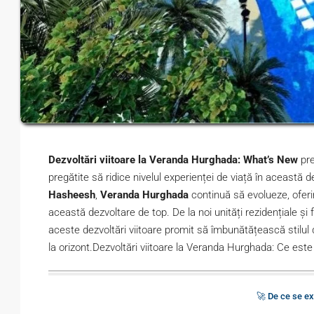
Dezvoltări viitoare la Veranda Hurghada: What’s New
pre
pregătite să ridice nivelul experienței de viață în această d
Hasheesh
,
Veranda Hurghada
continuă să evolueze, oferin
această dezvoltare de top. De la noi unități rezidențiale și f
aceste dezvoltări viitoare promit să îmbunătățească stilul 
la orizont.Dezvoltări viitoare la Veranda Hurghada: Ce est
🚀 De ce se e