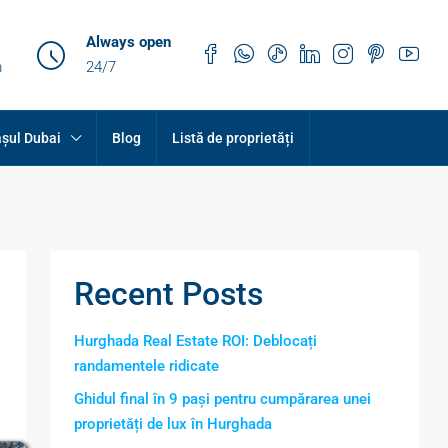
Always open
m
24/7
șul Dubai
Blog
Listă de proprietăți
Recent Posts
Hurghada Real Estate ROI: Deblocați
randamentele ridicate
Ghidul final în 9 pași pentru cumpărarea unei
proprietăți de lux în Hurghada