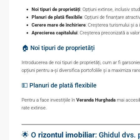
Noi tipuri de proprietăți
: Opțiuni extinse, inclusiv stud
Planuri de plată flexibile
: Opțiuni de finanțare atracti
Cerere mare de închiriere
: Creșterea turismului și a
Aprecierea capitalului
: Creșterea preconizată a valorii
🏠 Noi tipuri de proprietăți
Introducerea de noi tipuri de proprietăți, cum ar fi garsonie
opțiuni pentru a-și diversifica portofoliile și a maximiza r
💵 Planuri de plată flexibile
Pentru a face investițiile în
Veranda Hurghada
mai accesibi
rate extinse.
🌟 O
rizontul imobiliar
: Ghidul dvs. 