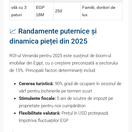
vilă cu 3
EGP
Familii, doritori de
250
paturi
18M
lux
📈 Randamente puternice și
dinamica pieței din 2025
ROI-ul Veranda pentru 2025 este susținut de boom-ul
imobiliar din Egipt, cu o creștere preconizată a sectorului
de 15%. Principalii factori determinanți includ:
Cererea turistică:
90% grad de ocupare în sezonul de
vârf pentru închirierile pe termen scurt
Stimulente fiscale:
5 ani de scutire de impozit pe
proprietate pentru noii cumpărători
Flexibilitate valutară:
Prețul în USD protejează
împotriva fluctuațiilor EGP