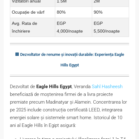
Vizitatori anual
1.5M
2M
Ocupație de vârf
80%
90%
Avg. Rata de
EGP
EGP
închiriere
4,000/noapte
5,500/noapte
🏢 Dezvoltator de renume și inovații durabile: Experiența Eagle
Hills Egypt
Dezvoltat de
Eagle Hills Egypt
, Veranda
Sahl Hasheesh
beneficiază de moștenirea firmei de a livra proiecte
premiate precum Madinatyar și Alamein. Concentrarea lor
pe 2025 include construcția certificată LEED, integrarea
energiei solare și sistemele smart home. Istoricul de 10
ani al Eagle Hills în Egipt asigură: