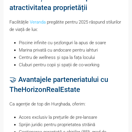
atractivitatea proprietății
Facilitățile
Veranda
pregătite pentru 2025 răspund stilurilor
de viață de lux:
Piscine infinite cu șezlonguri la apus de soare
Marina privată cu andocare pentru iahturi
Centru de wellness și spa la fața locului
Cluburi pentru copii și spații de co-working
🤝 Avantajele parteneriatului cu
TheHorizonRealEstate
Ca agenție de top din Hurghada, oferim:
Acces exclusiv la prețurile de pre-lansare
Sprijin juridic pentru proprietatea străină
Gestionarea garantată a chiriilor (85% grad de