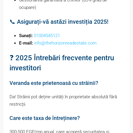
ocupare)
📞 Asigurați-vă astăzi investiția 2025!
Sunați:
01004545121
E-mail:
info@thehorizonreadestate.com
❓ 2025 Întrebări frecvente pentru
investitori
Veranda este prietenoasă cu străinii?
Da! Străinii pot deține unități în proprietate absolută fără
restricții.
Care este taxa de întreținere?
300-500 EGP/mp anual, care acoperă securitatea și