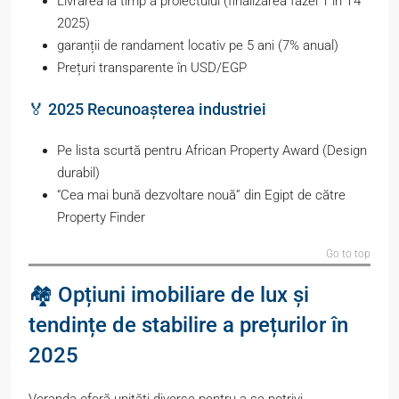
Livrarea la timp a proiectului (finalizarea fazei 1 în T4
2025)
garanții de randament locativ pe 5 ani (7% anual)
Prețuri transparente în USD/EGP
🏅 2025 Recunoașterea industriei
Pe lista scurtă pentru African Property Award (Design
durabil)
“Cea mai bună dezvoltare nouă” din Egipt de către
Property Finder
Go to top
🏘️ Opțiuni imobiliare de lux și
tendințe de stabilire a prețurilor în
2025
Veranda oferă unități diverse pentru a se potrivi