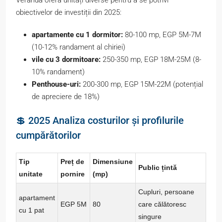
obiectivelor de investiții din 2025:
apartamente cu 1 dormitor:
80-100 mp, EGP 5M-7M
(10-12% randament al chiriei)
vile cu 3 dormitoare:
250-350 mp, EGP 18M-25M (8-
10% randament)
Penthouse-uri:
200-300 mp, EGP 15M-22M (potențial
de apreciere de 18%)
💲 2025 Analiza costurilor și profilurile
cumpărătorilor
Tip
Preț de
Dimensiune
Public țintă
unitate
pornire
(mp)
Cupluri, persoane
apartament
EGP 5M
80
care călătoresc
cu 1 pat
singure