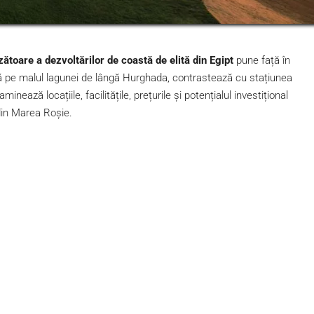
oare a dezvoltărilor de coastă de elită din Egipt
pune față în
nă pe malul lagunei de lângă Hurghada, contrastează cu stațiunea
ază locațiile, facilitățile, prețurile și potențialul investițional
din Marea Roșie.