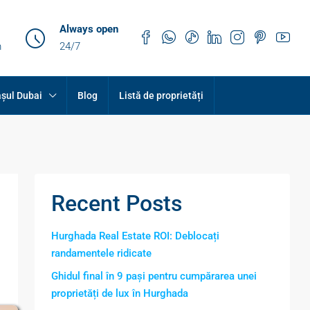
Always open
m
24/7
șul Dubai
Blog
Listă de proprietăți
Recent Posts
Hurghada Real Estate ROI: Deblocați
randamentele ridicate
Ghidul final în 9 pași pentru cumpărarea unei
proprietăți de lux în Hurghada