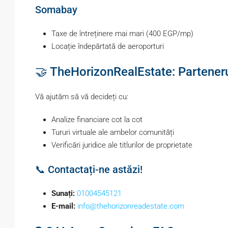
Somabay
Taxe de întreținere mai mari (400 EGP/mp)
Locație îndepărtată de aeroporturi
🤝 TheHorizonRealEstate: Partener
Vă ajutăm să vă decideți cu:
Analize financiare cot la cot
Tururi virtuale ale ambelor comunități
Verificări juridice ale titlurilor de proprietate
📞 Contactați-ne astăzi!
Sunați:
01004545121
E-mail:
info@thehorizonreadestate.com