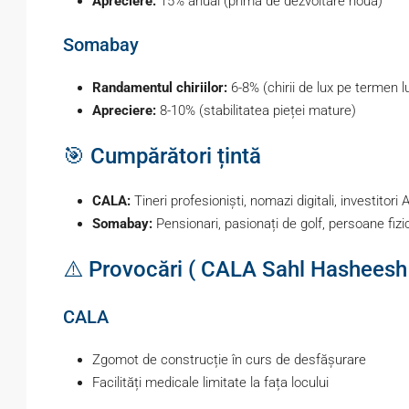
Apreciere:
15% anual (primă de dezvoltare nouă)
Somabay
Randamentul chiriilor:
6-8% (chirii de lux pe termen l
Apreciere:
8-10% (stabilitatea pieței mature)
🎯 Cumpărători țintă
CALA:
Tineri profesioniști, nomazi digitali, investitori 
Somabay:
Pensionari, pasionați de golf, persoane fiz
⚠️ Provocări ( CALA Sahl Hasheesh
CALA
Zgomot de construcție în curs de desfășurare
Facilități medicale limitate la fața locului