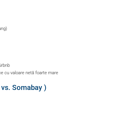
ung)
Airbnb
ice cu valoare netă foarte mare
 vs. Somabay )