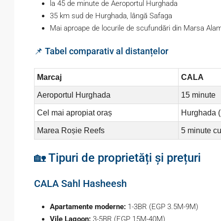
la 45 de minute de Aeroportul Hurghada
35 km sud de Hurghada, lângă Safaga
Mai aproape de locurile de scufundări din Marsa Ala
📌 Tabel comparativ al distanțelor
Marcaj
CALA
Aeroportul Hurghada
15 minute
Cel mai apropiat oraș
Hurghada (
Marea Roșie Reefs
5 minute c
🏡 Tipuri de proprietăți și prețuri
CALA Sahl Hasheesh
Apartamente moderne:
1-3BR (EGP 3.5M-9M)
Vile Lagoon:
3-5BR (EGP 15M-40M)