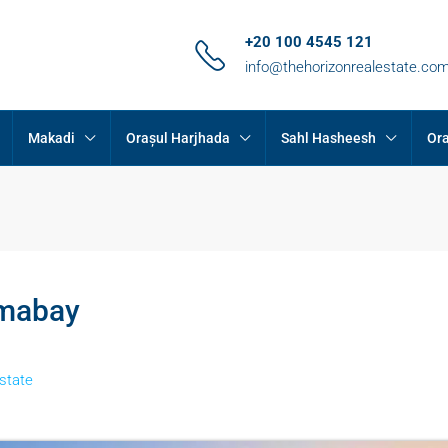
+20 100 4545 121
info@thehorizonrealestate.co
Makadi
Orașul Harjhada
Sahl Hasheesh
Ora
omabay
state