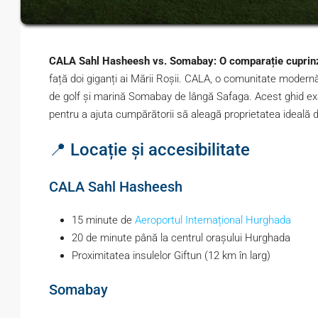
CALA Sahl Hasheesh vs. Somabay: O comparație cuprinzăt
față doi giganți ai Mării Roșii. CALA, o comunitate moder
de golf și marină Somabay de lângă Safaga. Acest ghid examine
pentru a ajuta cumpărătorii să aleagă proprietatea ideală 
📍 Locație și accesibilitate
CALA Sahl Hasheesh
15 minute de
Aeroportul Internațional Hurghada
20 de minute până la centrul orașului Hurghada
Proximitatea insulelor Giftun (12 km în larg)
Somabay