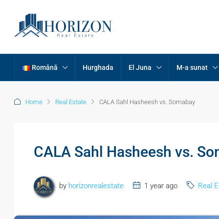
Română
Hurghada
El Juna
M-a sunat
Home
Real Estate
CALA Sahl Hasheesh vs. Somabay
CALA Sahl Hasheesh vs. S
by
horizonrealestate
1 year ago
Real E