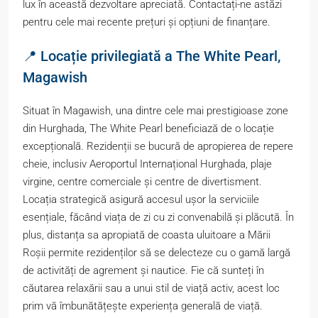
lux în această dezvoltare apreciată. Contactați-ne astăzi
pentru cele mai recente prețuri și opțiuni de finanțare.
📍 Locație privilegiată a The White Pearl,
Magawish
Situat în Magawish, una dintre cele mai prestigioase zone
din Hurghada, The White Pearl beneficiază de o locație
excepțională. Rezidenții se bucură de apropierea de repere
cheie, inclusiv Aeroportul Internațional Hurghada, plaje
virgine, centre comerciale și centre de divertisment.
Locația strategică asigură accesul ușor la serviciile
esențiale, făcând viața de zi cu zi convenabilă și plăcută. În
plus, distanța sa apropiată de coasta uluitoare a Mării
Roșii permite rezidenților să se delecteze cu o gamă largă
de activități de agrement și nautice. Fie că sunteți în
căutarea relaxării sau a unui stil de viață activ, acest loc
prim vă îmbunătățește experiența generală de viață.