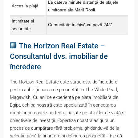
La câteva minute distanță de plajele
Acces la plajă
uimitoare ale Mării Roșii.
Intimitate și
Comunitate închisă cu pază 24/7.
securitate
🏢 The Horizon Real Estate –
Consultantul dvs. imobiliar de
încredere
The Horizon Real Estate este sursa dvs. de încredere
pentru achiziționarea de proprietăți în The White Pearl,
Magawish. Cu ani de experiență pe piața imobiliară din
Egipt, echipa noastră este specializată în conectarea
clienților cu casele perfecte, bazate pe stilul lor de viață și
obiectivele de investiții. Expertiza noastră asigură un
proces de cumpărare fără probleme, ghidându-vă de la
selecție până la finanțare și deținerea proprietății. Fie că