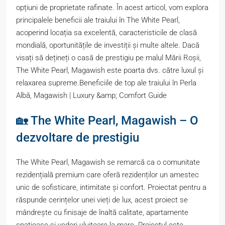
opțiuni de proprietate rafinate. În acest articol, vom explora
principalele beneficii ale traiului în The White Pearl,
acoperind locația sa excelentă, caracteristicile de clasă
mondială, oportunitățile de investiții și multe altele. Dacă
visați să dețineți o casă de prestigiu pe malul Mării Roșii,
The White Pearl, Magawish este poarta dvs. către luxul și
relaxarea supreme.Beneficiile de top ale traiului în Perla
Albă, Magawish | Luxury &amp; Comfort Guide
🏡 The White Pearl, Magawish – O
dezvoltare de prestigiu
The White Pearl, Magawish se remarcă ca o comunitate
rezidențială premium care oferă rezidenților un amestec
unic de sofisticare, intimitate și confort. Proiectat pentru a
răspunde cerințelor unei vieți de lux, acest proiect se
mândrește cu finisaje de înaltă calitate, apartamente
spațioase și vederi uluitoare la mare. Proiectul este