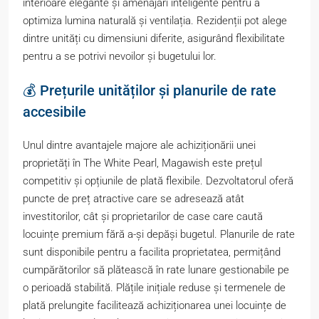
interioare elegante și amenajări inteligente pentru a
optimiza lumina naturală și ventilația. Rezidenții pot alege
dintre unități cu dimensiuni diferite, asigurând flexibilitate
pentru a se potrivi nevoilor și bugetului lor.
💰 Prețurile unităților și planurile de rate
accesibile
Unul dintre avantajele majore ale achiziționării unei
proprietăți în The White Pearl, Magawish este prețul
competitiv și opțiunile de plată flexibile. Dezvoltatorul oferă
puncte de preț atractive care se adresează atât
investitorilor, cât și proprietarilor de case care caută
locuințe premium fără a-și depăși bugetul. Planurile de rate
sunt disponibile pentru a facilita proprietatea, permițând
cumpărătorilor să plătească în rate lunare gestionabile pe
o perioadă stabilită. Plățile inițiale reduse și termenele de
plată prelungite facilitează achiziționarea unei locuințe de