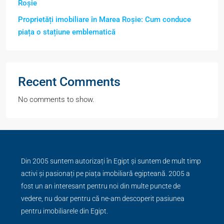
Roșie
Proprietăți imobiliare în Marea Roșie: Cum conduce
piața o stațiune emblematică
Recent Comments
No comments to show.
Din 2005 suntem autorizați în Egipt și suntem de mult timp
activi și pasionați pe piața imobiliară egipteană. 2005 a
fost un an interesant pentru noi din multe puncte de
vedere, nu doar pentru că ne-am descoperit pasiunea
pentru imobiliarele din Egipt.