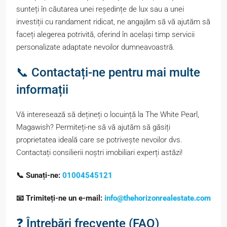
sunteți în căutarea unei reședințe de lux sau a unei
investiții cu randament ridicat, ne angajăm să vă ajutăm să
faceți alegerea potrivită, oferind în același timp servicii
personalizate adaptate nevoilor dumneavoastră.
📞 Contactați-ne pentru mai multe
informații
Vă interesează să dețineți o locuință la The White Pearl,
Magawish? Permiteți-ne să vă ajutăm să găsiți
proprietatea ideală care se potrivește nevoilor dvs.
Contactați consilierii noștri imobiliari experți astăzi!
📞 Sunați-ne:
01004545121
📧 Trimiteți-ne un e-mail:
info@thehorizonrealestate.com
❓ Întrebări frecvente (FAQ)