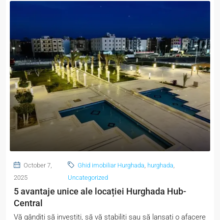
October 7,
Ghid imobiliar Hurghada
,
hurghada
,
2025
Uncategorized
5 avantaje unice ale locației Hurghada Hub-
Central
Vă gândiți să investiți, să vă stabiliți sau să lansați o afacere