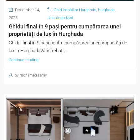
December 14,
Ghid imobiliar Hurghada
,
hurghada
,
2025
Uncategorized
Ghidul final în 9 pași pentru cumpărarea unei
proprietăți de lux în Hurghada
Ghidul final în 9 pași pentru cumpărarea unei proprietăți de
lux în HurghadaVă întrebați...
Continue reading
by mohamed samy