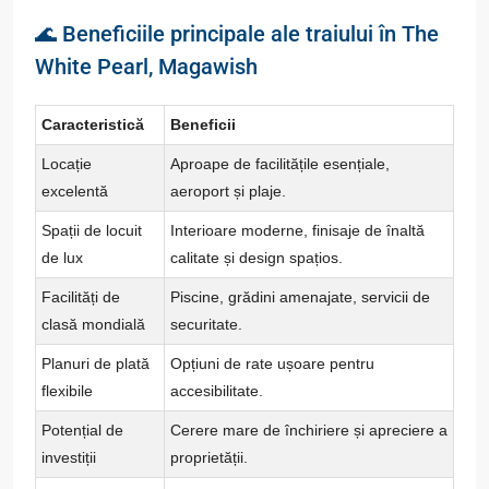
🌊 Beneficiile principale ale traiului în The
White Pearl, Magawish
Caracteristică
Beneficii
Locație
Aproape de facilitățile esențiale,
excelentă
aeroport și plaje.
Spații de locuit
Interioare moderne, finisaje de înaltă
de lux
calitate și design spațios.
Facilități de
Piscine, grădini amenajate, servicii de
clasă mondială
securitate.
Planuri de plată
Opțiuni de rate ușoare pentru
flexibile
accesibilitate.
Potențial de
Cerere mare de închiriere și apreciere a
investiții
proprietății.