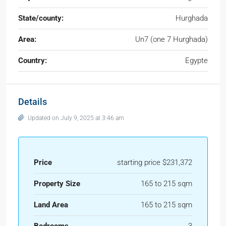
State/county:
Hurghada
Area:
Un7 (one 7 Hurghada)
Country:
Egypte
Details
Updated on July 9, 2025 at 3:46 am
Price
starting price $231,372
Property Size
165 to 215 sqm
Land Area
165 to 215 sqm