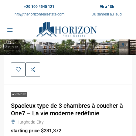
+20 100 4545 121
9h à 18h
info@thehorizonrealestate.com
Du samedi au jeudi
0
À VENDRE
À VENDRE
Spacieux type de 3 chambres à coucher à
One7 – La vie moderne redéfinie
Hurghada City
starting price $231,372