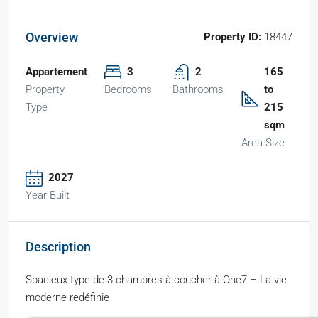
Overview
Property ID:
18447
Appartement
3
2
165
Property
Bedrooms
Bathrooms
to
Type
215
sqm
Area Size
2027
Year Built
Description
Spacieux type de 3 chambres à coucher à One7 – La vie
moderne redéfinie