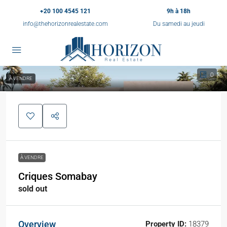
+20 100 4545 121
9h à 18h
info@thehorizonrealestate.com
Du samedi au jeudi
0
À VENDRE
À VENDRE
Criques Somabay
sold out
Overview
Property ID:
18379