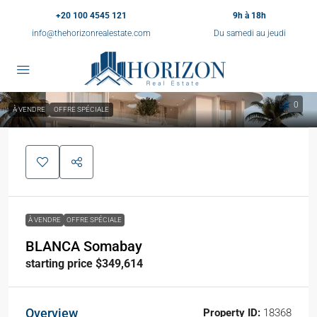
+20 100 4545 121
9h à 18h
info@thehorizonrealestate.com
Du samedi au jeudi
0
À VENDRE
OFFRE SPÉCIALE
À VENDRE
OFFRE SPÉCIALE
BLANCA Somabay
starting price $349,614
Overview
Property ID:
18368