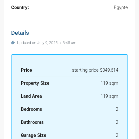
Country:
Egypte
Details
Updated on July 9, 2025 at 3:45 am
Price
starting price $349,614
Property Size
119 sqm
Land Area
119 sqm
Bedrooms
2
Bathrooms
2
Garage Size
2