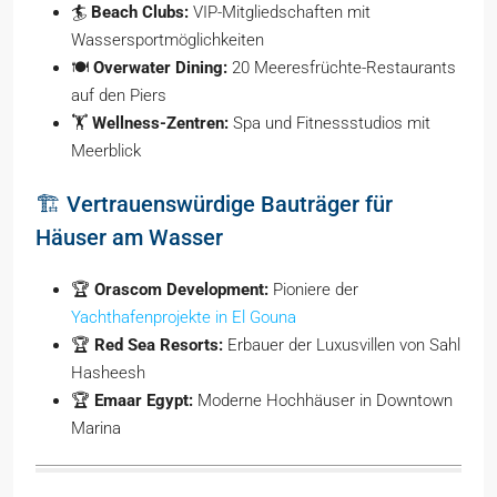
🏄
Beach Clubs:
VIP-Mitgliedschaften mit
Wassersportmöglichkeiten
🍽️
Overwater Dining:
20 Meeresfrüchte-Restaurants
auf den Piers
🏋️
Wellness-Zentren:
Spa und Fitnessstudios mit
Meerblick
🏗️ Vertrauenswürdige Bauträger für
Häuser am Wasser
🏆
Orascom Development:
Pioniere der
Yachthafenprojekte in El Gouna
🏆
Red Sea Resorts:
Erbauer der Luxusvillen von Sahl
Hasheesh
🏆
Emaar Egypt:
Moderne Hochhäuser in Downtown
Marina