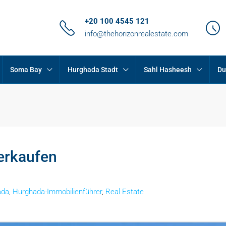
+20 100 4545 121
info@thehorizonrealestate.com
Soma Bay
Hurghada Stadt
Sahl Hasheesh
Du
erkaufen
ada
,
Hurghada-Immobilienführer
,
Real Estate