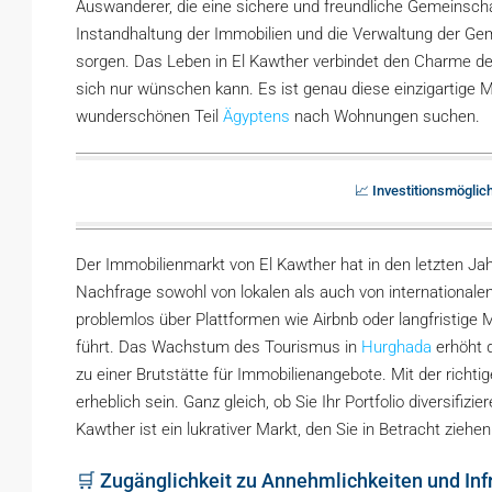
Auswanderer, die eine sichere und freundliche Gemeinscha
Instandhaltung der Immobilien und die Verwaltung der Gem
sorgen. Das Leben in El Kawther verbindet den Charme de
sich nur wünschen kann. Es ist genau diese einzigartige 
wunderschönen Teil
Ägyptens
nach Wohnungen suchen.
📈 Investitionsmöglic
Der Immobilienmarkt von El Kawther hat in den letzten Ja
Nachfrage sowohl von lokalen als auch von internationale
problemlos über Plattformen wie Airbnb oder langfristige
führt. Das Wachstum des Tourismus in
Hurghada
erhöht d
zu einer Brutstätte für Immobilienangebote. Mit der rich
erheblich sein. Ganz gleich, ob Sie Ihr Portfolio diversifizi
Kawther ist ein lukrativer Markt, den Sie in Betracht ziehen
🛒 Zugänglichkeit zu Annehmlichkeiten und Infr