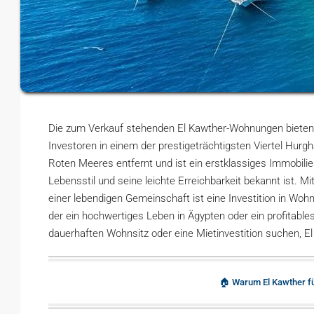
Die zum Verkauf stehenden El Kawther-Wohnungen bieten
Investoren in einem der prestigeträchtigsten Viertel Hurgh
Roten Meeres entfernt und ist ein erstklassiges Immobilie
Lebensstil und seine leichte Erreichbarkeit bekannt ist. 
einer lebendigen Gemeinschaft ist eine Investition in Woh
der ein hochwertiges Leben in Ägypten oder ein profitable
dauerhaften Wohnsitz oder eine Mietinvestition suchen, El
🏠 Warum El Kawther f