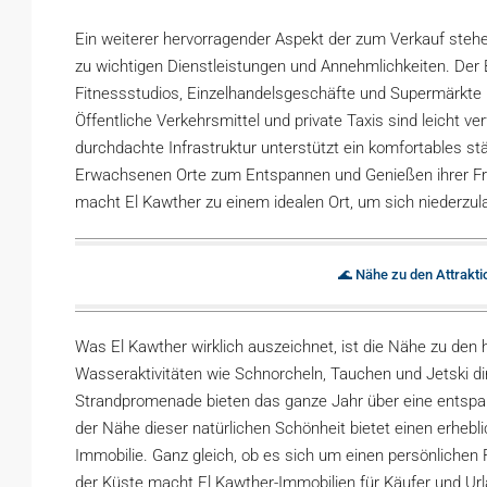
Ein weiterer hervorragender Aspekt der zum Verkauf steh
zu wichtigen Dienstleistungen und Annehmlichkeiten. Der 
Fitnessstudios, Einzelhandelsgeschäfte und Supermärkte –
Öffentliche Verkehrsmittel und private Taxis sind leicht v
durchdachte Infrastruktur unterstützt ein komfortables s
Erwachsenen Orte zum Entspannen und Genießen ihrer Fre
macht El Kawther zu einem idealen Ort, um sich niederzul
🌊 Nähe zu den Attrakt
Was El Kawther wirklich auszeichnet, ist die Nähe zu den
Wasseraktivitäten wie Schnorcheln, Tauchen und Jetski dir
Strandpromenade bieten das ganze Jahr über eine entspan
der Nähe dieser natürlichen Schönheit bietet einen erhebli
Immobilie. Ganz gleich, ob es sich um einen persönlichen 
der Küste macht El Kawther-Immobilien für Käufer und Url