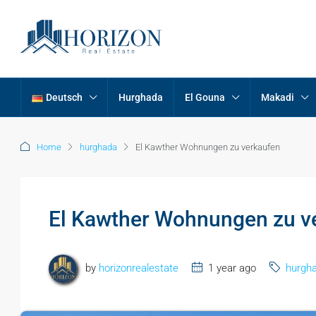
Deutsch
Hurghada
El Gouna
Makadi
Home
hurghada
El Kawther Wohnungen zu verkaufen
El Kawther Wohnungen zu v
by
horizonrealestate
1 year ago
hurgh