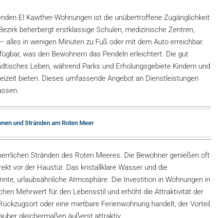
enden El Kawther-Wohnungen ist die unübertroffene Zugänglichkeit
Bezirk beherbergt erstklassige Schulen, medizinische Zentren,
 alles in wenigen Minuten zu Fuß oder mit dem Auto erreichbar.
erfügbar, was den Bewohnern das Pendeln erleichtert. Die gut
tädtisches Leben, während Parks und Erholungsgebiete Kindern und
izeit bieten. Dieses umfassende Angebot an Dienstleistungen
assen.
ionen und Stränden am Roten Meer
 herrlichen Stränden des Roten Meeres. Die Bewohner genießen oft
ekt vor der Haustür. Das kristallklare Wasser und die
nte, urlaubsähnliche Atmosphäre. Die Investition in Wohnungen in
chen Mehrwert für den Lebensstil und erhöht die Attraktivität der
Rückzugsort oder eine mietbare Ferienwohnung handelt, der Vorteil
auber gleichermaßen äußerst attraktiv.