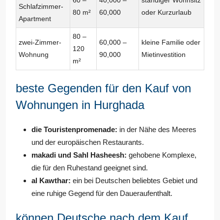
60 –
40,000 –
ständiger Wohnsitz
Schlafzimmer-
80 m²
60,000
oder Kurzurlaub
Apartment
80 –
zwei-Zimmer-
60,000 –
kleine Familie oder
120
Wohnung
90,000
Mietinvestition
m²
beste Gegenden für den Kauf von
Wohnungen in Hurghada
die Touristenpromenade:
in der Nähe des Meeres
und der europäischen Restaurants.
makadi und Sahl Hasheesh:
gehobene Komplexe,
die für den Ruhestand geeignet sind.
al Kawthar:
ein bei Deutschen beliebtes Gebiet und
eine ruhige Gegend für den Daueraufenthalt.
können Deutsche nach dem Kauf