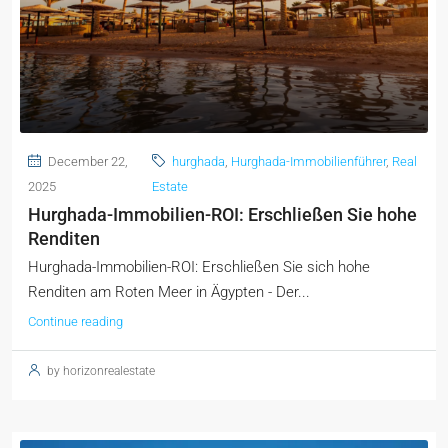
December 22,
hurghada
,
Hurghada-Immobilienführer
,
Real
2025
Estate
Hurghada-Immobilien-ROI: Erschließen Sie hohe
Renditen
Hurghada-Immobilien-ROI: Erschließen Sie sich hohe
Renditen am Roten Meer in Ägypten - Der...
Continue reading
by horizonrealestate