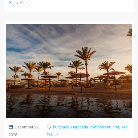
by Mido
December 22,
hurghada
,
Hurghada-Immobilienführer
,
Real
2025
Estate