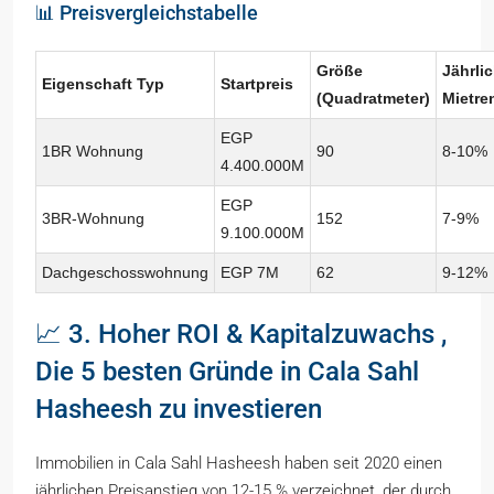
📊 Preisvergleichstabelle
Größe
Jährli
Eigenschaft Typ
Startpreis
(Quadratmeter)
Mietre
EGP
1BR Wohnung
90
8-10%
4.400.000M
EGP
3BR-Wohnung
152
7-9%
9.100.000M
Dachgeschosswohnung
EGP 7M
62
9-12%
📈 3. Hoher ROI & Kapitalzuwachs ,
Die 5 besten Gründe in Cala Sahl
Hasheesh zu investieren
Immobilien in Cala Sahl Hasheesh haben seit 2020 einen
jährlichen Preisanstieg von 12-15 % verzeichnet, der durch