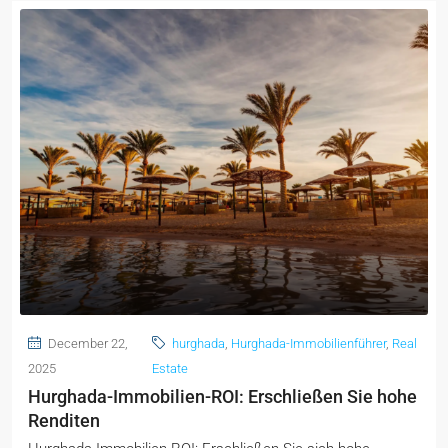
December 22,
hurghada
,
Hurghada-Immobilienführer
,
Real
2025
Estate
Hurghada-Immobilien-ROI: Erschließen Sie hohe
Renditen