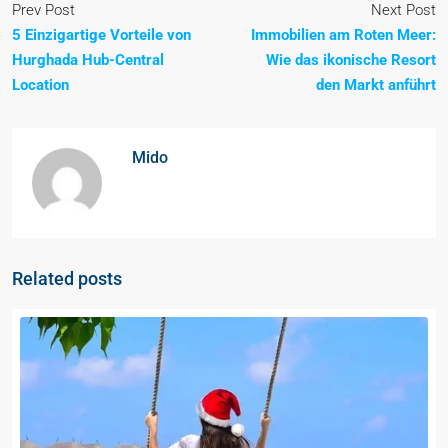
Prev Post
Next Post
5 Einzigartige Vorteile von
Immobilien am Roten Meer:
Hurghada Hub-Central
Wie das ikonische Resort
Location
den Markt anführt
Mido
Related posts