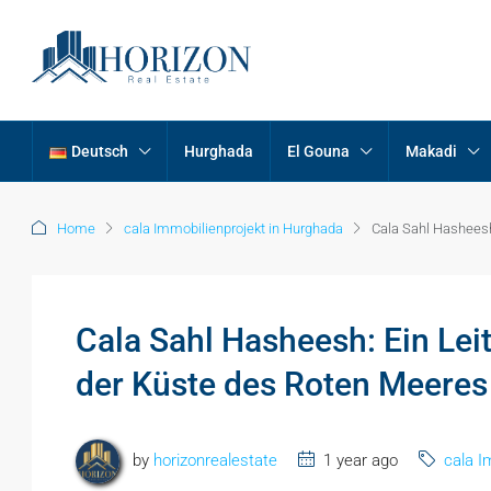
Deutsch
Hurghada
El Gouna
Makadi
Home
cala Immobilienprojekt in Hurghada
Cala Sahl Hasheesh
Cala Sahl Hasheesh: Ein Lei
der Küste des Roten Meeres
by
horizonrealestate
1 year ago
cala I