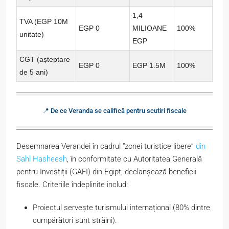
1,4
TVA (EGP 10M
EGP 0
MILIOANE
100%
unitate)
EGP
CGT (așteptare
EGP 0
EGP 1.5M
100%
de 5 ani)
📍 De ce Veranda se califică pentru scutiri fiscale
Desemnarea Verandei în cadrul “zonei turistice libere”
din
Sahl Hasheesh
, în conformitate cu Autoritatea Generală
pentru Investiții (GAFI) din Egipt, declanșează beneficii
fiscale. Criteriile îndeplinite includ:
Proiectul servește turismului internațional (80% dintre
cumpărători sunt străini).