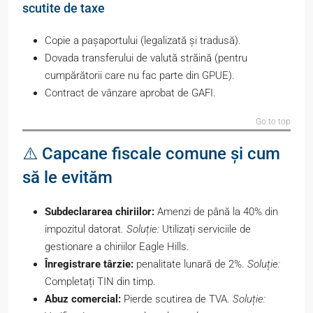
scutite de taxe
Copie a pașaportului (legalizată și tradusă).
Dovada transferului de valută străină (pentru
cumpărătorii care nu fac parte din GPUE).
Contract de vânzare aprobat de GAFI.
Go to top
⚠️ Capcane fiscale comune și cum
să le evităm
Subdeclararea chiriilor:
Amenzi de până la 40% din
impozitul datorat.
Soluție:
Utilizați serviciile de
gestionare a chiriilor Eagle Hills.
Înregistrare târzie:
penalitate lunară de 2%.
Soluție:
Completați TIN din timp.
Abuz comercial:
Pierde scutirea de TVA.
Soluție: