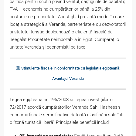
califică pentru scutiri privind venitul, câștigurile de capital și
TVA – economisind cumpărătorilor până la 25% din
costurile de proprietate. Acest ghid prezintă modul în care
locația strategică a Veranda, parteneriatele cu dezvoltatorii
și statutul turistic deblochează o eficiență fiscală de
neegalat.Proprietate neimpozabilă în Egipt: Cumpărați o
unitate Veranda și economisiți pe taxe
🏛️ Stimulente fiscale în conformitate cu legislația egipteană:
Avantajul Veranda
Legea egipteană nr. 196/2008 și Legea investițiilor nr.
72/2017 acordă cumpărătorilor Veranda Sahl Hasheesh
economii fiscale semnificative datorită clasificării sale într-
o “zonă turistică liberă” Principalele beneficii includ:
0% impozit pe proprietate:
Scutit timp de 5 ani (față