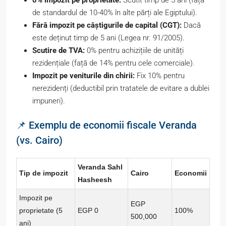
de standardul de 10-40% în alte părți ale Egiptului).
Fără impozit pe câștigurile de capital (CGT):
Dacă
este deținut timp de 5 ani (Legea nr. 91/2005).
Scutire de TVA:
0% pentru achizițiile de unități
rezidențiale (față de 14% pentru cele comerciale).
Impozit pe veniturile din chirii:
Fix 10% pentru
nerezidenți (deductibil prin tratatele de evitare a dublei
impuneri).
📌 Exemplu de economii fiscale Veranda
(vs. Cairo)
Veranda Sahl
Tip de impozit
Cairo
Economii
Hasheesh
Impozit pe
EGP
proprietate (5
EGP 0
100%
500,000
ani)