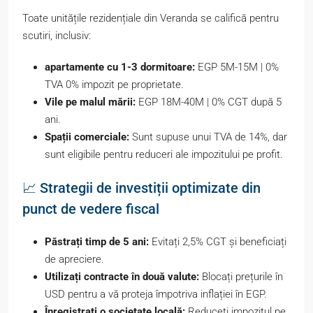
Toate unitățile rezidențiale din Veranda se califică pentru
scutiri, inclusiv:
apartamente cu 1-3 dormitoare:
EGP 5M-15M | 0%
TVA 0% impozit pe proprietate.
Vile pe malul mării:
EGP 18M-40M | 0% CGT după 5
ani.
Spații comerciale:
Sunt supuse unui TVA de 14%, dar
sunt eligibile pentru reduceri ale impozitului pe profit.
📈 Strategii de investiții optimizate din
punct de vedere fiscal
Păstrați timp de 5 ani:
Evitați 2,5% CGT și beneficiați
de apreciere.
Utilizați contracte în două valute:
Blocați prețurile în
USD pentru a vă proteja împotriva inflației în EGP.
Înregistrați o societate locală:
Reduceți impozitul pe