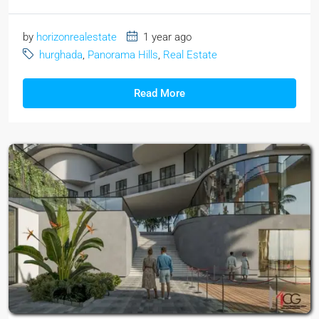
by
horizonrealestate
1 year ago
hurghada
,
Panorama Hills
,
Real Estate
Read More