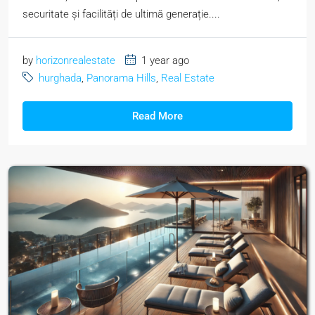
securitate și facilități de ultimă generație....
by
horizonrealestate
1 year ago
hurghada
,
Panorama Hills
,
Real Estate
Read More