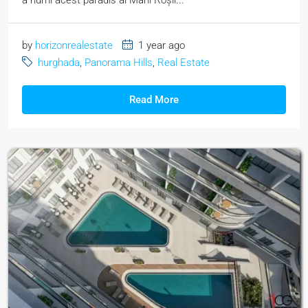
a numi acest paradis al Mării Roșii...
by
horizonrealestate
1 year ago
hurghada
,
Panorama Hills
,
Real Estate
Read More