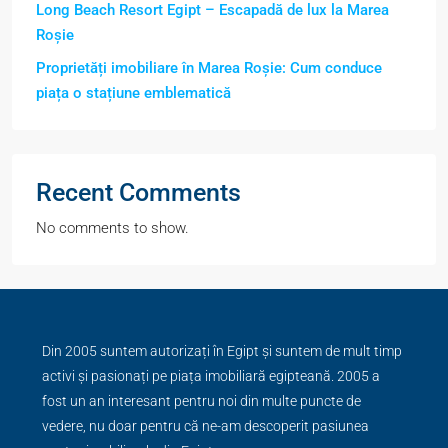
Long Beach Resort Egipt – Escapadă de lux la Marea
Roșie
Proprietăți imobiliare în Marea Roșie: Cum conduce
piața o stațiune emblematică
Recent Comments
No comments to show.
Din 2005 suntem autorizați în Egipt și suntem de mult timp
activi și pasionați pe piața imobiliară egipteană. 2005 a
fost un an interesant pentru noi din multe puncte de
vedere, nu doar pentru că ne-am descoperit pasiunea