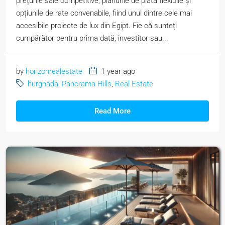
prețurile sale competitive, planurile de plată flexibile și
opțiunile de rate convenabile, fiind unul dintre cele mai
accesibile proiecte de lux din Egipt. Fie că sunteți
cumpărător pentru prima dată, investitor sau...
by
horizonrealestate
1 year ago
hurghada
,
Panorama Hills
,
Real Estate
Read More