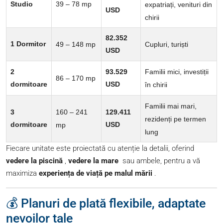
39 – 78 mp
Studio
expatriați, venituri din
USD
chirii
82.352
1 Dormitor
49 – 148 mp
Cupluri, turiști
USD
Familii mici, investiții
2
93.529
86 – 170 mp
dormitoare
USD
în chirii
Familii mai mari,
160 – 241
3
129.411
rezidenți pe termen
dormitoare
USD
mp
lung
Fiecare unitate este proiectată cu atenție la detalii, oferind
vedere la piscină
,
vedere la mare
sau ambele, pentru a vă
maximiza
experiența de viață pe malul mării
.
💰 Planuri de plată flexibile, adaptate
nevoilor tale