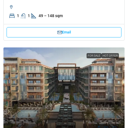
1
1
49 – 148 sqm
Email
FOR SALE
HOT OFFER