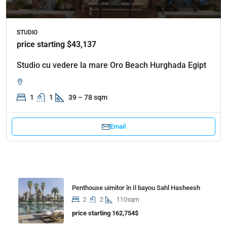
STUDIO
price starting $43,137
Studio cu vedere la mare Oro Beach Hurghada Egipt
1
1
39 – 78 sqm
Email
Properties
Penthouse uimitor în Il bayou Sahl Hasheesh
2
2
110sqm
price starting 162,754$