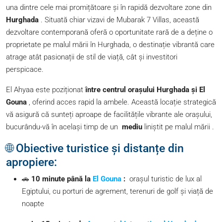
una dintre cele mai promițătoare și în rapidă dezvoltare zone din
Hurghada
. Situată chiar vizavi de Mubarak 7 Villas, această
dezvoltare contemporană oferă o oportunitate rară de a deține o
proprietate pe malul mării în Hurghada, o destinație vibrantă care
atrage atât pasionații de stil de viață, cât și investitori
perspicace.
El Ahyaa este poziționat
între centrul orașului Hurghada și El
Gouna
, oferind acces rapid la ambele. Această locație strategică
vă asigură că sunteți aproape de facilitățile vibrante ale orașului,
bucurându-vă în același timp de un
mediu
liniștit pe malul mării .
🌐 Obiective turistice și distanțe din
apropiere:
🚗
10 minute până la
El Gouna
:
orașul turistic de lux al
Egiptului, cu porturi de agrement, terenuri de golf și viață de
noapte