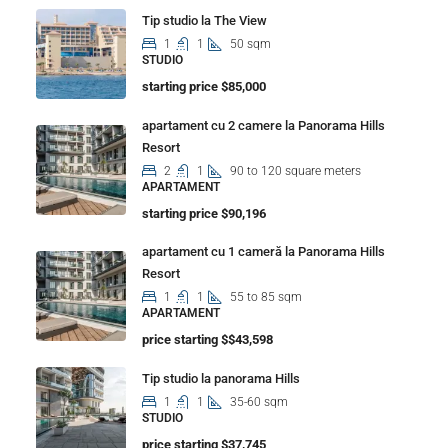
Tip studio la The View
1
1
50 sqm
STUDIO
starting price $85,000
apartament cu 2 camere la Panorama Hills
Resort
2
1
90 to 120 square meters
APARTAMENT
starting price $90,196
apartament cu 1 cameră la Panorama Hills
Resort
1
1
55 to 85 sqm
APARTAMENT
price starting $$43,598
Tip studio la panorama Hills
1
1
35-60 sqm
STUDIO
price starting $37,745