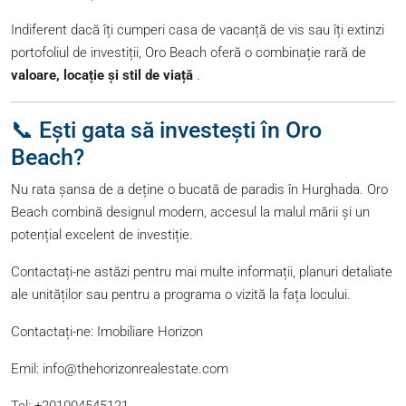
Indiferent dacă îți cumperi casa de vacanță de vis sau îți extinzi
portofoliul de investiții, Oro Beach oferă o combinație rară de
valoare, locație și stil de viață
.
📞 Ești gata să investești în Oro
Beach?
Nu rata șansa de a deține o bucată de paradis în Hurghada. Oro
Beach combină designul modern, accesul la malul mării și un
potențial excelent de investiție.
Contactați-ne astăzi pentru mai multe informații, planuri detaliate
ale unităților sau pentru a programa o vizită la fața locului.
Contactați-ne:
Imobiliare Horizon
Emil: info@thehorizonrealestate.com
Tel: +201004545121