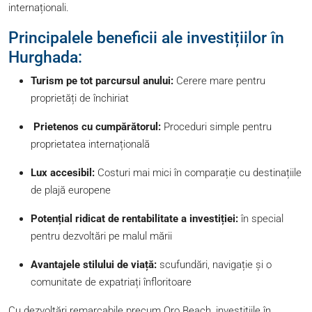
internaționali.
Principalele beneficii ale investițiilor în
Hurghada:
Turism pe tot parcursul anului:
Cerere mare pentru
proprietăți de închiriat
Prietenos cu cumpărătorul:
Proceduri simple pentru
proprietatea internațională
Lux accesibil:
Costuri mai mici în comparație cu destinațiile
de plajă europene
Potențial ridicat de rentabilitate a investiției:
în special
pentru dezvoltări pe malul mării
Avantajele stilului de viață:
scufundări, navigație și o
comunitate de expatriați înfloritoare
Cu dezvoltări remarcabile precum Oro Beach, investițiile în