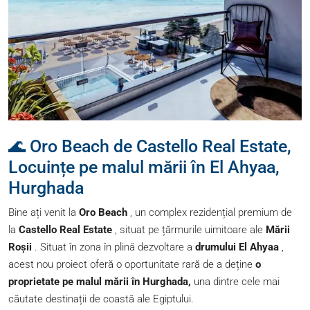
🌊 Oro Beach de Castello Real Estate,
Locuințe pe malul mării în El Ahyaa,
Hurghada
Bine ați venit la
Oro Beach
, un complex rezidențial premium de
la
Castello Real Estate
, situat pe țărmurile uimitoare ale
Mării
Roșii
. Situat în zona în plină dezvoltare a
drumului El Ahyaa
,
acest nou proiect oferă o oportunitate rară de a deține
o
proprietate pe malul mării în Hurghada,
una dintre cele mai
căutate destinații de coastă ale Egiptului.