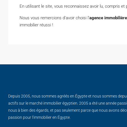
En utilisant le site, vous reconnaissez avoir lu, compris e
Nous vous remercions d’avoir choisi l’
agence immobilière
immobilier réussi !
Depuis 2005, nous sommes agréés en Égypte et nous sommes depu
actifs sur le marché immobilier égyptien. 2005 a été une année pas
nous à bien des égards, et pas seulement parce que nous avons déc
passion pour l'immobilier en Égypte.