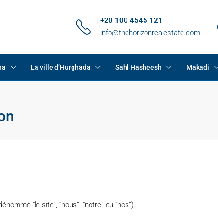
+20 100 4545 121
info@thehorizonrealestate.com
na
La ville d’Hurghada
Sahl Hasheesh
Makadi
ion
dénommé “le site”, “nous”, “notre” ou “nos”).