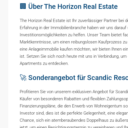
🏢 Über The Horizon Real Estate
The Horizon Real Estate ist Ihr zuverlässiger Partner bei 
Erfahrung in der Immobilienbranche haben wir uns darauf s
Investitionsmöglichkeiten zu helfen. Unser Team bietet f
Marktkenntnisse, um einen reibungslosen Kaufprozess zu 
eine Anlageimmobilie kaufen möchten, wir bieten Ihnen ein
ist. Setzen Sie sich noch heute mit uns in Verbindung, um
Apartments zu entdecken.
🚀 Sonderangebot für Scandic Res
Profitieren Sie von unserem exklusiven Angebot für Scand
Käufer von besonderen Rabatten und flexiblen Zahlungsopt
Finanzierungspläne, die den Erwerb von Wohneigentum so e
Investor sind, dies ist die perfekte Gelegenheit, eine ele
Chance, sich ein atemberaubendes Doppelhaus zu äußerst
jetzt, um einen Besichtigungstermin zu vereinbaren und I