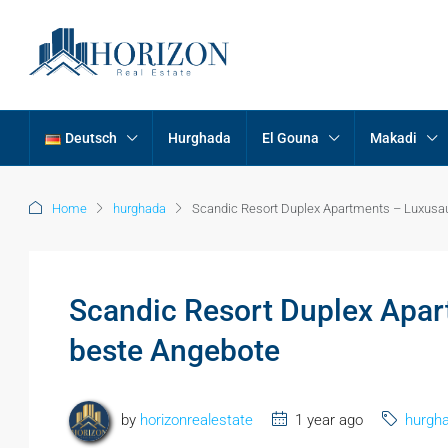
Deutsch
Hurghada
El Gouna
Makadi
Home
hurghada
Scandic Resort Duplex Apartments – Luxusau
Scandic Resort Duplex Apar
beste Angebote
by
horizonrealestate
1 year ago
hurgh