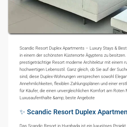
Scandic Resort Duplex Apartments – Luxury Stays & Best D
in einem der schönsten Küstenorte Ägyptens zu besitzen.
prestigeträchtige Resort moderne Architektur mit einem
hochwertigen Lebensstil. Ganz gleich, ob Sie auf der Suche
sind, diese Duplex-Wohnungen versprechen sowohl Eleganz
Annehmlichkeiten, flexiblen Zahlungsplänen und einer er
für Käufer, die einen unvergleichlichen Komfort am Rote
Luxusaufenthalte &amp; beste Angebote
✨ Scandic Resort Duplex Apartmen
Das Scandic Resort in Hurghada ist ein luxuriöses Proje