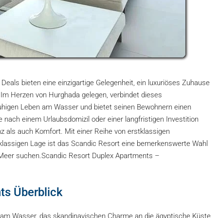
eals bieten eine einzigartige Gelegenheit, ein luxuriöses Zuhause
 Im Herzen von Hurghada gelegen, verbindet dieses
 ruhigen Leben am Wasser und bietet seinen Bewohnern einen
 nach einem Urlaubsdomizil oder einer langfristigen Investition
 als auch Komfort. Mit einer Reihe von erstklassigen
stklassigen Lage ist das Scandic Resort eine bemerkenswerte Wahl
n Meer suchen.Scandic Resort Duplex Apartments –
ts Überblick
kt am Wasser, das skandinavischen Charme an die ägyptische Küste