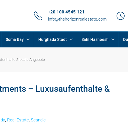
+20 100 4545 121
info@thehorizonrealestate.com
Soma Bay
Hurghada Stadt
Sahl Hasheesh
Du
fenthalte & beste Angebote
tments – Luxusaufenthalte &
ada
,
Real Estate
,
Scandic