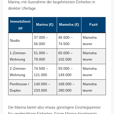
Marina, mit Ausnahme der begehrtesten Einheiten in
direkter Uferlage.
Immobilient
Marina (€)
Mamsha (€)
Fazit
yp
37.000 –
46.500 –
Mamsha
Studio
56.000
74.500
teurer
1-Zimmer-
51.000 –
65.000 –
Mamsha
Wohnung
79.000
102.000
teurer
2-Zimmer-
74.500 –
93.000 –
Mamsha
Wohnung
121.000
149.000
teurer
Penthouse /
140.000 –
168.000 –
Mamsha
Duplex
233.000
280.000
teurer
Die Marina bietet also etwas günstigere Einstiegspreise
für vergleichbare Einheiten. Einige Marina-Apartments