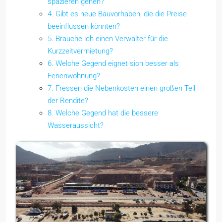
spazieren gehen?
4. Gibt es neue Bauvorhaben, die die Preise
beeinflussen könnten?
5. Brauche ich einen Verwalter für die
Kurzzeitvermietung?
6. Welche Gegend eignet sich besser als
Ferienwohnung?
7. Fressen die Nebenkosten einen großen Teil
der Rendite?
8. Welche Gegend hat die bessere
Wasseraussicht?