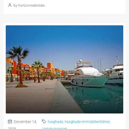
by horizonrealestate
December 14,
hurghada
,
Hurghada-Immobilienführer
,
2025
Unkategorisiert