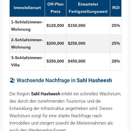
Off-Plan
Erwarteter
Immobilienart
ROI
Preis
Fertigstellungswert
1-Schlafzimmer-
$120,000
$150,000
25%
Wohnung
2-Schlafzimmer-
$200,000
$250,000
25%
Wohnung
3-Schlafzimmer-
$350,000
$450,000
28%
Villa
🏖️ Wachsende Nachfrage in
Sahl Hasheesh
Die Region
Sahl Hasheesh
erlebt ein schnelles Wachstum,
das durch den zunehmenden Tourismus und die
Entwicklung der Infrastruktur angetrieben wird. Dieses
Wachstum sorgt für eine starke Nachfrage nach
Immobilien und steigert sowohl die Mieteinnahmen als
auch den Wiederverkaufswert.