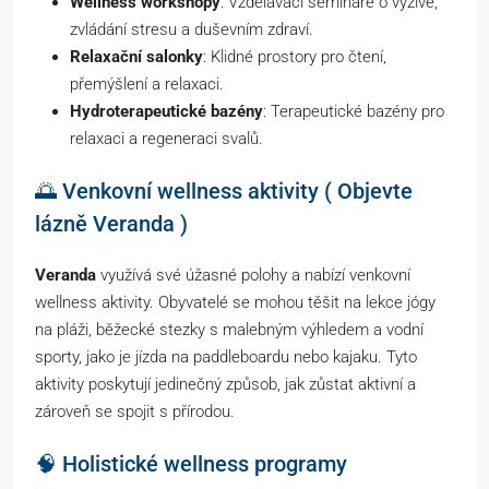
Wellness workshopy
: Vzdělávací semináře o výživě,
zvládání stresu a duševním zdraví.
Relaxační salonky
: Klidné prostory pro čtení,
přemýšlení a relaxaci.
Hydroterapeutické bazény
: Terapeutické bazény pro
relaxaci a regeneraci svalů.
🌅 Venkovní wellness aktivity ( Objevte
lázně Veranda )
Veranda
využívá své úžasné polohy a nabízí venkovní
wellness aktivity. Obyvatelé se mohou těšit na lekce jógy
na pláži, běžecké stezky s malebným výhledem a vodní
sporty, jako je jízda na paddleboardu nebo kajaku. Tyto
aktivity poskytují jedinečný způsob, jak zůstat aktivní a
zároveň se spojit s přírodou.
🧠 Holistické wellness programy