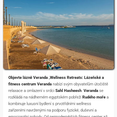
Objevte lázně Veranda ,Wellness Retreats: Lázeňské a
fitness centrum Veranda
nabízí svým obyvatelům útočiště
relaxace a omlazení v srdci
Sahl Hasheesh
.
Veranda
se
rozkládá na nádherném egyptském pobřeží
Rudého moře
a
kombinuje luxusní bydlení s prvotřídními wellness
zařízeními navrženými na podporu fyzické, duševní a
emocionální pohody. Od nejmodernějších fitness center až