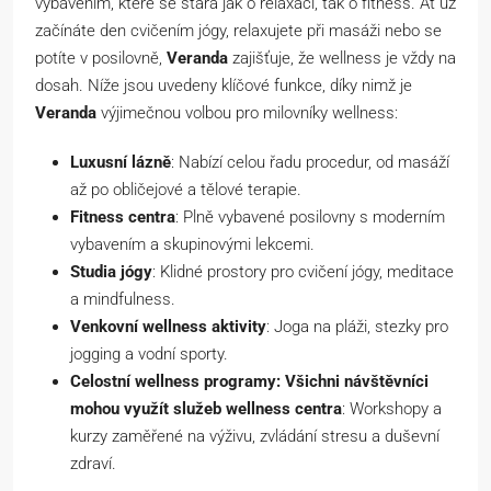
vybavením, které se stará jak o relaxaci, tak o fitness. Ať už
začínáte den cvičením jógy, relaxujete při masáži nebo se
potíte v posilovně,
Veranda
zajišťuje, že wellness je vždy na
dosah. Níže jsou uvedeny klíčové funkce, díky nimž je
Veranda
výjimečnou volbou pro milovníky wellness:
Luxusní lázně
: Nabízí celou řadu procedur, od masáží
až po obličejové a tělové terapie.
Fitness centra
: Plně vybavené posilovny s moderním
vybavením a skupinovými lekcemi.
Studia jógy
: Klidné prostory pro cvičení jógy, meditace
a mindfulness.
Venkovní wellness aktivity
: Joga na pláži, stezky pro
jogging a vodní sporty.
Celostní wellness programy: Všichni návštěvníci
mohou využít služeb wellness centra
: Workshopy a
kurzy zaměřené na výživu, zvládání stresu a duševní
zdraví.