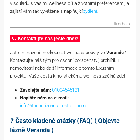
v souladu s vašimi wellness cíli a životními preferencemi, a
zajistí vám tak vyvážené a naplňující
bydlení
.
Jít nahoru
📞 Kontaktujte nás ještě dnes!
Jste připraveni prozkoumat wellness pobyty ve
Verandě
?
Kontaktujte náš tým pro osobní poradenství, prohlídku
nemovitosti nebo další informace o tomto luxusním
projektu. Vaše cesta k holistickému wellness začíná zde!
Zavolejte nám:
01004545121
Napište nám na e-mail:
info@thehorizonreadestate.com
❓
Často kladené otázky (FAQ) ( Objevte
lázně Veranda )