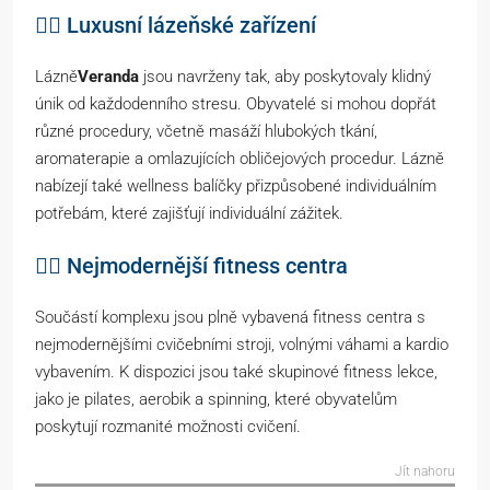
💆‍♂️ Luxusní lázeňské zařízení
Lázně
Veranda
jsou navrženy tak, aby poskytovaly klidný
únik od každodenního stresu. Obyvatelé si mohou dopřát
různé procedury, včetně masáží hlubokých tkání,
aromaterapie a omlazujících obličejových procedur. Lázně
nabízejí také wellness balíčky přizpůsobené individuálním
potřebám, které zajišťují individuální zážitek.
🏋️‍♂️ Nejmodernější fitness centra
Součástí komplexu jsou plně vybavená fitness centra s
nejmodernějšími cvičebními stroji, volnými váhami a kardio
vybavením. K dispozici jsou také skupinové fitness lekce,
jako je pilates, aerobik a spinning, které obyvatelům
poskytují rozmanité možnosti cvičení.
Jít nahoru