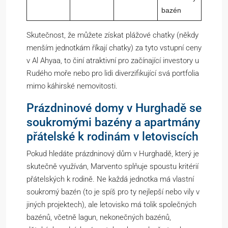
bazén
Skutečnost, že můžete získat plážové chatky (někdy
menším jednotkám říkají chatky) za tyto vstupní ceny
v Al Ahyaa, to činí atraktivní pro začínající investory u
Rudého moře nebo pro lidi diverzifikující svá portfolia
mimo káhirské nemovitosti.
Prázdninové domy v Hurghadě se
soukromými bazény a apartmány
přátelské k rodinám v letoviscích
Pokud hledáte prázdninový dům v Hurghadě, který je
skutečně využíván, Marvento splňuje spoustu kritérií
přátelských k rodině. Ne každá jednotka má vlastní
soukromý bazén (to je spíš pro ty nejlepší nebo vily v
jiných projektech), ale letovisko má tolik společných
bazénů, včetně lagun, nekonečných bazénů,