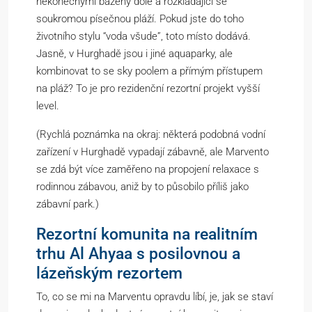
nekonečnými bazény dole a rozkládající se
soukromou písečnou pláží. Pokud jste do toho
životního stylu “voda všude”, toto místo dodává.
Jasně, v Hurghadě jsou i jiné aquaparky, ale
kombinovat to se sky poolem a přímým přístupem
na pláž? To je pro rezidenční rezortní projekt vyšší
level.
(Rychlá poznámka na okraj: některá podobná vodní
zařízení v Hurghadě vypadají zábavně, ale Marvento
se zdá být více zaměřeno na propojení relaxace s
rodinnou zábavou, aniž by to působilo příliš jako
zábavní park.)
Rezortní komunita na realitním
trhu Al Ahyaa s posilovnou a
lázeňským rezortem
To, co se mi na Marventu opravdu líbí, je, jak se staví