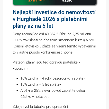
Nejlepší investice do nemovitostí
v Hurghadě 2026 s platebními
plány až na 5 let
Ceny začínají od asi 40 352 € (zhruba 2,25 milionu
EGP v závislosti na dnešním směnném kurzu) a pro
luxusní letovisko u pláže se všemi těmito vybaveními
to vlastně působí konkurenceschopně.
Platební plány jsou teď opravdu přátelské k
kupujícím:
10% záloha + 4 roky bezúročných splátek
15% záloha + 5 let splátek
A pěkná 25% sleva, pokud zaplatíte celou
částku v hotovosti
Zde je rychlá tabulka pro upřesnění: