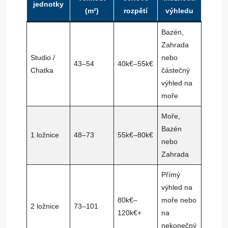
jednotky
(m²)
rozpětí
výhledu
Bazén,
Zahrada
Studio /
nebo
43–54
40k€–55k€
Chatka
částečný
výhled na
moře
Moře,
Bazén
1 ložnice
48–73
55k€–80k€
nebo
Zahrada
Přímý
výhled na
80k€–
moře nebo
2 ložnice
73–101
120k€+
na
nekonečný