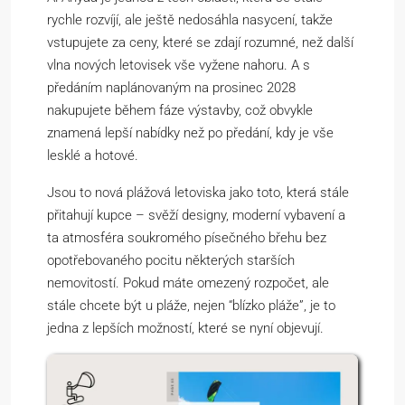
rychle rozvíjí, ale ještě nedosáhla nasycení, takže
vstupujete za ceny, které se zdají rozumné, než další
vlna nových letovisek vše vyžene nahoru. A s
předáním naplánovaným na prosinec 2028
nakupujete během fáze výstavby, což obvykle
znamená lepší nabídky než po předání, kdy je vše
lesklé a hotové.
Jsou to nová plážová letoviska jako toto, která stále
přitahují kupce – svěží designy, moderní vybavení a
ta atmosféra soukromého písečného břehu bez
opotřebovaného pocitu některých starších
nemovitostí. Pokud máte omezený rozpočet, ale
stále chcete být u pláže, nejen “blízko pláže”, je to
jedna z lepších možností, které se nyní objevují.