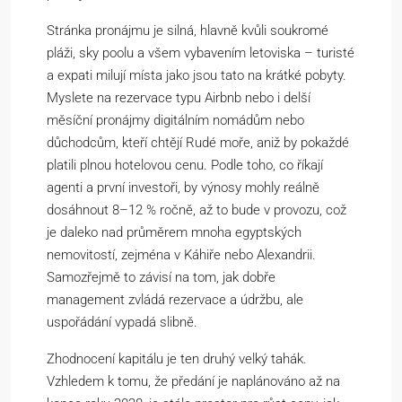
Stránka pronájmu je silná, hlavně kvůli soukromé
pláži, sky poolu a všem vybavením letoviska – turisté
a expati milují místa jako jsou tato na krátké pobyty.
Myslete na rezervace typu Airbnb nebo i delší
měsíční pronájmy digitálním nomádům nebo
důchodcům, kteří chtějí Rudé moře, aniž by pokaždé
platili plnou hotelovou cenu. Podle toho, co říkají
agenti a první investoři, by výnosy mohly reálně
dosáhnout 8–12 % ročně, až to bude v provozu, což
je daleko nad průměrem mnoha egyptských
nemovitostí, zejména v Káhiře nebo Alexandrii.
Samozřejmě to závisí na tom, jak dobře
management zvládá rezervace a údržbu, ale
uspořádání vypadá slibně.
Zhodnocení kapitálu je ten druhý velký tahák.
Vzhledem k tomu, že předání je naplánováno až na