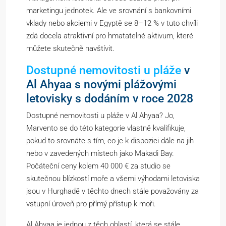
marketingu jednotek. Ale ve srovnání s bankovními
vklady nebo akciemi v Egyptě se 8–12 % v tuto chvíli
zdá docela atraktivní pro hmatatelné aktivum, které
můžete skutečně navštívit.
Dostupné nemovitosti u pláže
v
Al Ahyaa s novými plážovými
letovisky s dodáním v roce 2028
Dostupné nemovitosti u pláže v Al Ahyaa? Jo,
Marvento se do této kategorie vlastně kvalifikuje,
pokud to srovnáte s tím, co je k dispozici dále na jih
nebo v zavedených místech jako Makadi Bay.
Počáteční ceny kolem 40 000 € za studio se
skutečnou blízkostí moře a všemi výhodami letoviska
jsou v Hurghadě v těchto dnech stále považovány za
vstupní úroveň pro přímý přístup k moři.
Al Ahyaa je jednou z těch oblastí, která se stále