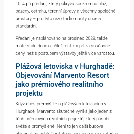
10 % při předání, který pokrývá soukromou pláž,
bazény, ostrahu, terénní úpravy a všechny společné
prostory – pro tyto rezortní komunity docela
standardní.
Předání je naplánováno na prosinec 2028, takže
máte stále dobrou příležitost koupit za současné
ceny, než s postupem výstavby ještě více vzrostou.
Plážová letoviska v Hurghadě:
Objevování Marvento Resort
jako prémiového realitního
projektu
Když dnes přemýšlíte o plážových letoviscích v
Hurghadě, Marvento skutečně vyniká jako jeden z
těch prémiových realitních projektů, který působí
svěže a promyšleně. Není to jen další budova
plácnutá na pobřeží – tato je navržena jako skutečné