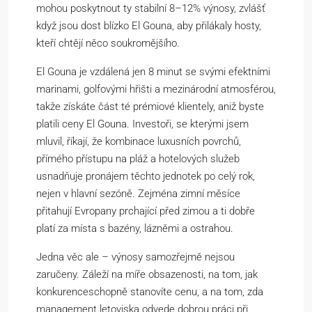
mohou poskytnout ty stabilní 8–12% výnosy, zvlášť
když jsou dost blízko El Gouna, aby přilákaly hosty,
kteří chtějí něco soukromějšího.
El Gouna je vzdálená jen 8 minut se svými efektními
marinami, golfovými hřišti a mezinárodní atmosférou,
takže získáte část té prémiové klientely, aniž byste
platili ceny El Gouna. Investoři, se kterými jsem
mluvil, říkají, že kombinace luxusních povrchů,
přímého přístupu na pláž a hotelových služeb
usnadňuje pronájem těchto jednotek po celý rok,
nejen v hlavní sezóně. Zejména zimní měsíce
přitahují Evropany prchající před zimou a ti dobře
platí za místa s bazény, lázněmi a ostrahou.
Jedna věc ale – výnosy samozřejmě nejsou
zaručeny. Záleží na míře obsazenosti, na tom, jak
konkurenceschopně stanovíte cenu, a na tom, zda
management letoviska odvede dobrou práci při