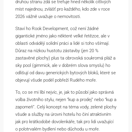
druhou stranu zdá se trefuje hned několik citlivých
míst najednou, zvlášť pro každého, kdo zde v roce
2026 vážně uvažuje o nemovitosti.
Staví ho Rook Development, což není žádné
gigantické jméno jako některé velké řetězce, ale v
oblasti odvádějí solidní práci a lidé si toho všímají.
Důraz na nízkou hustotu zástavby (jen 20 %
zastavěné plochy) plus ta obrovská soukromá pláž a
sky pool (gimmick, ale v dobrém slova smyslu) ho
odlišují od davu generických bytových bloků, které se
objevují všude podél pobřeží Rudého moře.
To, co se mi líbí nejvíc, je, jak to působí jako správná
volba životního stylu, nejen “kup a prodej” nebo “kup a
zapomeň”. Celý koncept na téma vody, zelené plochy
všude a služby na úrovni hotelu ho činí atraktivním
jak pro krátkodobé dovolenkáře, tak pro lidi uvažující
o polotrvalém bydlení nebo důchodu u moře.