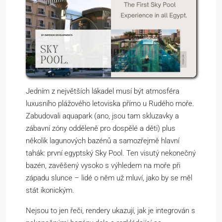
Jedním z největších lákadel musí být atmosféra
luxusního plážového letoviska přímo u Rudého moře.
Zabudovali aquapark (ano, jsou tam skluzavky a
zábavní zóny odděleně pro dospělé a děti) plus
několik lagunových bazénů a samozřejmě hlavní
tahák: první egyptský Sky Pool. Ten visutý nekonečný
bazén, zavěšený vysoko s výhledem na moře při
západu slunce – lidé o něm už mluví, jako by se měl
stát ikonickým.
Nejsou to jen řeči, rendery ukazují, jak je integrován s