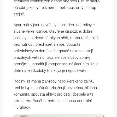
dětských vodních zón a toho sky poolu, že to skoro
působí, jako byste k němu měli soukromý přístup
stejně.
Apartmány jsou navrženy s ohledem na rodiny –
slušně velké ložnice, otevřené dispozice, dobré
balkony a blízkost dětských hřišť, restaurací a pláže
bez nutnosti přecházet silnice. Spousta
prázdninových domů v Hurghadě nakonec stojí
prázdných většinu roku, ale zde služby správy
pronájmu usnadňují kompenzaci nákladů tím, že je
dáte na krátkodobý trh, když je nepoužíváte.
Rodiny, zejména z Evropy nebo Perského zálivu,
tenhle typ uspořádání zbožňují: bezpečná, hlídaná
komunita, spousta aktivit pro děti i dospělé a ta
atmosféra Rudého moře bez chaosu centrální
Hurghady.