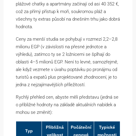
plážové chatky a apartmány začínají od asi 40 352 €,
což za přímý přístup k moři, soukromou pláž a
všechny ty extras působí na dnešním trhu jako dobrá
hodnota.
Ceny za menší studia se pohybují v rozmezí 2,2–2,8
milionu EGP (v závislosti na přesné jednotce a
výhledu), zatímco ty se 2 ložnicemi se šplhají do
oblasti 4–5 milionů EGP. Není to levné, samozřejmě,
ale když vezmete v úvahu poptávku po pronájmu od
turistů a expatů plus projektované zhodnocení, je to
jedna z nejzajímavějších příležitostí.
Rychlý přehled cen, abyste měli představu (jedná se
o přibližné hodnoty na základě aktuálních nabídek a
mohou se změnit):
Přibližná
Počáteční
Typické
Typ
velikost
cenové
možnosti