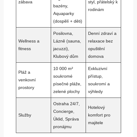
zábava
styl, přátelský k
bazény,
rodinám
Aquaparky
(dospělí + děti)
Posilovna,
Denní zdraví a
Wellness a
Lázně (sauna,
relaxace bez
fitness
jacuzzi),
opuštění
Klubový dům
domova
10 000 m²
Exkluzivní
Pláž a
soukromé
přístup,
venkovní
písečné pláže,
soukromí a
prostory
zelené plochy
výhledy
Ostraha 24/7,
Hotelový
Concierge,
Služby
komfort pro
Úklid, Správa
majitele
pronájmu