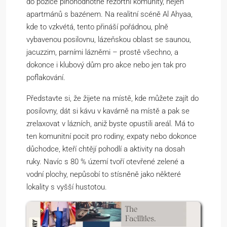
do pozice plnohodnotné rezortní komunity, nejen
apartmánů s bazénem. Na realitní scéně Al Ahyaa,
kde to vzkvétá, tento přináší pořádnou, plně
vybavenou posilovnu, lázeňskou oblast se saunou,
jacuzzim, parními lázněmi – prostě všechno, a
dokonce i klubový dům pro akce nebo jen tak pro
poflakování.
Představte si, že žijete na místě, kde můžete zajít do
posilovny, dát si kávu v kavárně na místě a pak se
zrelaxovat v lázních, aniž byste opustili areál. Má to
ten komunitní pocit pro rodiny, expaty nebo dokonce
důchodce, kteří chtějí pohodlí a aktivity na dosah
ruky. Navíc s 80 % území tvoří otevřené zelené a
vodní plochy, nepůsobí to stísněně jako některé
lokality s vyšší hustotou.