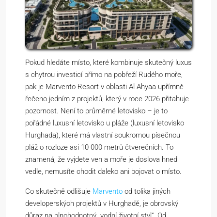
Pokud hledáte místo, které kombinuje skutečný luxus
s chytrou investicí přímo na pobřeží Rudého moře,
pak je Marvento Resort v oblasti Al Ahyaa upřímně
řečeno jedním z projektů, který v roce 2026 přitahuje
pozornost. Není to průměrné letovisko – je to
pořádné luxusní letovisko u pláže (luxusní letovisko
Hurghada), které má vlastní soukromou písečnou
pláž o rozloze asi 10 000 metrů čtverečních. To
znamená, že vyjdete ven a moře je doslova hned
vedle, nemusíte chodit daleko ani bojovat o místo.
Co skutečně odlišuje
Marvento
od tolika jiných
developerských projektů v Hurghadě, je obrovský
důraz na plnohodnotný „vodní životní styl“. Od