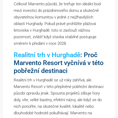
Celkově Marvento působí, že trefuje ten ideální bod
mezi investicí do prázdninového domu a skutečně
obyvatelnou komunitou v jedné z nejžhavějších
oblastí Hurghady. Pokud právě prohlížíte plážová
letoviska v Hurghadě, toto si zaslouží vážnou
pozornost, zvlášť když stavba stabilně postupuje
směrem k předání v roce 2028.
Realitní trh v Hurghadě
: Proč
Marvento Resort vyčnívá v této
pobřežní destinaci
Realitní trh v Hurghadě se už roky zahřívá, ale
Marvento Resort v této přeplněné pobřežní destinaci
působí opravdu jinak. Spousta projektů slibuje hory
doly, víte, velké bazény, efektní názvy, ale když se do
nich ponoříte, na skutečné kvalitě, lokalitě nebo
dlouhodobé hodnotě pokulhávají. Marvento na