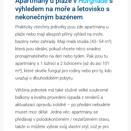
Apartmány u pláže v
Hurghadě
s
výhledem na moře a letovisko s
nekonečným bazénem
Prakticky všechny jednotky jsou zde apartmány u
pláže nebo mají alespoň přímý výhled na moře,
bazény nebo zahrady. Mají malá studia (43–54 m²),
která jsou ideální, pokud chcete něco snadno
pronajímatelného na den nebo týden. Pak jsou tu
apartmány s 1 ložnicí a 2 ložnicemi (až do asi 101
m²), které skvěle fungují pro rodiny nebo pro ty, kdo
uvažují o dlouhodobém pobytu.
Většina jednotek má také slušně velké soukromé
balkony a kvalita provedení vypadá z renderů a
aktualizací opravdu solidně – po předání nebudete
muset moc dělat. Jedna věc: apartmány se
předávají v polodokončeném / nezařízeném stavu,
takže si můžete vybrat svůj vlastní styl, což je pro