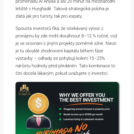
promenádu Al Ahyaa a asi 20 minut na mezinárodní
letiště v Hurghadě. Taková strategická poloha je
zlatá jak pro turisty, tak pro expaty.
Spousta investorů říká, že očekávaný výnos z
pronájmu by zde mohl dosáhnout 8–12 % ročně, což
je ve srovnání s jinými projekty poměrně silné. Navíc
je tu obvyklé zhodnocení kapitálu během fáze
výstavby – odhady se pohybují kolem 15–25%
nárůstu hodnoty před předáním. Tato kombinace to
činí docela lákavým, pokud uvažujete o investici.