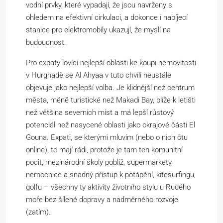
vodní prvky, které vypadají, že jsou navrženy s
ohledem na efektivní cirkulaci, a dokonce i nabíjecí
stanice pro elektromobily ukazují, že myslí na
budoucnost.
Pro expaty lovící nejlepší oblasti ke koupi nemovitosti
v Hurghadě se Al Ahyaa v tuto chvíli neustále
objevuje jako nejlepší volba. Je klidnější než centrum
města, méně turistické než Makadi Bay, blíže k letišti
než většina severních míst a má lepší růstový
potenciál než nasycené oblasti jako okrajové části El
Gouna. Expati, se kterými mluvím (nebo o nich čtu
online), to mají rádi, protože je tam ten komunitní
pocit, mezinárodní školy poblíž, supermarkety,
nemocnice a snadný přístup k potápění, kitesurfingu,
golfu – všechny ty aktivity životního stylu u Rudého
moře bez šílené dopravy a nadměrného rozvoje
(zatím).