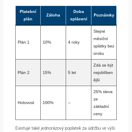
Platební
Doba
Záloha
Poznámky
plán
splácení
Stejné
měsíční
Plán 1
10%
4 roky
splátky bez
úroku
Zdá se být
Plán 2
15%
5 let
nejoblíben
ější
25% sleva
ze
Hotovost
100%
–
základní
ceny
Existuje také jednorázový poplatek za údržbu ve výši