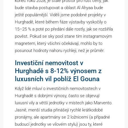
konec roku 2028, je stále prostor pro růst ceny, jak
bude stavba postupovat a oblast Al Ahyaa bude
ještě populárnější. Viděli jsme podobné projekty v
Hurghadě, které během fáze výstavby vyskočily o
15–25 % a poté po předání dále rostly, jak se rozšířila
pověst. Pokud se sky pool stane tím instagramovým
magnetem, který všichni očekávají, mohlo by to
posunout hodnoty nahoru rychleji, než je průměr.
Investiční nemovitost v
Hurghadě s 8-12% výnosem z
luxusních vil poblíž El Gouna
Když lidé mluví o investičních nemovitostech v
Hurghadě s dobrými výnosy, často se objevují
luxusní vily a větší jednotky v místech jako Marvento.
Jasně, menší studia přinášejí rychlé krátkodobé
pronájmy, ale apartmány se 2 ložnicemi (a případné
budoucí jednotky ve vilovém stylu) jsou ty, které