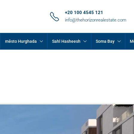
+20 100 4545 121
info@thehorizonrealestate.com
město Hurghada
Sahl Hasheesh
Soma Bay
M