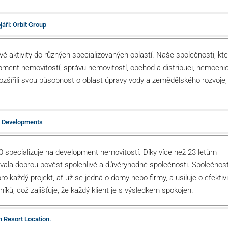
jáři: Orbit Group
é aktivity do různých specializovaných oblastí. Naše společnosti, kte
pment nemovitostí, správu nemovitostí, obchod a distribuci, nemocni
rozšířili svou působnost o oblast úpravy vody a zemědělského rozvoje,
t Developments
 specializuje na development nemovitostí. Díky více než 23 letům
vala dobrou pověst spolehlivé a důvěryhodné společnosti. Společnos
o každý projekt, ať už se jedná o domy nebo firmy, a usiluje o efektivi
íků, což zajišťuje, že každý klient je s výsledkem spokojen.
m Resort Location.