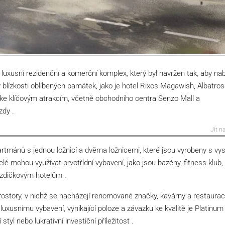
uxusní rezidenční a komerční komplex, který byl navržen tak, aby nab
v blízkosti oblíbených památek, jako je hotel Rixos Magawish, Albatro
ke klíčovým atrakcím, včetně obchodního centra Senzo Mall a
zdy .
Jít n
partmánů s jednou ložnicí a dvěma ložnicemi, které jsou vyrobeny s vy
 mohou využívat prvotřídní vybavení, jako jsou bazény, fitness klub,
ězdičkovým hotelům .
story, v nichž se nacházejí renomované značky, kavárny a restaurac
 luxusnímu vybavení, vynikající poloze a závazku ke kvalitě je Platinum
 styl nebo lukrativní investiční příležitost .