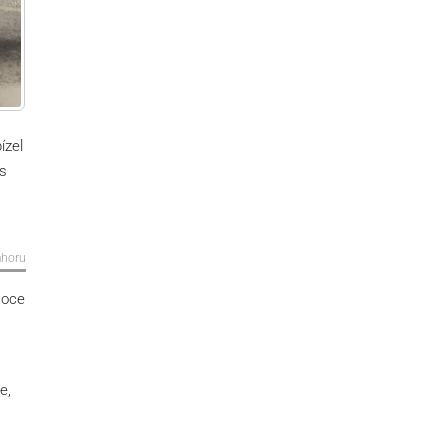
ízel
ss
ahoru
soce
e,