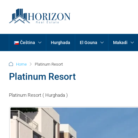
Čeština
Hurghada
El Gouna
Makadi
Home
Platinum Resort
Platinum Resort
Platinum Resort ( Hurghada )