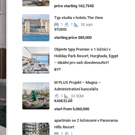
price starting 162,754$
Typ studia v hotelu The View
1
1
50 sqm
STUDIO
starting price $85,000
Objevte typy Premier s 1 ložnicí v
Holiday Park Resort, Hurghada, Egypt
– ideální pro vaši dovolenou!tst1
BYT
M PLUS Projekt – Magna –
Administrativní kanceláře
1
33 SQM
KANCELÁŘ
start from 5,060,000
apartmán se 2 ložnicemi v Panorama
Hills Resort
2
1