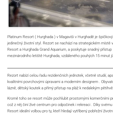
Platinum Resort ( Hurghada ) v Magaviši v Hurghadě je špičkový l
jedinečný životní styl. Rezort se nachází na strategickém místě 
Resort a Hurghada Grand Aquarium, a poskytuje snadný přístup 
mezinárodního letiště Hurghada, vzdáleného pouhých 15 minut jí
Rezort nabízí celou řadu rezidenčních jednotek, včetně studií, a
kvalitními povrchovými úpravami a moderním designem . Obyvatelé
lázně, dětský koutek a přímý přístup na pláž k nedalekým pětihv
Kromě toho se resort může pochlubit prostornými komerčními pro
což z něj činí živé centrum pro odpočinek i rekreaci . Díky svému
Resort ideální volbou pro ty, kteří hledají vytříbený pobřežní životní