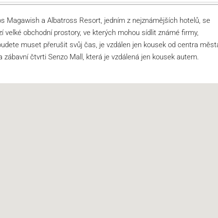
os Magawish a Albatross Resort, jedním z nejznámějších hotelů, se
zí velké obchodní prostory, ve kterých mohou sídlit známé firmy,
budete muset přerušit svůj čas, je vzdálen jen kousek od centra měst
zábavní čtvrti Senzo Mall, která je vzdálená jen kousek autem.