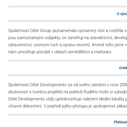
O vývo
Společnost Orbit Group zaznamenala významný růst a rozšířila sv
jsou samostatnými subjekty, se zaměřují na stavebnictví, develo
zdravotnictví, cestovní ruch a správu resortů. Kromě toho jsme 
nám umožňuje působit v oblasti zemědělství a meliorací.
Orbi
Společnost Orbit Developments se od svého založení v roce 2000
zkušeností s tvorbou projektů na pobřeží Rudého moře si vybudo
Orbit Developments vždy upřednostňuje nalezení ideální lokality pr
včasné dokončení. V popředí jejího přístupu je spokojenost zákazn
Platinu