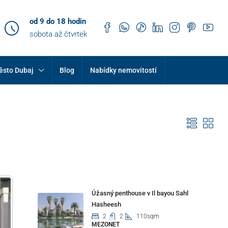
od 9 do 18 hodin
sobota až čtvrtek
ěsto Dubaj
Blog
Nabídky nemovitostí
Properties
Úžasný penthouse v Il bayou Sahl
Hasheesh
2
2
110sqm
MEZONET