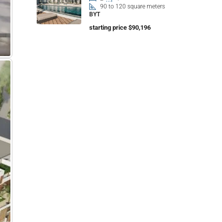
90 to 120 square meters
BYT
starting price $90,196