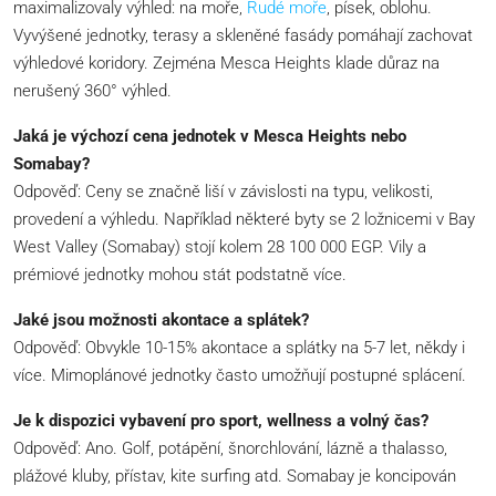
maximalizovaly výhled: na moře,
Rudé moře
, písek, oblohu.
Vyvýšené jednotky, terasy a skleněné fasády pomáhají zachovat
výhledové koridory. Zejména Mesca Heights klade důraz na
nerušený 360° výhled.
Jaká je výchozí cena jednotek v Mesca Heights nebo
Somabay?
Odpověď: Ceny se značně liší v závislosti na typu, velikosti,
provedení a výhledu. Například některé byty se 2 ložnicemi v Bay
West Valley (Somabay) stojí kolem 28 100 000 EGP. Vily a
prémiové jednotky mohou stát podstatně více.
Jaké jsou možnosti akontace a splátek?
Odpověď: Obvykle 10-15% akontace a splátky na 5-7 let, někdy i
více. Mimoplánové jednotky často umožňují postupné splácení.
Je k dispozici vybavení pro sport, wellness a volný čas?
Odpověď: Ano. Golf, potápění, šnorchlování, lázně a thalasso,
plážové kluby, přístav, kite surfing atd. Somabay je koncipován