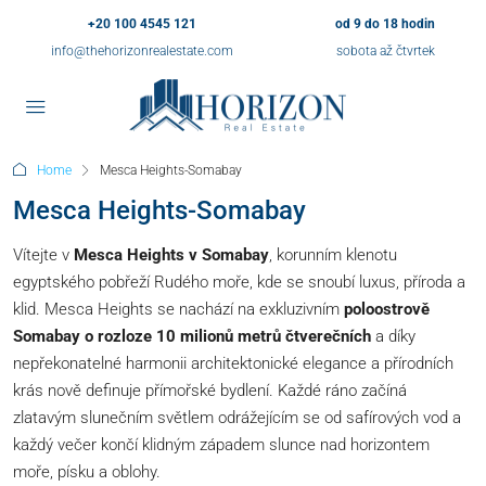
+20 100 4545 121
od 9 do 18 hodin
info@thehorizonrealestate.com
sobota až čtvrtek
Home
Mesca Heights-Somabay
Mesca Heights-Somabay
Vítejte v
Mesca Heights v Somabay
, korunním klenotu
egyptského pobřeží Rudého moře, kde se snoubí luxus, příroda a
klid. Mesca Heights se nachází na exkluzivním
poloostrově
Somabay o rozloze 10 milionů metrů čtverečních
a díky
nepřekonatelné harmonii architektonické elegance a přírodních
krás nově definuje přímořské bydlení. Každé ráno začíná
zlatavým slunečním světlem odrážejícím se od safírových vod a
každý večer končí klidným západem slunce nad horizontem
moře, písku a oblohy.