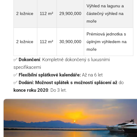
Výhled na lagunu a
2 ložnice
112 m²
29,900,000
částečný výhled na
moře
Prémiová jednotka s
2 ložnice
112 m²
30,900,000
úplným výhledem na
moře
✅
Dokončení
: Kompletně dokončený s luxusními
specifikacemi
✅
Flexibilní splátkové kalendáře:
Až na 6 let
✅
Dodání: Možnost splátek s možností splácení až
do
konce roku 2020
: Do 3 let.