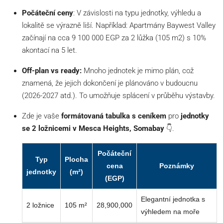
Počáteční ceny
: V závislosti na typu jednotky, výhledu a
lokalitě se výrazně liší. Například: Apartmány Baywest Valley
začínají na cca 9 100 000 EGP za 2 lůžka (105 m2) s 10%
akontací na 5 let.
Off-plan vs ready:
Mnoho jednotek je mimo plán, což
znamená, že jejich dokončení je plánováno v budoucnu
(2026-2027 atd.). To umožňuje splácení v průběhu výstavby.
Zde je vaše
formátovaná tabulka s ceníkem
pro
jednotky
se 2 ložnicemi v Mesca Heights, Somabay
👇.
Počáteční
Typ
Plocha
cena
Poznámky
jednotky
(m²)
(EGP)
Elegantní jednotka s
2 ložnice
105 m²
28,900,000
výhledem na moře