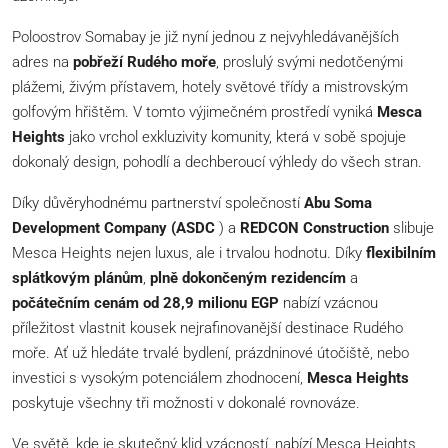
Poloostrov Somabay je již nyní jednou z nejvyhledávanějších
adres na
pobřeží Rudého moře
, proslulý svými nedotčenými
plážemi, živým přístavem, hotely světové třídy a mistrovským
golfovým hřištěm. V tomto výjimečném prostředí vyniká
Mesca
Heights
jako vrchol exkluzivity komunity, která v sobě spojuje
dokonalý design, pohodlí a dechberoucí výhledy do všech stran.
Díky důvěryhodnému partnerství společností
Abu Soma
Development Company (ASDC
) a
REDCON Construction
slibuje
Mesca Heights nejen luxus, ale i trvalou hodnotu. Díky
flexibilním
splátkovým plánům
,
plně dokončeným rezidencím
a
počátečním cenám od 28,9 milionu EGP
nabízí vzácnou
příležitost vlastnit kousek nejrafinovanější destinace Rudého
moře. Ať už hledáte trvalé bydlení, prázdninové útočiště, nebo
investici s vysokým potenciálem zhodnocení,
Mesca Heights
poskytuje všechny tři možnosti v dokonalé rovnováze.
Ve světě, kde je skutečný klid vzácností, nabízí Mesca Heights