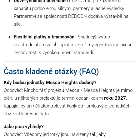
Důvěryhodnost developerů
: ASDC má prokazatelnou
kapacitu podpořenou silnými partnery a jasné výsledky.
Partnerství se společností REDCON dodává výstavbě na
síle.
Flexibilní platby a financování
: Snadnější vstup
prostřednictvím záloh, splátkové režimy zpřístupňují luxusní
nemovitosti s vysokou úrovní standardů.
Často kladené otázky (FAQ)
Kdy budou jednotky Mesca Heights dodány?
Odpověď: Mnoho fází projektu Mesca / Mesca Heights je mimo
plán, u některých projektů je termín dodání kolem
roku 2027
.
Kupující by si měli zkontrolovat konkrétní smlouvy o jednotkách,
aby zjistili přesná data.
Jaké jsou výhledy?
Odpověď: Všechny jednotky jsou navrženy tak, aby