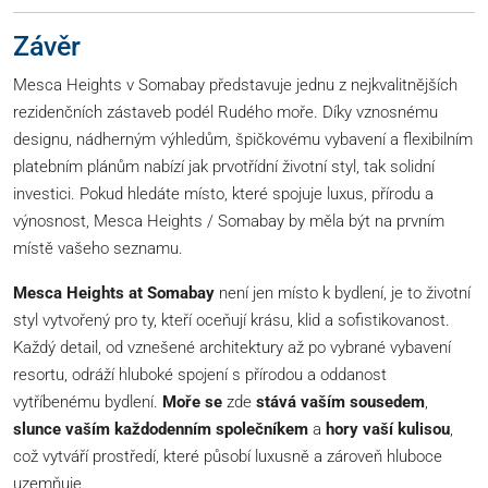
Závěr
Mesca Heights v Somabay představuje jednu z nejkvalitnějších
rezidenčních zástaveb podél Rudého moře. Díky vznosnému
designu, nádherným výhledům, špičkovému vybavení a flexibilním
platebním plánům nabízí jak prvotřídní životní styl, tak solidní
investici. Pokud hledáte místo, které spojuje luxus, přírodu a
výnosnost, Mesca Heights / Somabay by měla být na prvním
místě vašeho seznamu.
Mesca Heights at Somabay
není jen místo k bydlení, je to životní
styl vytvořený pro ty, kteří oceňují krásu, klid a sofistikovanost.
Každý detail, od vznešené architektury až po vybrané vybavení
resortu, odráží hluboké spojení s přírodou a oddanost
vytříbenému bydlení.
Moře se
zde
stává vaším sousedem
,
slunce vaším každodenním společníkem
a
hory vaší kulisou
,
což vytváří prostředí, které působí luxusně a zároveň hluboce
uzemňuje.