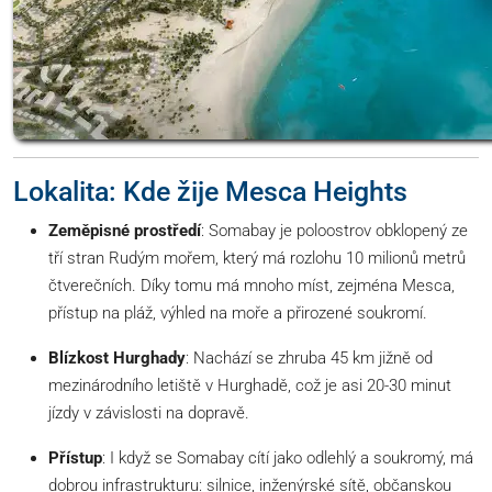
Lokalita: Kde žije Mesca Heights
Zeměpisné prostředí
: Somabay je poloostrov obklopený ze
tří stran Rudým mořem, který má rozlohu 10 milionů metrů
čtverečních. Díky tomu má mnoho míst, zejména Mesca,
přístup na pláž, výhled na moře a přirozené soukromí.
Blízkost Hurghady
: Nachází se zhruba 45 km jižně od
mezinárodního letiště v Hurghadě, což je asi 20-30 minut
jízdy v závislosti na dopravě.
Přístup
: I když se Somabay cítí jako odlehlý a soukromý, má
dobrou infrastrukturu: silnice, inženýrské sítě, občanskou