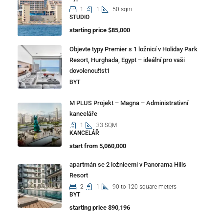
1
1
50 sqm
STUDIO
starting price $85,000
Objevte typy Premier s 1 ložnicí v Holiday Park
Resort, Hurghada, Egypt – ideální pro vaši
dovolenou!tst1
BYT
M PLUS Projekt – Magna – Administrativní
kanceláře
1
33 SQM
KANCELÁŘ
start from 5,060,000
apartmán se 2 ložnicemi v Panorama Hills
Resort
2
1
90 to 120 square meters
BYT
starting price $90,196