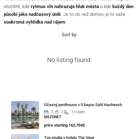
útočiště, kde
rytmus vln nahrazuje hluk města
a kde
každý den
působí jako nadčasový únik
. Je to víc než domov, je to vaše
soukromá vyhlídka nad rájem
.
Sort by:
No listing found.
Properties
Úžasný penthouse v Il bayou Sahl Hasheesh
2
2
110sqm
MEZONET
price starting 162,754$
Typ studia v hotelu The View