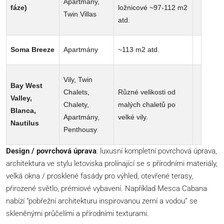
Apartmány,
fáze)
ložnicové ~97-112 m2
Twin Villas
atd.
Soma Breeze
Apartmány
~113 m2 atd.
Vily, Twin
Bay West
Chalets,
Různé velikosti od
Valley,
Chalety,
malých chaletů po
Blanca,
Apartmány,
velké vily.
Nautilus
Penthousy
Design / povrchová úprava
: luxusní kompletní povrchová úprava,
architektura ve stylu letoviska prolínající se s přírodními materiály,
velká okna / prosklené fasády pro výhled, otevřené terasy,
přirozené světlo, prémiové vybavení. Například Mesca Cabana
nabízí “pobřežní architekturu inspirovanou zemí a vodou” se
skleněnými průčelími a přírodními texturami.