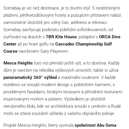
Somabay je víc než destinace, je to životní styl. S nedotčenými
plážemi, pětihvězdičkovými hotely a pulzujícím přístavem nabízí
samostatné útočiště pro volný čas, wellness a rekreaci.
Somabay zachycuje podstatu pobřežní sofistikovanosti, od
surfování na dracích v
7Bft Kite House
, potápění v
ORCA Dive
Center
až po hraní golfu na
Cascades Championship Golf
Course
navrženém Gary Playerem.
Mesca Heights
tuto vizi přenáší ještě výš, a to doslova. Každý
dům je navržen na několika výškových úrovních, takže si užívá
panoramatický 360° výhled
a maximální soukromí. V každé
rezidenci se snoubí moderní design s pobřežním šarmem, s
prosklenými fasádami, širokými terasami a přírodními texturami
inspirovanými mořem a pískem. Výsledkem je útočiště
nerušeného klidu, kde se architektura snoubí s uměním a Rudé
moře se stává součástí výhledu z vašeho obývacího pokoje.
Projekt Mesca Heights, který vyvinula
společnost Abu Soma