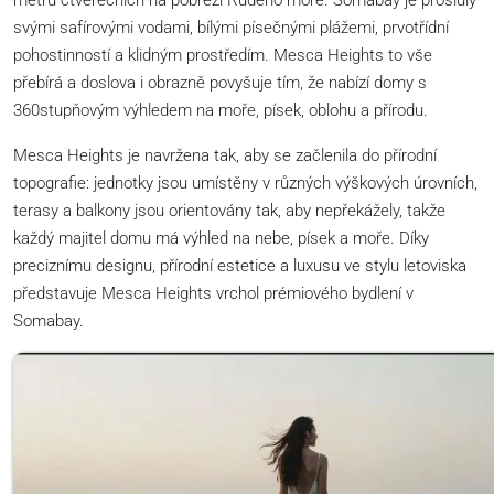
svými safírovými vodami, bílými písečnými plážemi, prvotřídní
pohostinností a klidným prostředím. Mesca Heights to vše
přebírá a doslova i obrazně povyšuje tím, že nabízí domy s
360stupňovým výhledem na moře, písek, oblohu a přírodu.
Mesca Heights je navržena tak, aby se začlenila do přírodní
topografie: jednotky jsou umístěny v různých výškových úrovních,
terasy a balkony jsou orientovány tak, aby nepřekážely, takže
každý majitel domu má výhled na nebe, písek a moře. Díky
preciznímu designu, přírodní estetice a luxusu ve stylu letoviska
představuje Mesca Heights vrchol prémiového bydlení v
Somabay.