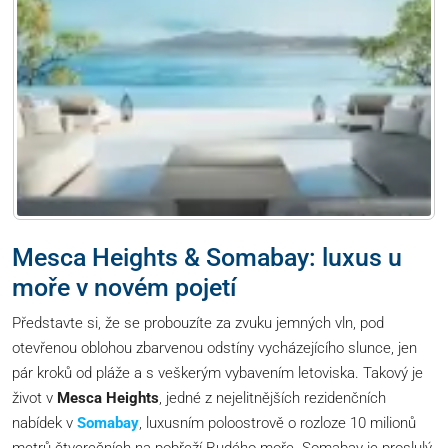
Mesca Heights & Somabay: luxus u
moře v novém pojetí
Představte si, že se probouzíte za zvuku jemných vln, pod
otevřenou oblohou zbarvenou odstíny vycházejícího slunce, jen
pár kroků od pláže a s veškerým vybavením letoviska. Takový je
život v
Mesca Heights
, jedné z nejelitnějších rezidenčních
nabídek v
Somabay
, luxusním poloostrově o rozloze 10 milionů
metrů čtverečních na pobřeží Rudého moře. Somabay je proslulý