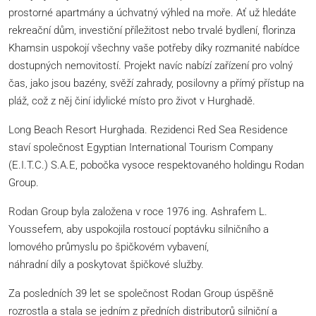
prostorné apartmány a úchvatný výhled na moře. Ať už hledáte
rekreační dům, investiční příležitost nebo trvalé bydlení, florinza
Khamsin uspokojí všechny vaše potřeby díky rozmanité nabídce
dostupných nemovitostí. Projekt navíc nabízí zařízení pro volný
čas, jako jsou bazény, svěží zahrady, posilovny a přímý přístup na
pláž, což z něj činí idylické místo pro život v Hurghadě.
Long Beach Resort Hurghada. Rezidenci Red Sea Residence
staví společnost Egyptian International Tourism Company
(E.I.T.C.) S.A.E, pobočka vysoce respektovaného holdingu Rodan
Group.
Rodan Group byla založena v roce 1976 ing. Ashrafem L.
Youssefem, aby uspokojila rostoucí poptávku silničního a
lomového průmyslu po špičkovém vybavení,
náhradní díly a poskytovat špičkové služby.
Za posledních 39 let se společnost Rodan Group úspěšně
rozrostla a stala se jedním z předních distributorů silniční a