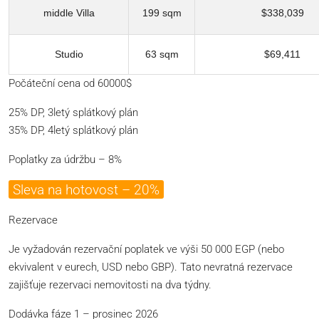
middle Villa
199 sqm
$338,039
Studio
63 sqm
$69,411
Počáteční cena od 60000$
25% DP, 3letý splátkový plán
35% DP, 4letý splátkový plán
Poplatky za údržbu – 8%
Sleva na hotovost – 20%
Rezervace
Je vyžadován rezervační poplatek ve výši 50 000 EGP (nebo
ekvivalent v eurech, USD nebo GBP). Tato nevratná rezervace
zajišťuje rezervaci nemovitosti na dva týdny.
Dodávka fáze 1 – prosinec 2026