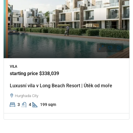
VILA
starting price $338,039
Luxusní vila v Long Beach Resort | Útěk od moře
Hurghada City
3
4
199 sqm
Properties