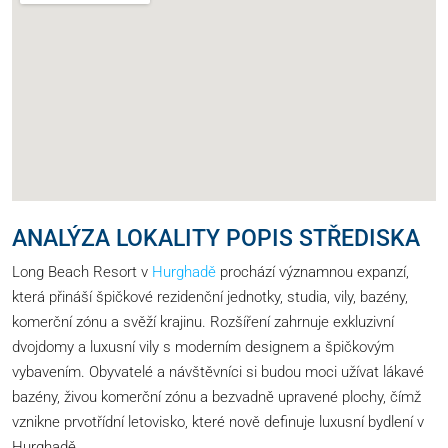
ANALÝZA LOKALITY POPIS STŘEDISKA
Long Beach Resort v
Hurghadě
prochází významnou expanzí,
která přináší špičkové rezidenční jednotky, studia, vily, bazény,
komerční zónu a svěží krajinu. Rozšíření zahrnuje exkluzivní
dvojdomy a luxusní vily s moderním designem a špičkovým
vybavením. Obyvatelé a návštěvníci si budou moci užívat lákavé
bazény, živou komerční zónu a bezvadně upravené plochy, čímž
vznikne prvotřídní letovisko, které nově definuje luxusní bydlení v
Hurghadě.