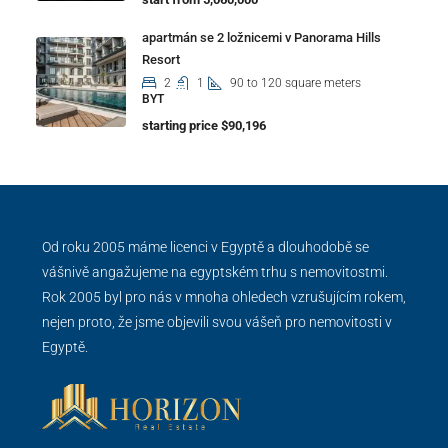
apartmán se 2 ložnicemi v Panorama Hills
Resort
2
1
90 to 120 square meters
BYT
starting price $90,196
Od roku 2005 máme licenci v Egyptě a dlouhodobě se
vášnivě angažujeme na egyptském trhu s nemovitostmi.
Rok 2005 byl pro nás v mnoha ohledech vzrušujícím rokem,
nejen proto, že jsme objevili svou vášeň pro nemovitosti v
Egyptě.