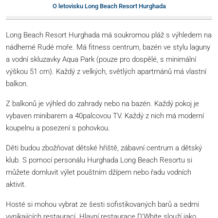
O letovisku Long Beach Resort Hurghada
Long Beach Resort Hurghada má soukromou pláž s výhledem na
nádherné Rudé moře. Má fitness centrum, bazén ve stylu laguny
a vodní skluzavky Aqua Park (pouze pro dospělé, s minimální
výškou 51 cm). Každý z velkých, světlých apartmánů má vlastní
balkon.
Z balkonů je výhled do zahrady nebo na bazén. Každý pokoj je
vybaven minibarem a 40palcovou TV. Každý z nich má moderní
koupelnu a posezení s pohovkou.
Děti budou zbožňovat dětské hřiště, zábavní centrum a dětský
klub. S pomocí personálu Hurghada Long Beach Resortu si
můžete domluvit výlet pouštním džípem nebo řadu vodních
aktivit.
Hosté si mohou vybrat ze šesti sofistikovaných barů a sedmi
vynikajících restaurací. Hlavní restaurace D’White slouží jako