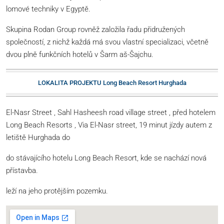
lomové techniky v Egyptě.
Skupina Rodan Group rovněž založila řadu přidružených
společností, z nichž každá má svou vlastní specializaci, včetně
dvou plně funkčních hotelů v Šarm aš-Šajchu.
LOKALITA PROJEKTU Long Beach Resort Hurghada
El-Nasr Street , Sahl Hasheesh road village street , před hotelem
Long Beach Resorts , Via El-Nasr street, 19 minut jízdy autem z
letiště Hurghada do
do stávajícího hotelu Long Beach Resort, kde se nachází nová
přístavba.
leží na jeho protějším pozemku.