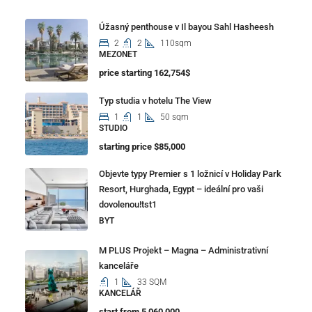
Úžasný penthouse v Il bayou Sahl Hasheesh
2
2
110sqm
MEZONET
price starting 162,754$
Typ studia v hotelu The View
1
1
50 sqm
STUDIO
starting price $85,000
Objevte typy Premier s 1 ložnicí v Holiday Park
Resort, Hurghada, Egypt – ideální pro vaši
dovolenou!tst1
BYT
M PLUS Projekt – Magna – Administrativní
kanceláře
1
33 SQM
KANCELÁŘ
start from 5,060,000