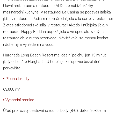
hlavní restaurace a restaurace Al Dente nabízí ukázky
mezinárodní kuchyně. V restauraci La Casina se podávají italská
jídla, v restauraci Podium mezinárodní jídla a la carte, v restauraci
Z’etes středomořská jídla, v restauraci Aikadolli núbijská jídla, v
restauraci Happy Buddha asijská jídla a ve specializovaných
restauracích je nutná rezervace. Návštěvníci se mohou kochat
nádherným výhledem na vodu.
Hurghada Long Beach Resort má ideální polohu, jen 15 minut
jízdy od letiště Hurghada. U hotelu je k dispozici bezplatné
parkoviště.
▪ Plocha lokality
63,000 m²
▪ Východní hranice
Úřad pro rozvoj cestovního ruchu, body (B-C), délka: 208,07 m