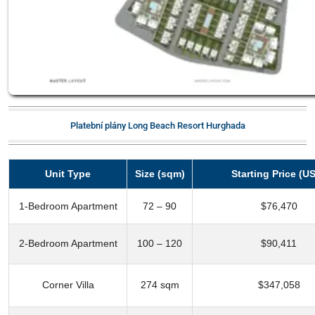
Platební plány Long Beach Resort Hurghada
Unit Type
Size (sqm)
Starting Price (U
1-Bedroom Apartment
72 – 90
$76,470
2-Bedroom Apartment
100 – 120
$90,411
Corner Villa
274 sqm
$347,058