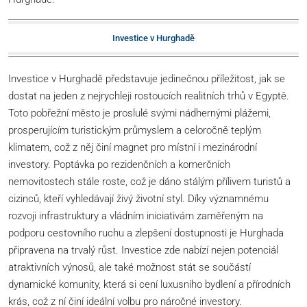
Investice v Hurghadě
Investice v Hurghadě představuje jedinečnou příležitost, jak se
dostat na jeden z nejrychleji rostoucích realitních trhů v Egyptě.
Toto pobřežní město je proslulé svými nádhernými plážemi,
prosperujícím turistickým průmyslem a celoročně teplým
klimatem, což z něj činí magnet pro místní i mezinárodní
investory. Poptávka po rezidenčních a komerčních
nemovitostech stále roste, což je dáno stálým přílivem turistů a
cizinců, kteří vyhledávají živý životní styl. Díky významnému
rozvoji infrastruktury a vládním iniciativám zaměřeným na
podporu cestovního ruchu a zlepšení dostupnosti je Hurghada
připravena na trvalý růst. Investice zde nabízí nejen potenciál
atraktivních výnosů, ale také možnost stát se součástí
dynamické komunity, která si cení luxusního bydlení a přírodních
krás, což z ní činí ideální volbu pro náročné investory.