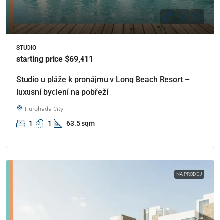
STUDIO
starting price $69,411
Studio u pláže k pronájmu v Long Beach Resort –
luxusní bydlení na pobřeží
Hurghada City
1
1
63.5 sqm
NA PRODEJ