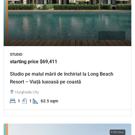
STUDIO
starting price $69,411
Studio pe malul mării de închiriat la Long Beach
Resort – Viață luxoasă pe coastă
Hurghada City
1
1
63.5 sqm
FOR SALE