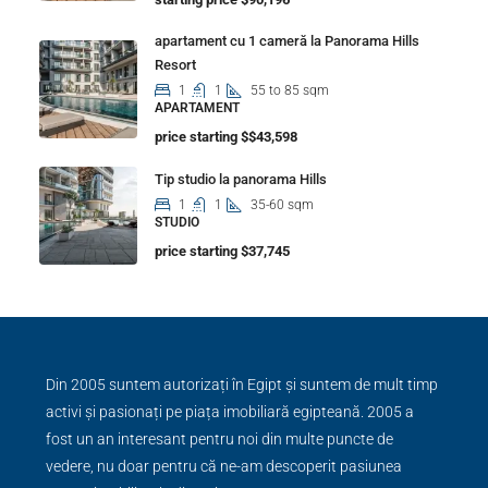
apartament cu 1 cameră la Panorama Hills
Resort
1
1
55 to 85 sqm
APARTAMENT
price starting $$43,598
Tip studio la panorama Hills
1
1
35-60 sqm
STUDIO
price starting $37,745
Din 2005 suntem autorizați în Egipt și suntem de mult timp
activi și pasionați pe piața imobiliară egipteană. 2005 a
fost un an interesant pentru noi din multe puncte de
vedere, nu doar pentru că ne-am descoperit pasiunea