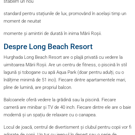
stabilim un nou
standard pentru stațiunile de lux, promovând în același timp un
moment de neuitat
momente și amintiri de durată în inima Mării Roșii.
Despre Long Beach Resort
Hurghada Long Beach Resort are o plajă privată cu vedere la
uimitoarea Mării Roșii. Are un centru de fitness, o piscină în stil
lagună și tobogane cu apă Aqua Park (doar pentru adulți, cu o
înălțime minimă de 51 inci). Fiecare dintre apartamentele mari,
pline de lumină, are propriul balcon.
Balcoanele oferă vedere la grădină sau la piscină. Fiecare
cameră are minibar și TV de 40 inch. Fiecare dintre ele are o baie
modernă și un spațiu de relaxare cu o canapea.
Locul de joacă, centrul de divertisment și clubul pentru copii vor fi
adorate de copii. Un tur cu jeep-ul în deșert sau o serie de