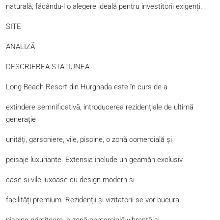
naturală, făcându-l o alegere ideală pentru investitorii exigenți.
SITE
ANALIZĂ
DESCRIEREA STATIUNEA
Long Beach Resort din Hurghada este în curs de a
extindere semnificativă, introducerea rezidențiale de ultimă
generație
unități, garsoniere, vile, piscine, o zonă comercială și
peisaje luxuriante. Extensia include un geamăn exclusiv
case si vile luxoase cu design modern si
facilități premium. Rezidenții și vizitatorii se vor bucura
piscine primitoare, o zonă comercială vibrantă și