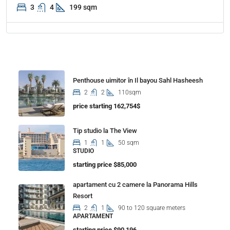
3
4
199 sqm
Properties
Penthouse uimitor în Il bayou Sahl Hasheesh
2
2
110sqm
price starting 162,754$
Tip studio la The View
1
1
50 sqm
STUDIO
starting price $85,000
apartament cu 2 camere la Panorama Hills
Resort
2
1
90 to 120 square meters
APARTAMENT
starting price $90,196