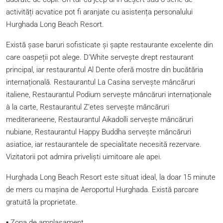
activități acvatice pot fi aranjate cu asistența personalului
Hurghada Long Beach Resort.
Există șase baruri sofisticate și șapte restaurante excelente din
care oaspeții pot alege. D’White servește drept restaurant
principal, iar restaurantul Al Dente oferă mostre din bucătăria
internațională. Restaurantul La Casina servește mâncăruri
italiene, Restaurantul Podium servește mâncăruri internaționale
à la carte, Restaurantul Z’etes servește mâncăruri
mediteraneene, Restaurantul Aikadolli servește mâncăruri
nubiane, Restaurantul Happy Buddha servește mâncăruri
asiatice, iar restaurantele de specialitate necesită rezervare.
Vizitatorii pot admira priveliști uimitoare ale apei.
Hurghada Long Beach Resort este situat ideal, la doar 15 minute
de mers cu mașina de Aeroportul Hurghada. Există parcare
gratuită la proprietate.
▪
Zona de amplasament