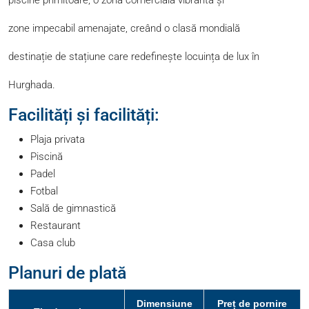
zone impecabil amenajate, creând o clasă mondială
destinație de stațiune care redefinește locuința de lux în
Hurghada.
Facilități și facilități:
Plaja privata
Piscină
Padel
Fotbal
Sală de gimnastică
Restaurant
Casa club
Planuri de plată
Dimensiune
Preț de pornire