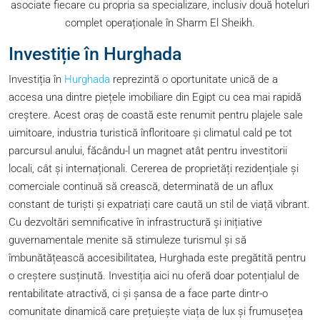
asociate fiecare cu propria sa specializare, inclusiv două hoteluri
complet operaționale în Sharm El Sheikh.
Investiție în Hurghada
Investiția în
Hurghada
reprezintă o oportunitate unică de a
accesa una dintre piețele imobiliare din Egipt cu cea mai rapidă
creștere. Acest oraș de coastă este renumit pentru plajele sale
uimitoare, industria turistică înfloritoare și climatul cald pe tot
parcursul anului, făcându-l un magnet atât pentru investitorii
locali, cât și internaționali. Cererea de proprietăți rezidențiale și
comerciale continuă să crească, determinată de un aflux
constant de turiști și expatriați care caută un stil de viață vibrant.
Cu dezvoltări semnificative în infrastructură și inițiative
guvernamentale menite să stimuleze turismul și să
îmbunătățească accesibilitatea, Hurghada este pregătită pentru
o creștere susținută. Investiția aici nu oferă doar potențialul de
rentabilitate atractivă, ci și șansa de a face parte dintr-o
comunitate dinamică care prețuiește viața de lux și frumusețea