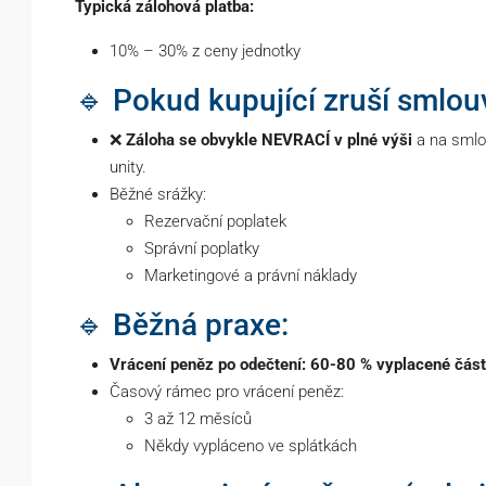
Typická zálohová platba:
10% – 30% z ceny jednotky
🔹 Pokud kupující zruší smlou
❌
Záloha se obvykle NEVRACÍ v plné výši
a na smlo
unity.
Běžné srážky:
Rezervační poplatek
Správní poplatky
Marketingové a právní náklady
🔹 Běžná praxe:
Vrácení peněz po odečtení: 60-80 % vyplacené čás
Časový rámec pro vrácení peněz:
3 až 12 měsíců
Někdy vypláceno ve splátkách