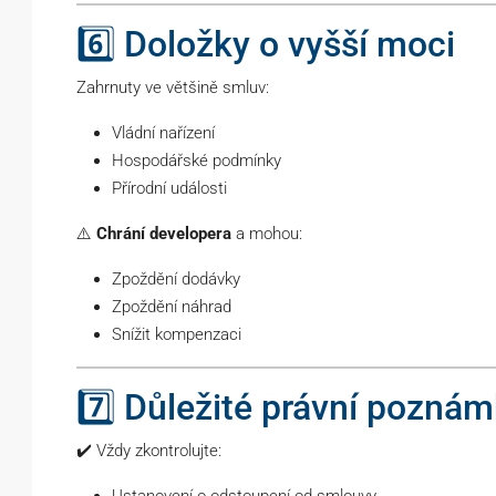
6️⃣ Doložky o vyšší moci
Zahrnuty ve většině smluv:
Vládní nařízení
Hospodářské podmínky
Přírodní události
⚠️
Chrání developera
a mohou:
Zpoždění dodávky
Zpoždění náhrad
Snížit kompenzaci
7️⃣ Důležité právní pozn
✔️ Vždy zkontrolujte: