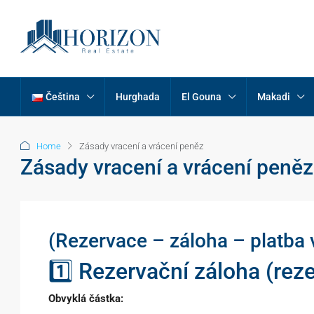
Čeština
Hurghada
El Gouna
Makadi
Home
Zásady vracení a vrácení peněz
Zásady vracení a vrácení peněz
(Rezervace – záloha – platba 
1️⃣ Rezervační záloha (rez
Obvyklá částka: