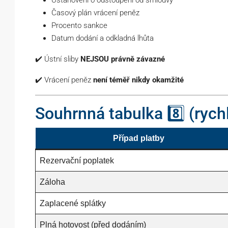
Ustanovení o odstoupení od smlouvy
Časový plán vrácení peněz
Procento sankce
Datum dodání a odkladná lhůta
✔️ Ústní sliby
NEJSOU právně závazné
✔️ Vrácení peněz
není téměř nikdy okamžité
Souhrnná tabulka 8️⃣ (rych
Případ platby
Rezervační poplatek
Záloha
Zaplacené splátky
Plná hotovost (před dodáním)