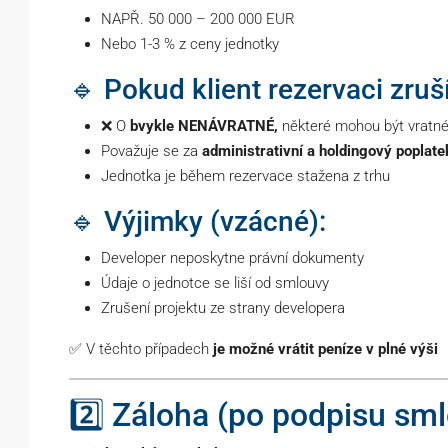
NAPŘ. 50 000 – 200 000 EUR
Nebo 1-3 % z ceny jednotky
🔹 Pokud klient rezervaci zruší
❌ O
bvykle NENÁVRATNÉ,
některé mohou být vratné
Považuje se za
administrativní a holdingový poplate
Jednotka je během rezervace stažena z trhu
🔹 Výjimky (vzácné):
Developer neposkytne právní dokumenty
Údaje o jednotce se liší od smlouvy
Zrušení projektu ze strany developera
✅ V těchto případech
je možné vrátit peníze v plné výši
2️⃣ Záloha (po podpisu sm