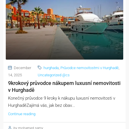
December
hurghada
,
Průvodce nemovitostmi v Hurghadě
,
14, 2025
Uncategorized @cs
9krokový průvodce nákupem luxusní nemovitosti
v Hurghadě
Konečný průvodce 9 kroky k nákupu luxusní nemovitosti v
HurghaděZajímá vás, jak bez obav...
Continue reading
by mohamed samy