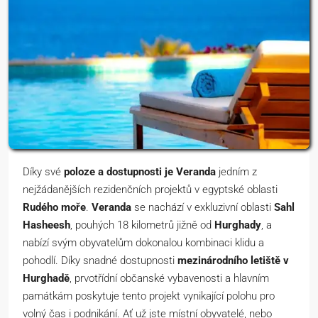
Díky své
poloze a dostupnosti je Veranda
jedním z
nejžádanějších rezidenčních projektů v egyptské oblasti
Rudého moře
.
Veranda
se nachází v exkluzivní oblasti
Sahl
Hasheesh
, pouhých 18 kilometrů jižně od
Hurghady
, a
nabízí svým obyvatelům dokonalou kombinaci klidu a
pohodlí. Díky snadné dostupnosti
mezinárodního letiště v
Hurghadě
, prvotřídní občanské vybavenosti a hlavním
památkám poskytuje tento projekt vynikající polohu pro
volný čas i podnikání. Ať už jste místní obyvatelé, nebo