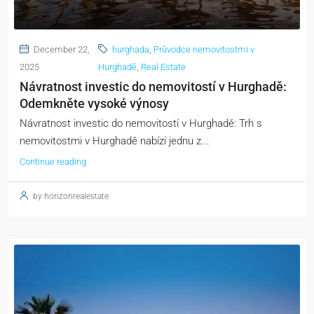
December 22,
hurghada
,
Průvodce nemovitostmi v
2025
Hurghadě
,
Real Estate
Návratnost investic do nemovitostí v Hurghadě:
Odemkněte vysoké výnosy
Návratnost investic do nemovitostí v Hurghadě: Trh s
nemovitostmi v Hurghadě nabízí jednu z...
Continue reading
by horizonrealestate