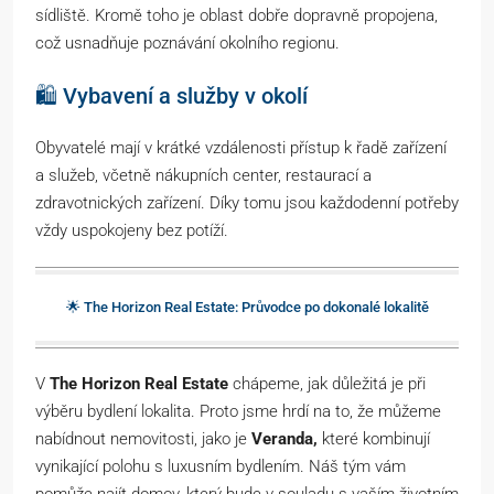
sídliště. Kromě toho je oblast dobře dopravně propojena,
což usnadňuje poznávání okolního regionu.
🛍️ Vybavení a služby v okolí
Obyvatelé mají v krátké vzdálenosti přístup k řadě zařízení
a služeb, včetně nákupních center, restaurací a
zdravotnických zařízení. Díky tomu jsou každodenní potřeby
vždy uspokojeny bez potíží.
🌟 The Horizon Real Estate: Průvodce po dokonalé lokalitě
V
The Horizon Real Estate
chápeme, jak důležitá je při
výběru bydlení lokalita. Proto jsme hrdí na to, že můžeme
nabídnout nemovitosti, jako je
Veranda,
které kombinují
vynikající polohu s luxusním bydlením. Náš tým vám
pomůže najít domov, který bude v souladu s vaším životním