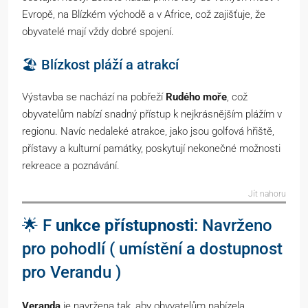
Evropě, na Blízkém východě a v Africe, což zajišťuje, že
obyvatelé mají vždy dobré spojení.
🏖️ Blízkost pláží a atrakcí
Výstavba se nachází na pobřeží
Rudého moře
, což
obyvatelům nabízí snadný přístup k nejkrásnějším plážím v
regionu. Navíc nedaleké atrakce, jako jsou golfová hřiště,
přístavy a kulturní památky, poskytují nekonečné možnosti
rekreace a poznávání.
Jít nahoru
🌟 F
unkce přístupnosti
: Navrženo
pro pohodlí ( umístění a dostupnost
pro Verandu )
Veranda
je navržena tak, aby obyvatelům nabízela