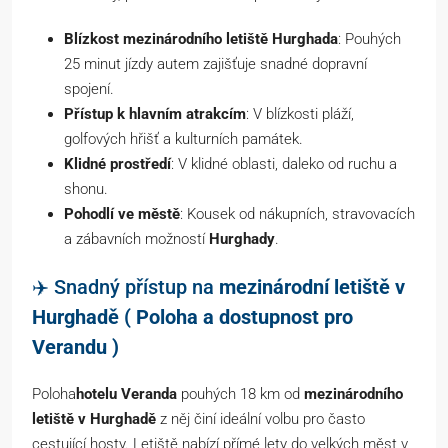
Blízkost mezinárodního letiště Hurghada
: Pouhých
25 minut jízdy autem zajišťuje snadné dopravní
spojení.
Přístup k hlavním atrakcím
: V blízkosti pláží,
golfových hřišť a kulturních památek.
Klidné prostředí
: V klidné oblasti, daleko od ruchu a
shonu.
Pohodlí ve městě
: Kousek od nákupních, stravovacích
a zábavních možností
Hurghady
.
✈️ Snadný přístup na
mezinárodní letiště v
Hurghadě ( Poloha a dostupnost pro
Verandu )
Poloha
hotelu Veranda
pouhých 18 km od
mezinárodního
letiště v Hurghadě
z něj činí ideální volbu pro často
cestující hosty. Letiště nabízí přímé lety do velkých měst v