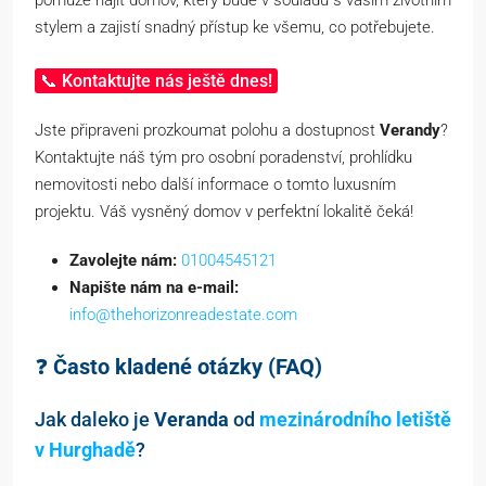
stylem a zajistí snadný přístup ke všemu, co potřebujete.
📞 Kontaktujte nás ještě dnes!
Jste připraveni prozkoumat polohu a dostupnost
Verandy
?
Kontaktujte náš tým pro osobní poradenství, prohlídku
nemovitosti nebo další informace o tomto luxusním
projektu. Váš vysněný domov v perfektní lokalitě čeká!
Zavolejte nám:
01004545121
Napište nám na e-mail:
info@thehorizonreadestate.com
❓
Často kladené otázky (FAQ)
Jak daleko je
Veranda
od
mezinárodního letiště
v Hurghadě
?