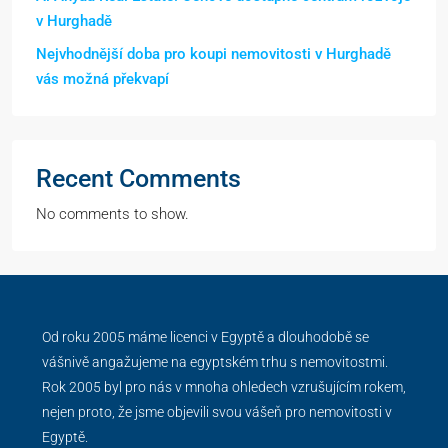
v Hurghadě
Nejvhodnější doba pro koupi nemovitosti v Hurghadě
vás možná překvapí
Recent Comments
No comments to show.
Od roku 2005 máme licenci v Egyptě a dlouhodobě se
vášnivě angažujeme na egyptském trhu s nemovitostmi.
Rok 2005 byl pro nás v mnoha ohledech vzrušujícím rokem,
nejen proto, že jsme objevili svou vášeň pro nemovitosti v
Egyptě.