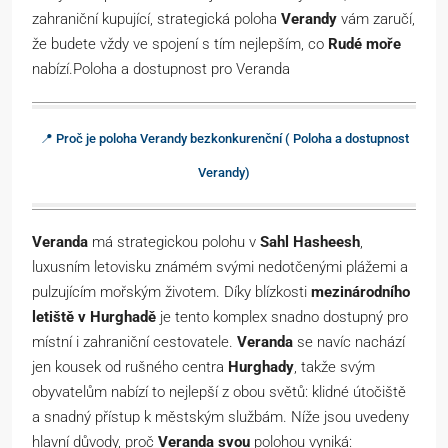
zahraniční kupující, strategická poloha
Verandy
vám zaručí,
že budete vždy ve spojení s tím nejlepším, co
Rudé moře
nabízí.Poloha a dostupnost pro Veranda
📍 Proč je poloha Verandy bezkonkurenční ( Poloha a dostupnost
Verandy)
Veranda
má strategickou polohu v
Sahl Hasheesh
,
luxusním letovisku známém svými nedotčenými plážemi a
pulzujícím mořským životem. Díky blízkosti
mezinárodního
letiště v Hurghadě
je tento komplex snadno dostupný pro
místní i zahraniční cestovatele.
Veranda
se navíc nachází
jen kousek od rušného centra
Hurghady
, takže svým
obyvatelům nabízí to nejlepší z obou světů: klidné útočiště
a snadný přístup k městským službám. Níže jsou uvedeny
hlavní důvody, proč
Veranda svou
polohou vyniká: