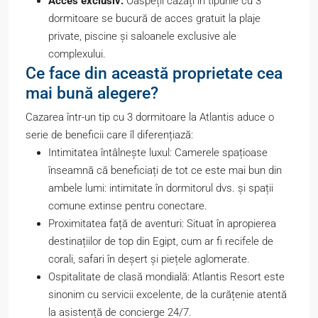
Acces exclusiv:
Oaspeții cazați în tipurile cu 3
dormitoare se bucură de acces gratuit la plaje
private, piscine și saloanele exclusive ale
complexului.
Ce face din această proprietate cea
mai bună alegere?
Cazarea într-un tip cu 3 dormitoare la Atlantis aduce o
serie de beneficii care îl diferențiază:
Intimitatea întâlnește luxul: Camerele spațioase
înseamnă că beneficiați de tot ce este mai bun din
ambele lumi: intimitate în dormitorul dvs. și spații
comune extinse pentru conectare.
Proximitatea față de aventuri: Situat în apropierea
destinațiilor de top din Egipt, cum ar fi recifele de
corali, safari în deșert și piețele aglomerate.
Ospitalitate de clasă mondială: Atlantis Resort este
sinonim cu servicii excelente, de la curățenie atentă
la asistență de concierge 24/7.