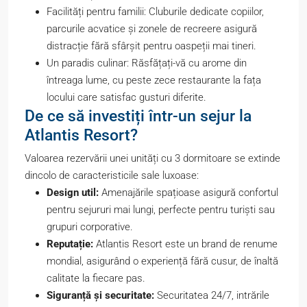
Facilități pentru familii: Cluburile dedicate copiilor,
parcurile acvatice și zonele de recreere asigură
distracție fără sfârșit pentru oaspeții mai tineri.
Un paradis culinar: Răsfățați-vă cu arome din
întreaga lume, cu peste zece restaurante la fața
locului care satisfac gusturi diferite.
De ce să investiți într-un sejur la
Atlantis Resort?
Valoarea rezervării unei unități cu 3 dormitoare se extinde
dincolo de caracteristicile sale luxoase:
Design util:
Amenajările spațioase asigură confortul
pentru sejururi mai lungi, perfecte pentru turiști sau
grupuri corporative.
Reputație:
Atlantis Resort este un brand de renume
mondial, asigurând o experiență fără cusur, de înaltă
calitate la fiecare pas.
Siguranță și securitate:
Securitatea 24/7, intrările