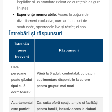
îngrădite și un standard ridicat de curățenie asigură
liniștea.
Experiențe memorabile:
Acces la opțiuni de
divertisment exclusive, cum ar fi sesiuni de
scufundări, spectacole live și răsfățuri spa.
Întrebări și răspunsuri
Întrebări
puse
Răspunsuri
frecvent
Câte
persoane
Până la 6 adulți confortabil, cu paturi
poate găzdui
suplimentare disponibile la cerere
tipul cu 3
pentru grupuri mai mari.
dormitoare?
Apartamentul
Da, suita oferă spațiu amplu și facilități
este potrivit
pentru familii, inclusiv acces la cluburi