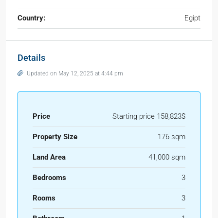
Country:
Egipt
Details
Updated on May 12, 2025 at 4:44 pm
Price
Starting price 158,823$
Property Size
176 sqm
Land Area
41,000 sqm
Bedrooms
3
Rooms
3