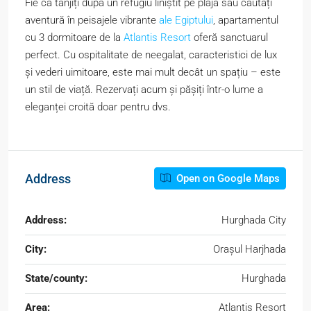
Fie că tânjiți după un refugiu liniștit pe plajă sau căutați
aventură în peisajele vibrante
ale Egiptului
, apartamentul
cu 3 dormitoare de la
Atlantis Resort
oferă sanctuarul
perfect. Cu ospitalitate de neegalat, caracteristici de lux
și vederi uimitoare, este mai mult decât un spațiu – este
un stil de viață. Rezervați acum și pășiți într-o lume a
eleganței croită doar pentru dvs.
Address
Open on Google Maps
Address:
Hurghada City
City:
Orașul Harjhada
State/county:
Hurghada
Area:
Atlantis Resort