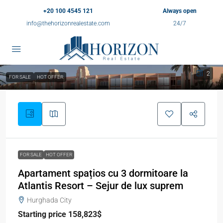
+20 100 4545 121
Always open
info@thehorizonrealestate.com
24/7
2
FOR SALE
HOT OFFER
FOR SALE
HOT OFFER
Apartament spațios cu 3 dormitoare la
Atlantis Resort – Sejur de lux suprem
Hurghada City
Starting price 158,823$