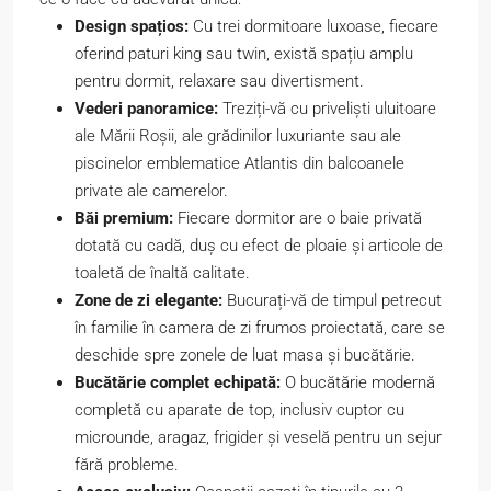
Design spațios:
Cu trei dormitoare luxoase, fiecare
oferind paturi king sau twin, există spațiu amplu
pentru dormit, relaxare sau divertisment.
Vederi panoramice:
Treziți-vă cu priveliști uluitoare
ale Mării Roșii, ale grădinilor luxuriante sau ale
piscinelor emblematice Atlantis din balcoanele
private ale camerelor.
Băi premium:
Fiecare dormitor are o baie privată
dotată cu cadă, duș cu efect de ploaie și articole de
toaletă de înaltă calitate.
Zone de zi elegante:
Bucurați-vă de timpul petrecut
în familie în camera de zi frumos proiectată, care se
deschide spre zonele de luat masa și bucătărie.
Bucătărie complet echipată:
O bucătărie modernă
completă cu aparate de top, inclusiv cuptor cu
microunde, aragaz, frigider și veselă pentru un sejur
fără probleme.