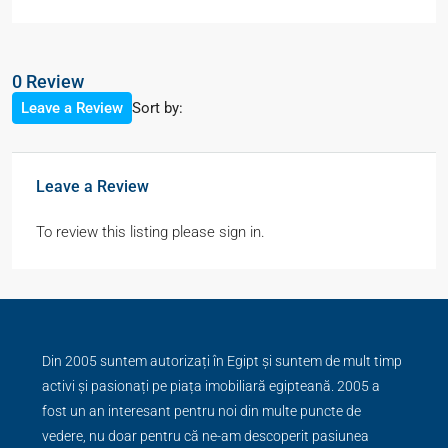
0 Review
Sort by:
Leave a Review
Leave a Review
To review this listing please sign in.
Din 2005 suntem autorizați în Egipt și suntem de mult timp
activi și pasionați pe piața imobiliară egipteană. 2005 a
fost un an interesant pentru noi din multe puncte de
vedere, nu doar pentru că ne-am descoperit pasiunea