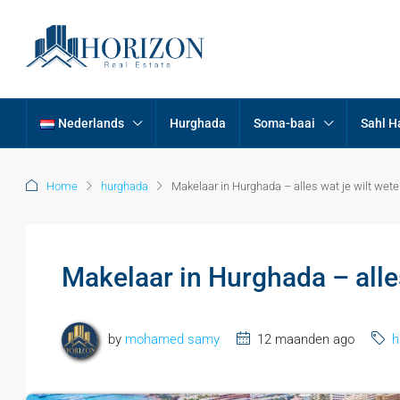
Nederlands
Hurghada
Soma-baai
Sahl 
Home
hurghada
Makelaar in Hurghada – alles wat je wilt wet
Makelaar in Hurghada – alles
by
mohamed samy
12 maanden ago
h