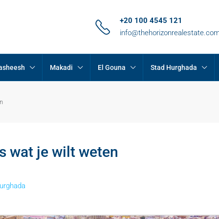
+20 100 4545 121
info@thehorizonrealestate.co
Hasheesh
Makadi
El Gouna
Stad Hurghada
en
 wat je wilt weten
urghada