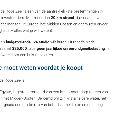
 de Rode Zee, is een van de aantrekkelijkste bestemmingen in
edinvesteerders. Met meer dan
20 km strand
, duiklocaties van
r dat mensen uit Europa, het Midden-Oosten en daarbuiten ervoor
hada – alles wat je wilt weten)
een
budgetvriendelijke studio
wilt huren, Hurghada biedt
n vanaf
$25.000
, plus
geen jaarlijkse onroerendgoedbelasting
, is
wereld om een huis te bezitten.
e moet weten voordat je koopt
de Rode Zee is
gypte, is getransformeerd van een klein vissersdorp tot een van
in het Midden-Oosten. Beroemd om zijn kristalheldere water, het
t Hurghada een unieke mix van betaalbaarheid, luxe en een hoog