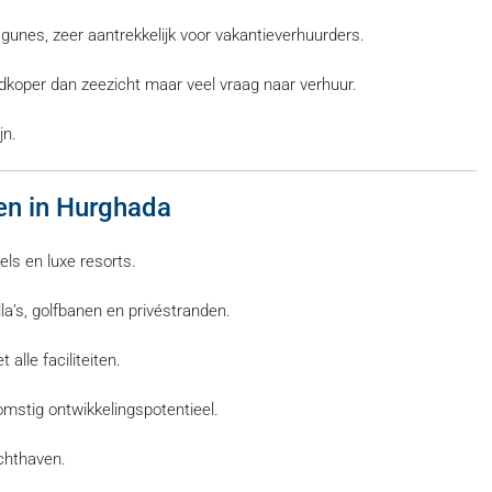
gunes, zeer aantrekkelijk voor vakantieverhuurders.
edkoper dan zeezicht maar veel vraag naar verhuur.
jn.
en in Hurghada
ls en luxe resorts.
’s, golfbanen en privéstranden.
lle faciliteiten.
stig ontwikkelingspotentieel.
uchthaven.