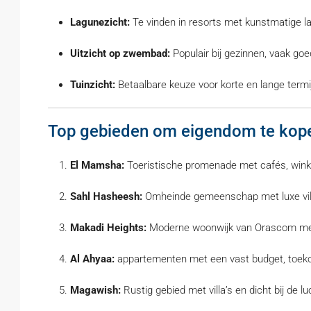
Lagunezicht:
Te vinden in resorts met kunstmatige la
Uitzicht op zwembad:
Populair bij gezinnen, vaak go
Tuinzicht:
Betaalbare keuze voor korte en lange termi
Top gebieden om eigendom te kop
El Mamsha:
Toeristische promenade met cafés, winke
Sahl Hasheesh:
Omheinde gemeenschap met luxe villa
Makadi Heights:
Moderne woonwijk van Orascom met a
Al Ahyaa:
appartementen met een vast budget, toekom
Magawish:
Rustig gebied met villa’s en dicht bij de l