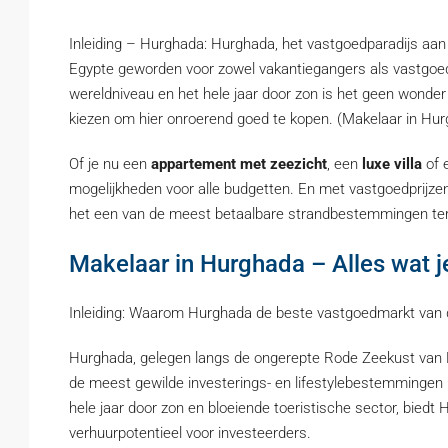
Inleiding – Hurghada: Hurghada, het vastgoedparadijs aan
Egypte geworden voor zowel vakantiegangers als vastgo
wereldniveau en het hele jaar door zon is het geen wonde
kiezen om hier onroerend goed te kopen. (Makelaar in Hurg
Of je nu een
appartement met zeezicht
, een
luxe villa
of 
mogelijkheden voor alle budgetten. En met vastgoedprijze
het een van de meest betaalbare strandbestemmingen ter 
Makelaar in Hurghada – Alles wat j
Inleiding: Waarom Hurghada de beste vastgoedmarkt van 
Hurghada, gelegen langs de ongerepte Rode Zeekust van E
de meest gewilde investerings- en lifestylebestemmingen 
hele jaar door zon en bloeiende toeristische sector, bied
verhuurpotentieel voor investeerders.