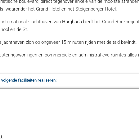
eristische boulevard, direct tegenover enkele van de mooiste strande
s, waaronder het Grand Hotel en het Steigenberger Hotel.
 internationale luchthaven van Hurghada biedt het Grand Rockprojec
hool en de St.
 de jachthaven zich op ongeveer 15 minuten rijden met de taxi bevindt.
steringswoningen en commerciële en administratieve ruimtes alles 
volgende faciliteiten realiseren:
d.