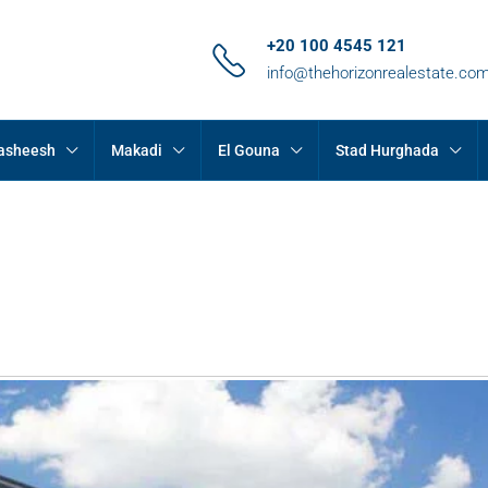
+20 100 4545 121
info@thehorizonrealestate.co
Hasheesh
Makadi
El Gouna
Stad Hurghada