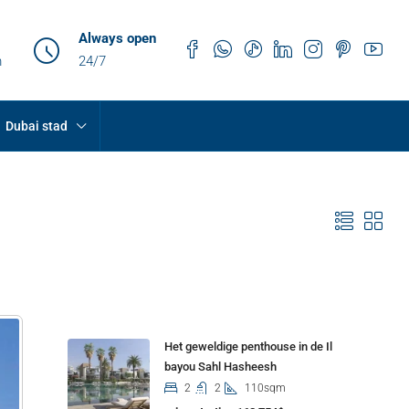
Always open
m
24/7
Dubai stad
Properties
Het geweldige penthouse in de Il
bayou Sahl Hasheesh
2
2
110sqm