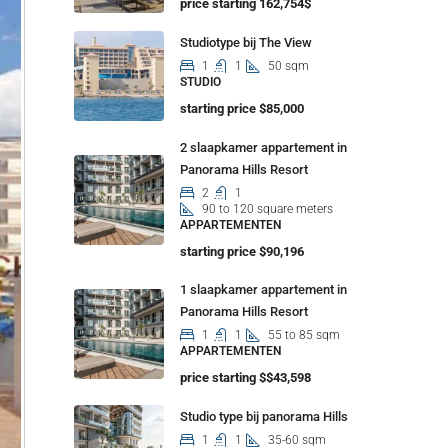
price starting 162,754$
Studiotype bij The View
1
1
50 sqm
STUDIO
starting price $85,000
2 slaapkamer appartement in
Panorama Hills Resort
2
1
90 to 120 square meters
APPARTEMENTEN
starting price $90,196
1 slaapkamer appartement in
Panorama Hills Resort
1
1
55 to 85 sqm
APPARTEMENTEN
price starting $$43,598
Studio type bij panorama Hills
1
1
35-60 sqm