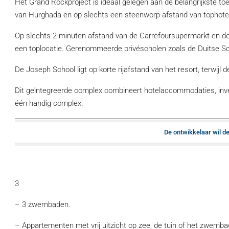
Het Grand Rockproject is ideaal gelegen aan de belangrijkste to
van Hurghada en op slechts een steenworp afstand van tophotel
Op slechts 2 minuten afstand van de Carrefoursupermarkt en de
een toplocatie. Gerenommeerde privéscholen zoals de Duitse Sc
De Joseph School ligt op korte rijafstand van het resort, terwijl
Dit geïntegreerde complex combineert hotelaccommodaties, inve
één handig complex.
De ontwikkelaar wil de 
3
– 3 zwembaden.
– Appartementen met vrij uitzicht op zee, de tuin of het zwemba