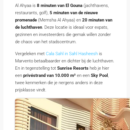
Al Ahyaa is
8 minuten van El Gouna
(jachthavens,
restaurants, golf),
5 minuten van de nieuwe
promenade
(Memsha Al Ahyaa) en
20 minuten van
de luchthaven
. Deze locatie is ideaal voor expats,
gezinnen en investeerders die gemak willen zonder
de chaos van het stadscentrum.
Vergeleken met
Cala Sahl in Sahl Hasheesh
is
Marvento betaalbaarder en dichter bij de luchthaven.
En in tegenstelling tot
Sunrise Resorts
heb je hier
een
privéstrand van 10.000 m²
en een
Sky Pool
,
twee kenmerken die je nergens anders in deze
prijsklasse vindt.