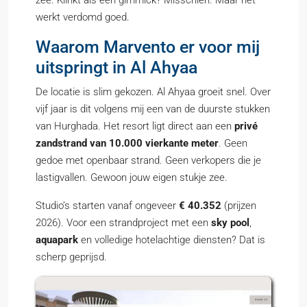
zee. Klinkt als een gimmick? Misschien. Maar het
werkt verdomd goed.
Waarom Marvento er voor mij
uitspringt in Al Ahyaa
De locatie is slim gekozen. Al Ahyaa groeit snel. Over
vijf jaar is dit volgens mij een van de duurste stukken
van Hurghada. Het resort ligt direct aan een
privé
zandstrand van 10.000 vierkante meter
. Geen
gedoe met openbaar strand. Geen verkopers die je
lastigvallen. Gewoon jouw eigen stukje zee.
Studio’s starten vanaf ongeveer
€ 40.352
(prijzen
2026). Voor een strandproject met een
sky pool
,
aquapark
en volledige hotelachtige diensten? Dat is
scherp geprijsd.