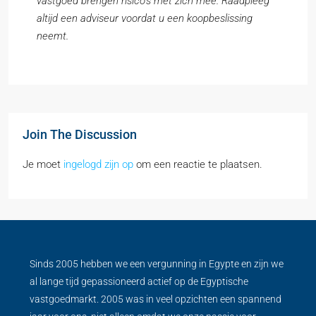
vastgoed brengen risico’s met zich mee. Raadpleeg
altijd een adviseur voordat u een koopbeslissing
neemt.
Join The Discussion
Je moet
ingelogd zijn op
om een reactie te plaatsen.
Sinds 2005 hebben we een vergunning in Egypte en zijn we
al lange tijd gepassioneerd actief op de Egyptische
vastgoedmarkt. 2005 was in veel opzichten een spannend