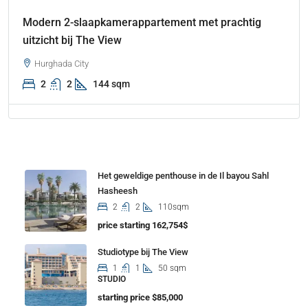
Modern 2-slaapkamerappartement met prachtig
uitzicht bij The View
Hurghada City
2
2
144 sqm
Properties
Het geweldige penthouse in de Il bayou Sahl
Hasheesh
2
2
110sqm
price starting 162,754$
Studiotype bij The View
1
1
50 sqm
STUDIO
starting price $85,000