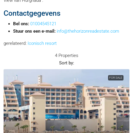
View van Hurghada
.
Contactgegevens
Bel ons:
01004545121
Stuur ons een e-mail:
info@thehorizonreadestate.com
gerelateerd:
Iconisch resort
4 Properties
Sort by:
FOR SALE