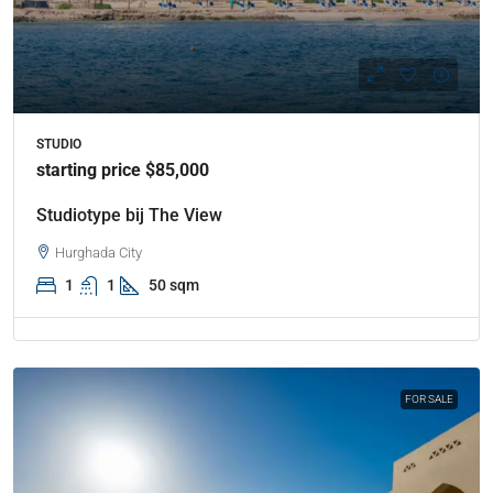
STUDIO
starting price $85,000
Studiotype bij The View
Hurghada City
1
1
50 sqm
FOR SALE