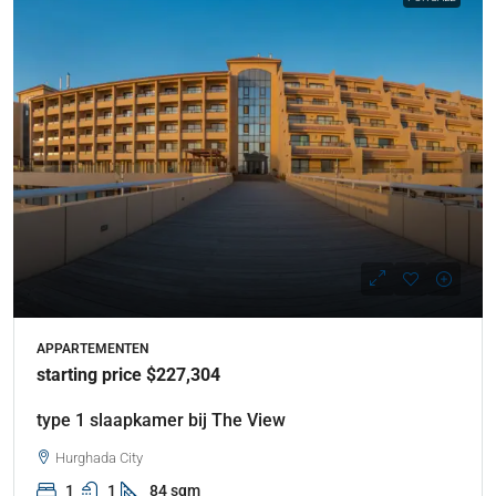
APPARTEMENTEN
starting price $227,304
type 1 slaapkamer bij The View
Hurghada City
1
1
84 sqm