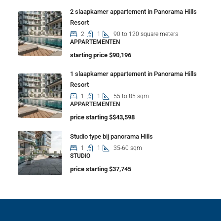
2 slaapkamer appartement in Panorama Hills
Resort
2
1
90 to 120 square meters
APPARTEMENTEN
starting price $90,196
1 slaapkamer appartement in Panorama Hills
Resort
1
1
55 to 85 sqm
APPARTEMENTEN
price starting $$43,598
Studio type bij panorama Hills
1
1
35-60 sqm
STUDIO
price starting $37,745