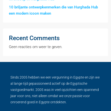
10 briljante ontwerpkenmerken die van Hurghada Hub
een modern icoon maken
Recent Comments
Geen reacties om weer te geven.
Sinds 2005 hebben we een vergunning in Egypte en zijn we
al lange tijd gepassioneerd actief op de Egyptische
vastgoedmarkt. 2005 was in veel opzichten een spannend
jaar voor ons, niet alleen omdat we onze passie voor
onroerend goed in Egypte ontdekten.