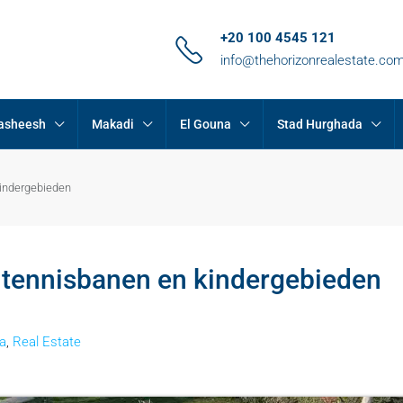
+20 100 4545 121
info@thehorizonrealestate.co
Hasheesh
Makadi
El Gouna
Stad Hurghada
kindergebieden
b tennisbanen en kindergebieden
a
,
Real Estate