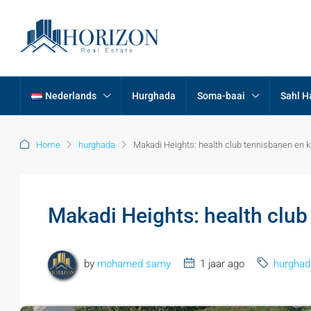
Nederlands
Hurghada
Soma-baai
Sahl 
Home
hurghada
Makadi Heights: health club tennisbanen en 
Makadi Heights: health clu
by
mohamed samy
1 jaar ago
hurghad