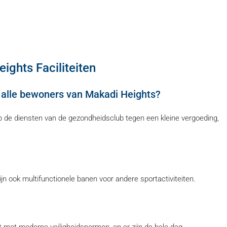
ights Faciliteiten
r alle bewoners van Makadi Heights?
p de diensten van de gezondheidsclub tegen een kleine vergoeding,
ijn ook multifunctionele banen voor andere sportactiviteiten.
t met moderne veiligheidsnormen, en er zijn de hele dag