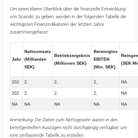
Um einen klaren Überblick über die finanzielle Entwicklung
von Scandic zu geben, werden in der folgenden Tabelle die
wichtigsten Finanzindikatoren der letzten Jahre
zusammengefasst:
Nettoumsatz
Bereinigtes
Betriebsergebnis
Reinge
Jahr
(Milliarden
EBITDA
(Millionen SEK)
(SEK Mi
SEK)
(Mio. SEK)
202
2.
2,
2,
NA
202
2.
2,
2,
NA
NA
NA
NA
NA
NA
Anmerkung: Die Daten zum Nettogewinn waren in den
bereitgestellten Auszügen nicht durchgängig verfügbar, um
eine umfassende Tabelle zu erstellen.