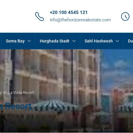
+20 100 4545 121
info@thehorizonrealestate.com
Soma Bay
Hurghada Stadt
Sahl Hasheesh
Du
 im La Vista Resort
a Resort