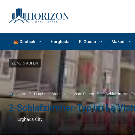
Deutsch
Hurghada
El Gouna
Makadi
ZU VERKAUFEN
Home
Hurghada Stadt
La Vista Resort
2-Schlafzimmer-Typ
2-Schlafzimmer-Typ im La Vist
Hurghada City