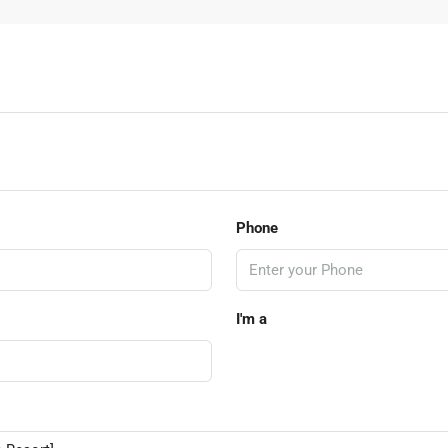
Phone
I'm a