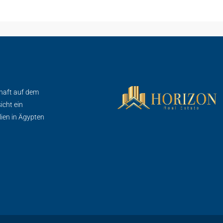
chaft auf dem
icht ein
lien in Ägypten