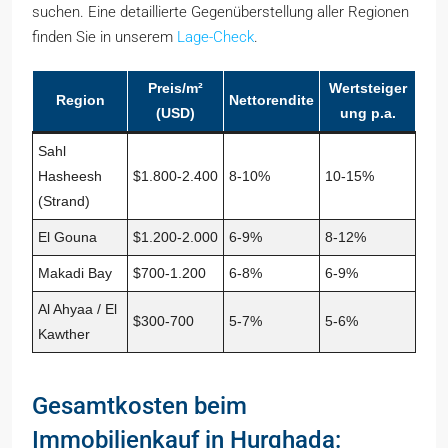
suchen. Eine detaillierte Gegenüberstellung aller Regionen
finden Sie in unserem
Lage-Check
.
Preis/m²
Wertsteiger
Region
Nettorendite
(USD)
ung p.a.
Sahl
Hasheesh
$1.800‑2.400
8‑10%
10‑15%
(Strand)
El Gouna
$1.200‑2.000
6‑9%
8‑12%
Makadi Bay
$700‑1.200
6‑8%
6‑9%
Al Ahyaa / El
$300‑700
5‑7%
5‑6%
Kawther
Gesamtkosten beim
Immobilienkauf in Hurghada: