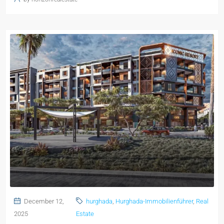
December 12,
hurghada
,
Hurghada-Immobilienführer
,
Real
2025
Estate