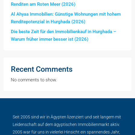
Renditen am Roten Meer (2026)
Al Ahyaa Immobilien: Günstige Wohnungen mit hohem
Renditepotenzial in Hurghada (2026)
Die beste Zeit für den Immobilienkauf in Hurghada –
Warum früher immer besser ist (2026)
Recent Comments
No comments to show.
Seit 2005 sind wir in Ägypten lizenziert und seit langem mit
Leidenschaft auf dem ägyptischen Immobilienmarkt aktiv.
2005 war für uns in vielerlei Hinsicht ein spannendes Jahr,