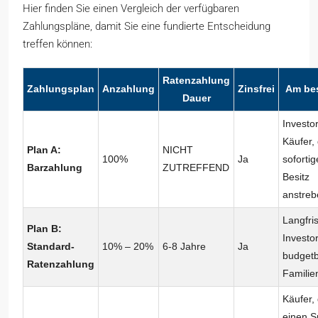
Hier finden Sie einen Vergleich der verfügbaren
Zahlungspläne, damit Sie eine fundierte Entscheidung
treffen können:
Ratenzahlung
Zahlungsplan
Anzahlung
Zinsfrei
Am bes
Dauer
Investo
Käufer, 
Plan A:
NICHT
100%
Ja
soforti
Barzahlung
ZUTREFFEND
Besitz
anstreb
Langfris
Plan B:
Investo
Standard-
10% – 20%
6-8 Jahre
Ja
budget
Ratenzahlung
Familie
Käufer, 
einen S