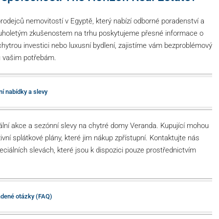
rodejců nemovitostí v Egyptě, který nabízí odborné poradenství a
louholetým zkušenostem na trhu poskytujeme přesné informace o
e chytrou investici nebo luxusní bydlení, zajistíme vám bezproblémový
ru vašim potřebám.
í nabídky a slevy
iální akce a sezónní slevy na chytré domy Veranda. Kupující mohou
vní splátkové plány, které jim nákup zpřístupní. Kontaktujte nás
eciálních slevách, které jsou k dispozici pouze prostřednictvím
adené otázky (FAQ)