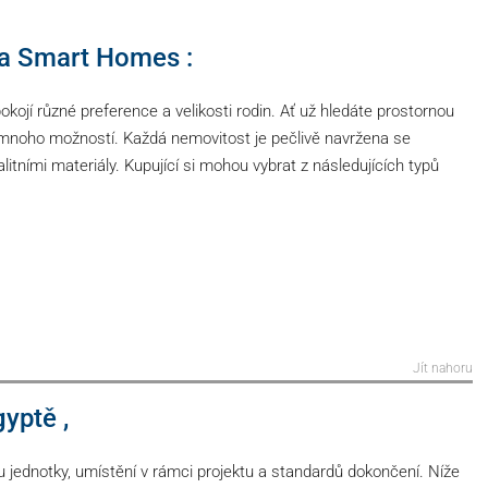
da Smart Homes :
kojí různé preference a velikosti rodin. Ať už hledáte prostornou
zí mnoho možností. Každá nemovitost je pečlivě navržena se
valitními materiály. Kupující si mohou vybrat z následujících typů
Jít nahoru
yptě ,
u jednotky, umístění v rámci projektu a standardů dokončení. Níže