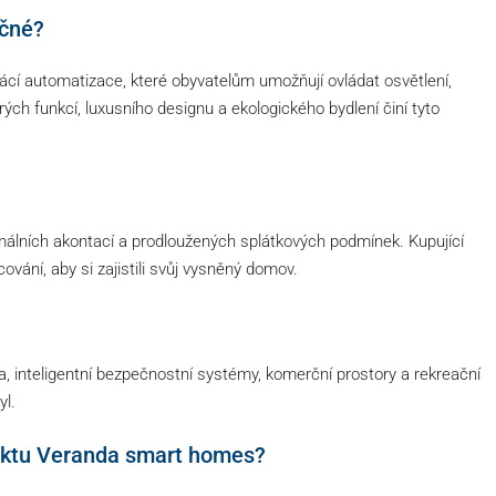
ečné?
ácí automatizace, které obyvatelům umožňují ovládat osvětlení,
ch funkcí, luxusního designu a ekologického bydlení činí tyto
inimálních akontací a prodloužených splátkových podmínek. Kupující
ání, aby si zajistili svůj vysněný domov.
ra, inteligentní bezpečnostní systémy, komerční prostory a rekreační
yl.
jektu Veranda smart homes?