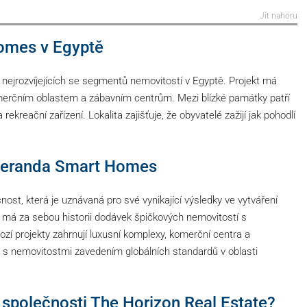
Jít nahoru
Homes v Egyptě
nejrozvíjejících se segmentů nemovitostí v Egyptě. Projekt má
omerčním oblastem a zábavním centrům. Mezi blízké památky patří
 rekreační zařízení. Lokalita zajišťuje, že obyvatelé zažijí jak pohodlí
m Veranda Smart Homes
nost, která je uznávaná pro své vynikající výsledky ve vytváření
r má za sebou historii dodávek špičkových nemovitostí s
zí projekty zahrnují luxusní komplexy, komerční centra a
u s nemovitostmi zavedením globálních standardů v oblasti
 společnosti The Horizon Real Estate?