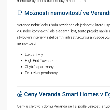
městské bydlení s futuristickým nádechem.
📑 Možnosti nemovitostí ve Veran
Veranda nabízí celou řadu rezidenčních jednotek, které uspo
vilu nebo kompaktní, ale elegantní byt, tento projekt nabí
stylovými interiéry, inteligentní infrastrukturou a vysoce ,k
nemovitostí:
Luxusní vily
High,End Townhouses
Chytré apartmány
Exkluzivní penthousy
💰 Ceny Veranda Smart Homes v Eg
Ceny u chytrých domů Veranda se liší podle velikosti a typ