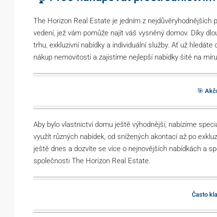
The Horizon Real Estate je jedním z nejdůvěryhodnějších p
vedení, jež vám pomůže najít váš vysněný domov. Díky d
trhu, exkluzivní nabídky a individuální služby. Ať už hledát
nákup nemovitosti a zajistíme nejlepší nabídky šité na mí
🎯 Akčn
Aby bylo vlastnictví domu ještě výhodnější, nabízíme spec
využít různých nabídek, od snížených akontací až po exkluzi
ještě dnes a dozvíte se více o nejnovějších nabídkách a sp
společnosti The Horizon Real Estate.
Často kl