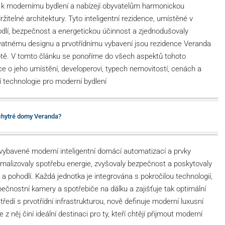
p k modernímu bydlení a nabízejí obyvatelům harmonickou
žitelné architektury. Tyto inteligentní rezidence, umístěné v
hodlí, bezpečnost a energetickou účinnost a zjednodušovaly
hvatnému designu a prvotřídnímu vybavení jsou rezidence Veranda
 Egyptě. V tomto článku se ponoříme do všech aspektů tohoto
 o jeho umístění, developerovi, typech nemovitostí, cenách a
technologie pro moderní bydlení
 chytré domy Veranda?
vybavené moderní inteligentní domácí automatizací a prvky
timalizovaly spotřebu energie, zvyšovaly bezpečnost a poskytovaly
a pohodlí. Každá jednotka je integrována s pokročilou technologií,
ečnostní kamery a spotřebiče na dálku a zajišťuje tak optimální
ředí s prvotřídní infrastrukturou, nově definuje moderní luxusní
 něj činí ideální destinaci pro ty, kteří chtějí přijmout moderní