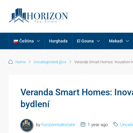
Čeština
Hurghada
El Gouna
Makadi
Home
Uncategorized @cs
Veranda Smart Homes: Inovativní t
Veranda Smart Homes: Inova
bydlení
by
horizonrealestate
1 year ago
Uncat