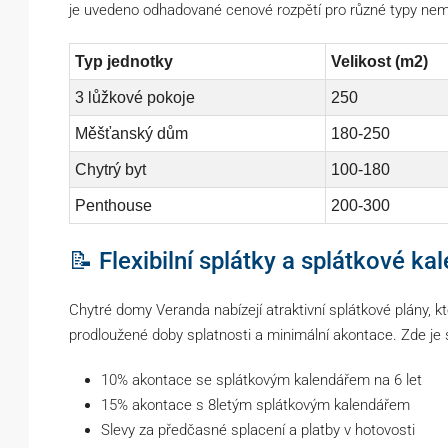
je uvedeno odhadované cenové rozpětí pro různé typy nemo
Typ jednotky
Velikost (m2)
3 lůžkové pokoje
250
Měšťanský dům
180-250
Chytrý byt
100-180
Penthouse
200-300
📝 Flexibilní splátky a splátkové ka
Chytré domy Veranda nabízejí atraktivní splátkové plány, k
prodloužené doby splatnosti a minimální akontace. Zde je
10% akontace se splátkovým kalendářem na 6 let
15% akontace s 8letým splátkovým kalendářem
Slevy za předčasné splacení a platby v hotovosti