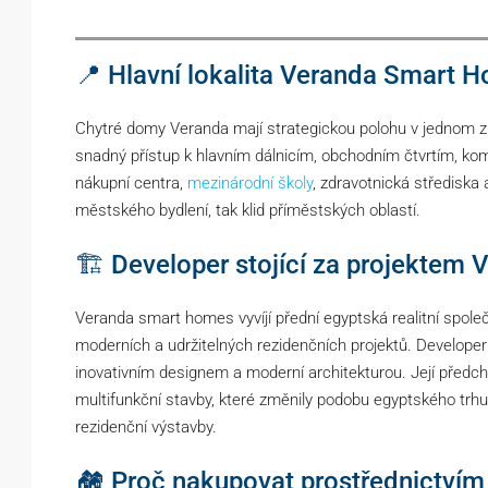
📍 Hlavní lokalita Veranda Smart 
Chytré domy Veranda mají strategickou polohu v jednom z 
snadný přístup k hlavním dálnicím, obchodním čtvrtím, k
nákupní centra,
mezinárodní školy
, zdravotnická střediska a
městského bydlení, tak klid příměstských oblastí.
🏗️ Developer stojící za projekte
Veranda smart homes vyvíjí přední egyptská realitní společ
moderních a udržitelných rezidenčních projektů. Develope
inovativním designem a moderní architekturou. Její předcho
multifunkční stavby, které změnily podobu egyptského trh
rezidenční výstavby.
🏘️ Proč nakupovat prostřednictvím