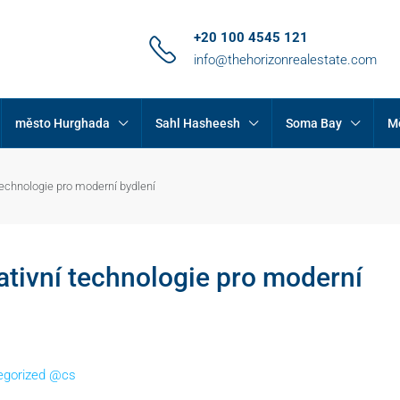
+20 100 4545 121
info@thehorizonrealestate.com
město Hurghada
Sahl Hasheesh
Soma Bay
M
echnologie pro moderní bydlení
tivní technologie pro moderní
egorized @cs