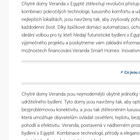
Chytré domy Veranda v Egyptě ztělesňují revoluční přístu
kombinaci pokročilých technologií, luxusního komfortu a udr
nejlepších lokalitách, jsou navrženy tak, aby zvyšovaly po
každodenní život. Díky špičkové domácí automatizaci, úc
ideální volbou pro ty, kteří hledají futuristické bydlení v
výjimečného projektu a poskytneme vám základní informace
možnostech financování.Veranda Smart Homes: Inovativní 
📌 Co jsou
Chytré domy Veranda jsou nejmodernější obytné jednotky 
udržitelného bydlení. Tyto domy jsou navrženy tak, aby op
bezproblémovou konektivitu, a jsou tak ztělesněním luxusu 
která umožňuje obyvatelům ovládat osvětlení, teplotu, bezp
pohodlí a efektivitu. Veranda, postavená v nádherném prost
bydlení v Egyptě. Kombinace technologií, přírody a elegance z