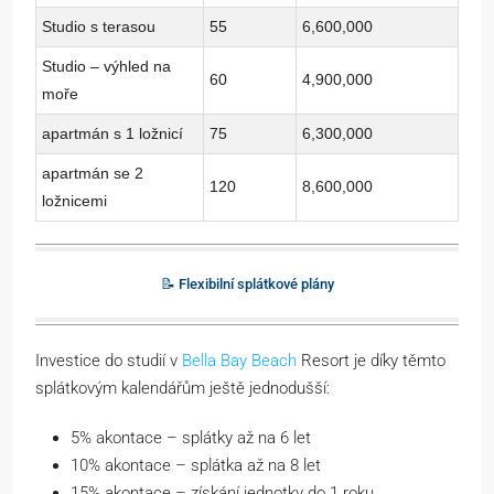
Studio s terasou
55
6,600,000
Studio – výhled na
60
4,900,000
moře
apartmán s 1 ložnicí
75
6,300,000
apartmán se 2
120
8,600,000
ložnicemi
📝 Flexibilní splátkové plány
Investice do studií v
Bella Bay Beach
Resort je díky těmto
splátkovým kalendářům ještě jednodušší:
5% akontace – splátky až na 6 let
10% akontace – splátka až na 8 let
15% akontace – získání jednotky do 1 roku