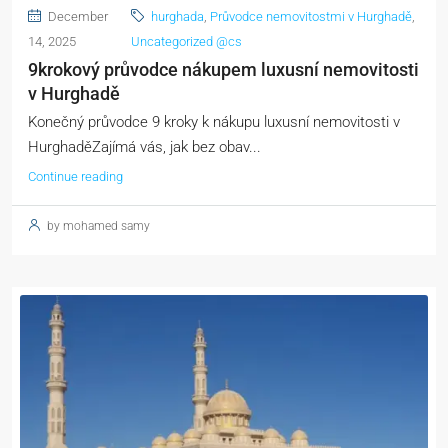
December
hurghada
,
Průvodce nemovitostmi v Hurghadě
,
14, 2025
Uncategorized @cs
9krokový průvodce nákupem luxusní nemovitosti
v Hurghadě
Konečný průvodce 9 kroky k nákupu luxusní nemovitosti v
HurghaděZajímá vás, jak bez obav...
Continue reading
by mohamed samy