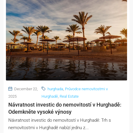
December 22,
hurghada
,
Průvodce nemovitostmi v
2025
Hurghadě
,
Real Estate
Návratnost investic do nemovitostí v Hurghadě:
Odemkněte vysoké výnosy
Návratnost investic do nemovitostí v Hurghadě: Trh s
nemovitostmi v Hurghadě nabízí jednu z...