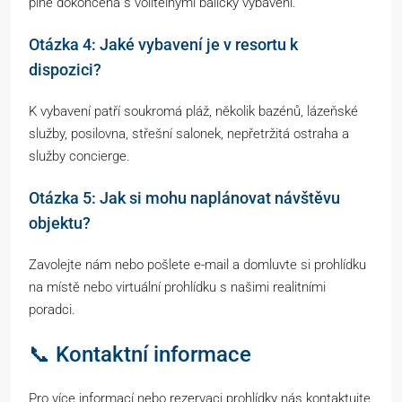
plně dokončena s volitelnými balíčky vybavení.
Otázka 4: Jaké vybavení je v resortu k
dispozici?
K vybavení patří soukromá pláž, několik bazénů, lázeňské
služby, posilovna, střešní salonek, nepřetržitá ostraha a
služby concierge.
Otázka 5: Jak si mohu naplánovat návštěvu
objektu?
Zavolejte nám nebo pošlete e-mail a domluvte si prohlídku
na místě nebo virtuální prohlídku s našimi realitními
poradci.
📞 Kontaktní informace
Pro více informací nebo rezervaci prohlídky nás kontaktujte