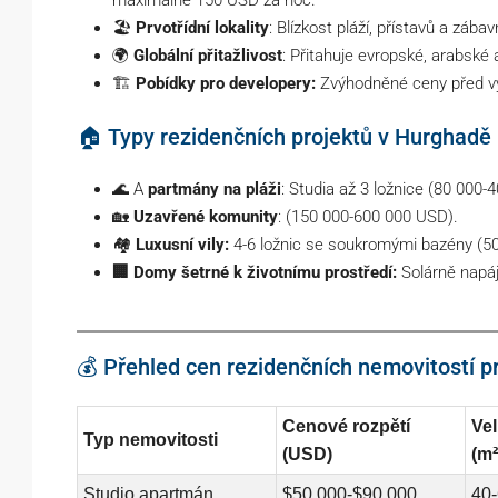
maximálně 150 USD za noc.
🏖️
Prvotřídní lokality
: Blízkost pláží, přístavů a záb
🌍
Globální přitažlivost
: Přitahuje evropské, arabské a
🏗️
Pobídky pro developery:
Zvýhodněné ceny před výs
🏠 Typy rezidenčních projektů v Hurghadě
🌊 A
partmány na pláži
: Studia až 3 ložnice (80 000
🏡
Uzavřené komunity
: (150 000-600 000 USD).
🏘️
Luxusní vily:
4-6 ložnic se soukromými bazény (5
🏢 Domy šetrné k životnímu prostředí:
Solárně napáj
💰 Přehled cen rezidenčních nemovitostí p
Cenové rozpětí
Vel
Typ nemovitosti
(USD)
(m²
Studio apartmán
$50,000-$90,000
40