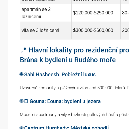
apartmán se 2
$120,000-$250,000
80
ložnicemi
vila se 3 ložnicemi
$300,000-$600,000
20
📍 Hlavní lokality pro rezidenční pr
Brána k bydlení u Rudého moře
🌐 Sahl Hasheesh: Pobřežní luxus
Uzavřené komunity s plážovými vilami od 500 000 dolarů. 
🌐 El Gouna: Eouna: bydlení u jezera
Moderní apartmány a vily v blízkosti golfových hřišť a pří
🌐 Centrum Hurghady: Městské pohodlí