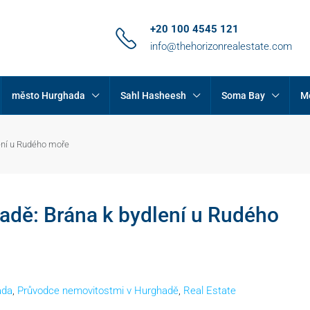
+20 100 4545 121
info@thehorizonrealestate.com
město Hurghada
Sahl Hasheesh
Soma Bay
M
lení u Rudého moře
adě: Brána k bydlení u Rudého
ada
,
Průvodce nemovitostmi v Hurghadě
,
Real Estate