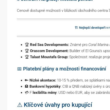
Cenově dostupné možnosti v blízkosti obchodního centra 
🏗️ Nejlepší developeři v
🏆
Red Sea Developments:
Známé pro
Coral Marina
🏆
Orascom Development:
Builder of El Gouna’s up
🏆
Talaat Moustafa Group:
Společnost: realizuje proj
📅 Platební plány a možnosti financování
🔑
Nízké akontace:
10-15 % předem, se splátkami na 
🏦
Bankovní hypotéky
: CIB a QNB nabízejí úvěry s ú
💳 F
lexibilita měny
: USD nebo EUR, aby se zabránilo 
⚠️ Klíčové úvahy pro kupující