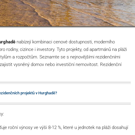
urghadě
nabízejí kombinaci cenové dostupnosti, moderního
o rodiny, cizince i investory. Tyto projekty, od apartmánů na pláži
 stylům a rozpočtům. Seznamte se s nejnovějšími rezidenčními
 zajistit vysněný domov nebo investiční nemovitost. Rezidenční
rezidenčních projektů v Hurghadě?
y:
ťuje roční výnosy ve výši 8-12 %, které u jednotek na pláži dosahují