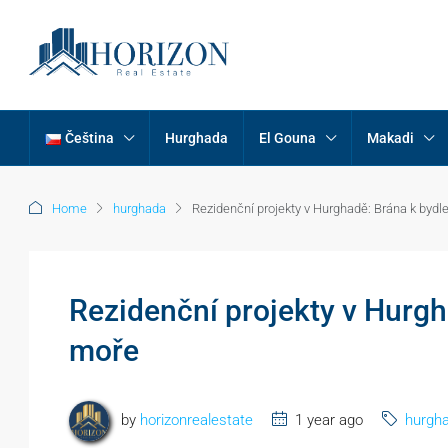
Čeština
Hurghada
El Gouna
Makadi
Home
hurghada
Rezidenční projekty v Hurghadě: Brána k byd
Rezidenční projekty v Hurgh
moře
by
horizonrealestate
1 year ago
hurgh