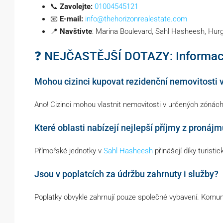
📞
Zavolejte:
01004545121
📧
E-mail:
info@thehorizonrealestate.com
📍
Navštivte
: Marina Boulevard, Sahl Hasheesh, Hur
❓ NEJČASTĚJŠÍ DOTAZY: Informace
Mohou cizinci kupovat rezidenční nemovitosti 
Ano! Cizinci mohou vlastnit nemovitosti v určených zónách
Které oblasti nabízejí nejlepší příjmy z pronáj
Přímořské jednotky v
Sahl Hasheesh
přinášejí díky turist
Jsou v poplatcích za údržbu zahrnuty i služby?
Poplatky obvykle zahrnují pouze společné vybavení. Komuná