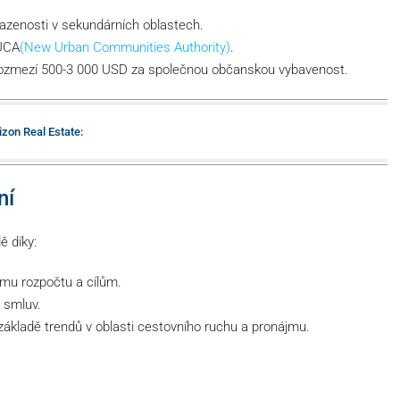
zenosti v sekundárních oblastech.
NUCA
(New Urban Communities Authority)
.
rozmezí 500-3 000 USD za společnou občanskou vybavenost.
izon Real Estate:
ní
 díky:
ému rozpočtu a cílům.
e smluv.
základě trendů v oblasti cestovního ruchu a pronájmu.