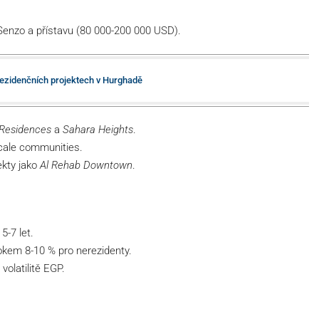
Senzo a přístavu (80 000-200 000 USD).
 rezidenčních projektech v Hurghadě
 Residences
a
Sahara Heights
.
scale communities.
ekty jako
Al Rehab Downtown
.
5-7 let.
rokem 8-10 % pro nerezidenty.
volatilitě EGP.