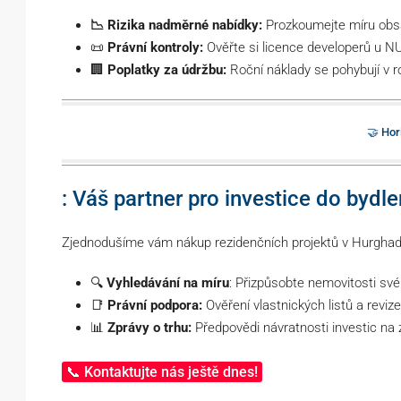
📉 Rizika nadměrné nabídky:
Prozkoumejte míru obsa
📜
Právní kontroly:
Ověřte si licence developerů u 
🏢
Poplatky za údržbu:
Roční náklady se pohybují v 
🤝 Hor
: Váš partner pro investice do bydle
Zjednodušíme vám nákup rezidenčních projektů v Hurghadě
🔍
Vyhledávání na míru
: Přizpůsobte nemovitosti sv
📑
Právní podpora:
Ověření vlastnických listů a reviz
📊
Zprávy o trhu:
Předpovědi návratnosti investic na 
📞 Kontaktujte nás ještě dnes!