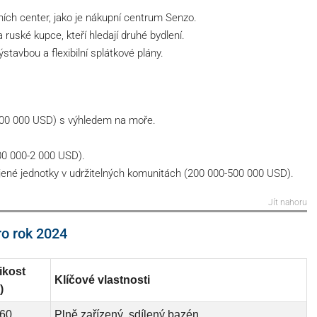
avních center, jako je nákupní centrum Senzo.
 ruské kupce, kteří hledají druhé bydlení.
tavbou a flexibilní splátkové plány.
-400 000 USD) s výhledem na moře.
00 000-2 000 USD).
ené jednotky v udržitelných komunitách (200 000-500 000 USD).
Jít nahoru
ro rok 2024
ikost
Klíčové vlastnosti
)
-60
Plně zařízený, sdílený bazén