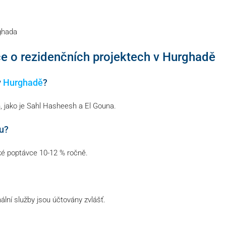
ghada
 o rezidenčních projektech v Hurghadě
v
Hurghadě
?
, jako je Sahl Hasheesh a El Gouna.
mu?
ické poptávce 10-12 % ročně.
lní služby jsou účtovány zvlášť.